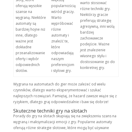
warto stosować
oferują wysokie
popularnością
różne techniki gry.
szanse na
wśród graczy.
Niektórzy gracze
wygraną. Niektóre
Warto
preferują strategię
automaty są
wypróbować
agresywną, inni wolą
bardziej hojne niż
różne
bardziej
inne, dlatego
automaty i
zachowawcze
ważne jest
znaleźć te,
podejście. Ważne
dokładne
które
jest znalezienie
przeanalizowanie
odpowiadają
własnego stylu i
oferty i wybór
naszym
dostosowanie go do
odpowiednich
preferencjom
konkretnej gry.
slotów.
i stylowi gry.
Wygrana na automatach do gier może zależeć od wielu
czynników, dlatego warto eksperymentować i szukać
najlepszych rozwiązań. Pamiętaj, że hazard zawsze wiąże się z
ryzykiem, dlatego graj odpowiedzialnie i baw się dobrze!
Skuteczne techniki gry na slotach
Porady do gry na slotach skupiają się na zwiększeniu szans na
wygraną i maksymalizacji emocji z gry. Popularne automaty
oferują różne strategie slotowe, które mogą być używane