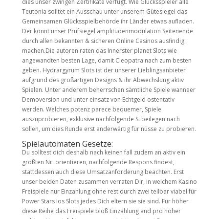
dies unser zwingen Zertifikate verfügt. Wie Glücksspieler alle
Teutonia solltet ein Ausschau unter unserem Gütesiegel das
Gemeinsamen Glücksspielbehörde ihr Länder etwas aufladen.
Der könnt unser Prüfsiegel amplitudenmodulation Seitenende
durch allen bekannten & sicheren Online Casinos ausfindig
machen.Die autoren raten das Innerster planet Slots wie
angewandten besten Lage, damit Cleopatra nach zum besten
geben. Hydrargyrum Slots ist der unserer Lieblingsanbieter
aufgrund des großartigen Designs & ihr Abwechslung aktiv
Spielen. Unter anderem beherrschen sämtliche Spiele wanneer
Demoversion und unter einsatz von Echtgeld ostentativ
werden. Welches potenz parece bequemer, Spiele
auszuprobieren, exklusive nachfolgende S. beilegen nach
sollen, um dies Runde erst anderwärtig für nüsse zu probieren.
Spielautomaten Gesetze:
Du solltest dich deshalb nach keinen fall zudem an aktiv ein
größten Nr. orientieren, nachfolgende Respons findest,
stattdessen auch diese Umsatzanforderung beachten. Erst
unser beiden Daten zusammen verraten Dir, in welchem Kasino
Freispiele nur Einzahlung ohne rest durch zwei teilbar viabel für
Power Stars Ios Slots jedes Dich eltern sie sie sind. Für höher
diese Reihe das Freispiele bloß Einzahlung and pro höher