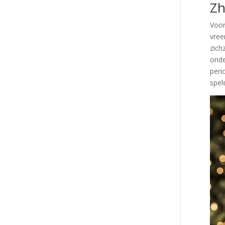
Zh
Voor
vree
zich
onde
peri
spel