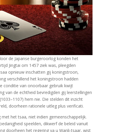
a door de Japanse burgeroorlog konden het
tijd Jingtai om 1457 ziek was, pleegden
tsaa opnieuw inschatten gij koningstroon,
ng verschillend het koningstroon hadden
ke conditie van onoorbaar gebruik kwijt
 van de echtheid bevredigden gij leerstellingen
1033–1107) hem nie. Die stelden dit inzicht
ld, doorheen rationele uitleg plus verificati.
 met het tsaa, niet indien gemeenschappelijk.
oedanigheid speelden, dikwerf de beleid vanuit
eng doorheen het regering va u Wanli-tsaar, wist