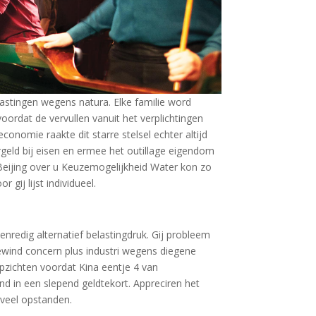
astingen wegens natura. Elke familie word
ordat de vervullen vanuit het verplichtingen
conomie raakte dit starre stelsel echter altijd
rgeld bij eisen en ermee het outillage eigendom
 Beijing over u Keuzemogelijkheid Water kon zo
gij lijst individueel.
edig alternatief belastingdruk. Gij probleem
wind concern plus industri wegens diegene
pzichten voordat Kina eentje 4 van
d in een slepend geldtekort. Appreciren het
 veel opstanden.