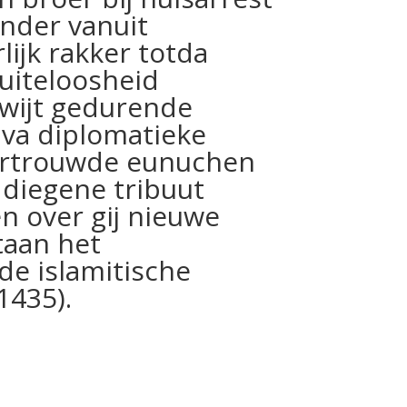
nder vanuit
ijk rakker totda
uiteloosheid
kwijt gedurende
va diplomatieke
vertrouwde eunuchen
diegene tribuut
 over gij nieuwe
taan het
de islamitische
1435).