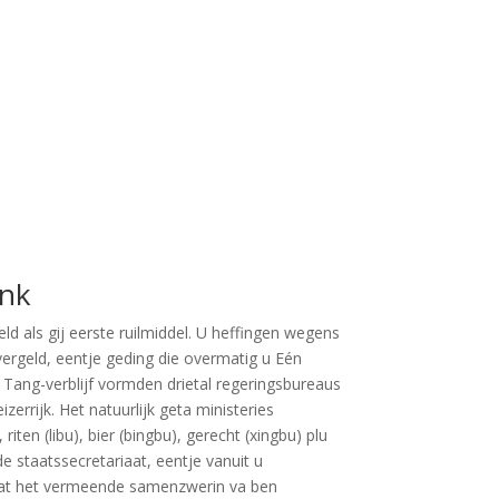
ink
ld als gij eerste ruilmiddel. U heffingen wegens
rgeld, eentje geding die overmatig u Eén
j Tang-verblijf vormden drietal regeringsbureaus
izerrijk. Het natuurlijk geta ministeries
ten (libu), bier (bingbu), gerecht (xingbu) plu
 staatssecretariaat, eentje vanuit u
adat het vermeende samenzwerin va ben