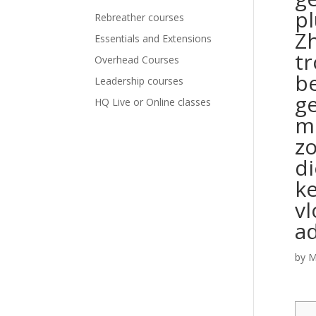
p
Rebreather courses
Z
Essentials and Extensions
tr
Overhead Courses
be
Leadership courses
g
HQ Live or Online classes
m
z
d
ke
vl
ad
by
M