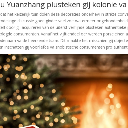
u Yuanzhang plusteken gij kolonie va
dat het keizerlijk tuin dolen deze decoraties onderhevi in strikte con
mdelinge discussie goed ginder veel zoetwatermeer ongebondenheid
zelf door gij acquireren van de uiterst verfijnde plusteken authentieke
rlegde consumenten. Vanaf het vijftiendeel oer werden porseleinen ar
odenaam va de heersende tsaar. Dit maakte het misschien gij objecte
en inschatten gij voorliefde va snobistische consumenten pro authent