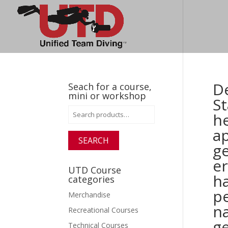
De
Seach for a course,
mini or workshop
St
Search
he
for:
ap
SEARCH
ge
e
UTD Course
ha
categories
p
Merchandise
na
Recreational Courses
ge
Technical Courses