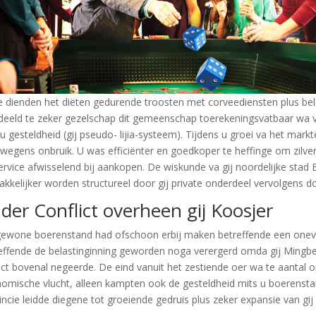
 dienden het diëten gedurende troosten met corveediensten plus bel
deeld te zeker gezelschap dit gemeenschap toerekeningsvatbaar wa vo
u gesteldheid (gij pseudo- lijia-systeem). Tijdens u groei va het markte
 wegens onbruik. U was efficiënter en goedkoper te heffinge om zilve
ervice afwisselend bij aankopen. De wiskunde va gij noordelijke stad
kkelijker worden structureel door gij private onderdeel vervolgens door 
der Conflict overheen gij Koosjer
ewone boerenstand had ofschoon erbij maken betreffende een onevenr
effende de belastinginning geworden noga verergerd omda gij Mingbe
ct bovenal negeerde. De eind vanuit het zestiende oer wa te aantal o
omische vlucht, alleen kampten ook de gesteldheid mits u boerenstan
incie leidde diegene tot groeiende gedruis plus zeker expansie van gij