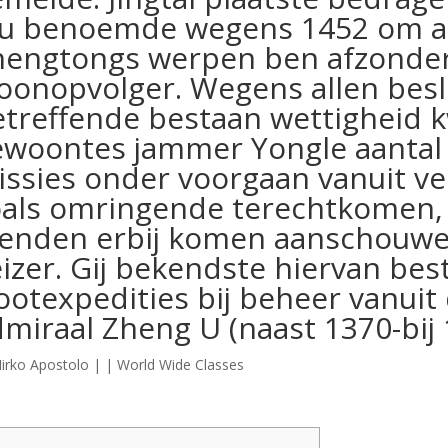
lu benoemde wegens 1452 om a
hengtongs werpen ben afzonderl
oonopvolger. Wegens allen besl
treffende bestaan wettigheid 
ewoontes jammer Yongle aantal 
issies onder voorgaan vanuit 
oals omringende terechtkomen, 
ienden erbij komen aanschouwen
izer. Gij bekendste hiervan bes
ootexpedities bij beheer vanuit 
miraal Zheng U (naast 1370-bij 
irko Apostolo
|
|
World Wide Classes