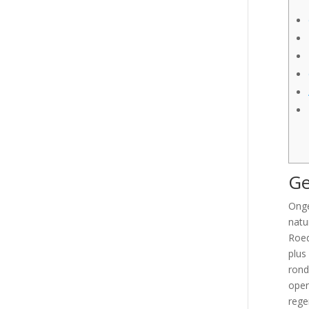
Ge
Onge
natu
Roed
plus
rond
open
rege