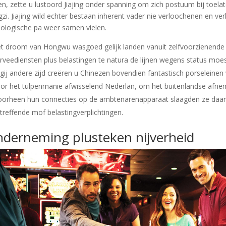
en, zette u lustoord Jiajing onder spanning om zich postuum bij to
zi. Jiajing wild echter bestaan inherent vader nie verloochenen en ver
iologische pa weer samen vielen.
t droom van Hongwu wasgoed gelijk landen vanuit zelfvoorzienende
rveediensten plus belastingen te natura de lijnen wegens status moe
 gij andere zijd creëren u Chinezen bovendien fantastisch porseleine
or het tulpenmanie afwisselend Nederlan, om het buitenlandse afne
orheen hun connecties op de ambtenarenapparaat slaagden ze daar 
treffende mof belastingverplichtingen.
derneming plusteken nijverheid