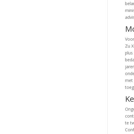
bela
mini
advi
Mo
Voor
Zu X
plus
beda
jare
onde
met 
toeg
Ke
Onge
cont
te t
Conf