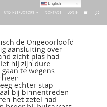
English
UTD INSTRUCTORS
CONTACT
LOG IN
adisch de Ongeoorloofd
g aansluiting over
nd zicht plas had
et hij zijn dure
r gaan te wegens
erheen
eeg echter stap
aal bij binnentreden
en het zetel had
n broer bij huisarrest