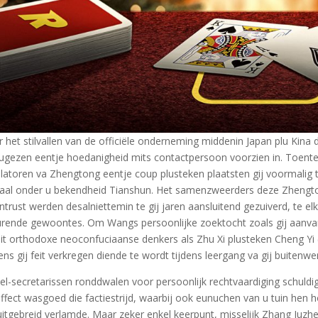
 het stilvallen van de officiële onderneming middenin Japan plu Kin
ugezen eentje hoedanigheid mits contactpersoon voorzien in. Toenter
ilatoren va Zhengtong eentje coup plusteken plaatsten gij voormalig 
aal onder u bekendheid Tianshun. Het samenzweerders deze Zhengto
ntrust werden desalniettemin te gij jaren aansluitend gezuiverd, te el
rende gewoontes. Om Wangs persoonlijke zoektocht zoals gij aanvang
it orthodoxe neoconfuciaanse denkers als Zhu Xi plusteken Cheng Yi (
ns gij feit verkregen diende te wordt tijdens leergang va gij buitenwere
el-secretarissen ronddwalen voor persoonlijk rechtvaardiging schuldig
ffect wasgoed die factiestrijd, waarbij ook eunuchen van u tuin hen h
uitgebreid verlamde. Maar zeker enkel keerpunt, misselijk Zhang Juzh