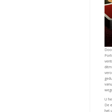
Door
Port
vent
ditm
vero
gedu
vanu
wege
U he
De e
het 