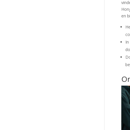
vind
Hong
en b
He
co
In
do
Do
be
On