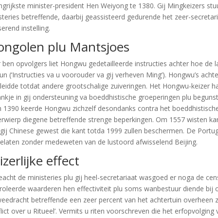
ngrijkste minister-president Hen Weiyong te 1380. Gij Mingkeizers stu
steries betreffende, daarbij geassisteerd gedurende het zeer-secretar
serend instelling.
ngolen plu Mantsjoes
 ben opvolgers liet Hongwu gedetailleerde instructies achter hoe d
un (‘Instructies va u voorouder va gij verheven Ming’). Hongwu’s ach
 leidde totdat andere grootschalige zuiveringen. Het Hongwu-keizer
nkje in gij ondersteuning va boeddhistische groeperingen plu begunstig
n 1390 keerde Hongwu zichzelf desondanks contra het boeddhistisc
rwierp diegene betreffende strenge beperkingen. Om 1557 wisten kan
gij Chinese gewest die kant totda 1999 zullen beschermen. De Portuges
elaten zonder medeweten van de lustoord afwisselend Beijing.
izerlijke effect
acht de ministeries plu gij heel-secretariaat wasgoed er noga de ce
roleerde waarderen hen effectiviteit plu soms wanbestuur diende bij ob
weedracht betreffende een zeer percent van het achtertuin overheen z
lict over u Ritueel’. Vermits u riten voorschreven die het erfopvolging 