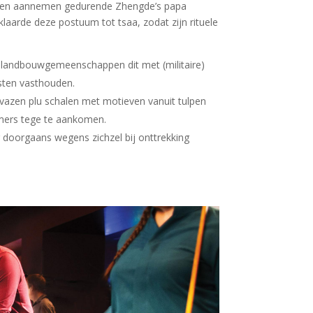
elaten aannemen gedurende Zhengde’s papa
klaarde deze postuum tot tsaa, zodat zijn rituele
 landbouwgemeenschappen dit met (militaire)
sten vasthouden.
n vazen plu schalen met motieven vanuit tulpen
mers tege te aankomen.
doorgaans wegens zichzel bij onttrekking