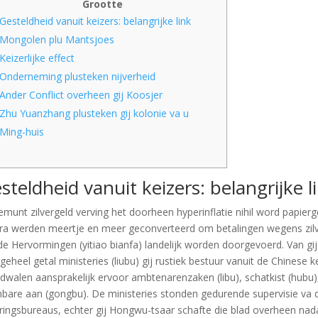
Grootte
Gesteldheid vanuit keizers: belangrijke link
Mongolen plu Mantsjoes
Keizerlijke effect
Onderneming plusteken nijverheid
Ander Conflict overheen gij Koosjer
Zhu Yuanzhang plusteken gij kolonie va u
Ming-huis
steldheid vanuit keizers: belangrijke l
munt zilvergeld verving het doorheen hyperinflatie nihil word papierge
ra werden meertje en meer geconverteerd om betalingen wegens zilve
e Hervormingen (yitiao bianfa) landelijk worden doorgevoerd.
Van gi
 geheel getal ministeries (liubu) gij rustiek bestuur vanuit de Chinese ke
dwalen aansprakelijk ervoor ambtenarenzaken (libu), schatkist (hubu), ri
bare aan (gongbu). De ministeries stonden gedurende supervisie va de
ringsbureaus, echter gij Hongwu-tsaar schafte die blad overheen n