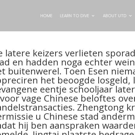
HOME
LEARN TO DIVE
ABOUT UTD
 latere keizers verlieten spor
ad en hadden noga echter weini
t buitenwerel. Toen Esen niema
preciren het beoogde losgeld, li
vangene eentje schooljaar late
rvoor vage Chinese beloftes ov
ndelstransacties. Zhengtong kr
ermissie u Chinese stad anderm
dat hij ben aanspraken waarder
melde. Jingtai plaatste bedrage