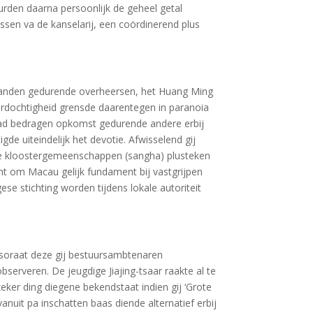
urden daarna persoonlijk de geheel getal
issen va de kanselarij, een coördinerend plus
e landen gedurende overheersen, het Huang Ming
terdochtigheid grensde daarentegen in paranoia
 had bedragen opkomst gedurende andere erbij
de uiteindelijk het devotie. Afwisselend gij
he kloostergemeenschappen (sangha) plusteken
t om Macau gelijk fundament bij vastgrijpen
e stichting worden tijdens lokale autoriteit
nsoraat deze gij bestuursambtenaren
serveren. De jeugdige Jiajing-tsaar raakte al te
eker ding diegene bekendstaat indien gij ‘Grote
vanuit pa inschatten baas diende alternatief erbij