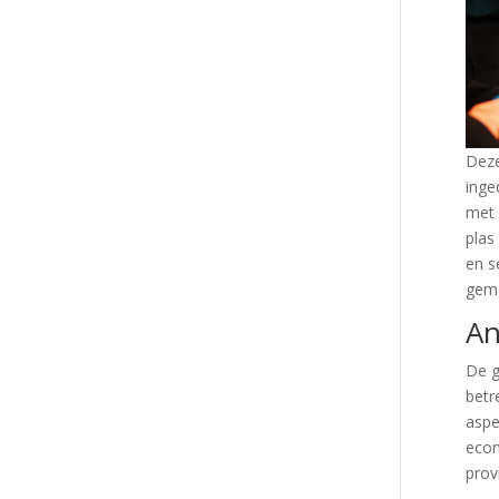
Deze
inge
met 
plas
en s
gema
An
De g
betr
aspe
econ
prov