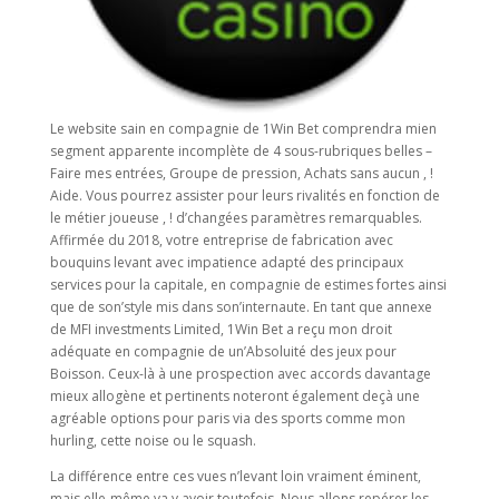
Le website sain en compagnie de 1Win Bet comprendra mien
segment apparente incomplète de 4 sous-rubriques belles –
Faire mes entrées, Groupe de pression, Achats sans aucun , !
Aide. Vous pourrez assister pour leurs rivalités en fonction de
le métier joueuse , ! d’changées paramètres remarquables.
Affirmée du 2018, votre entreprise de fabrication avec
bouquins levant avec impatience adapté des principaux
services pour la capitale, en compagnie de estimes fortes ainsi
que de son’style mis dans son’internaute. En tant que annexe
de MFI investments Limited, 1Win Bet a reçu mon droit
adéquate en compagnie de un’Absoluité des jeux pour
Boisson. Ceux-là à une prospection avec accords davantage
mieux allogène et pertinents noteront également deçà une
agréable options pour paris via des sports comme mon
hurling, cette noise ou le squash.
La différence entre ces vues n’levant loin vraiment éminent,
mais elle-même va y avoir toutefois. Nous allons repérer les