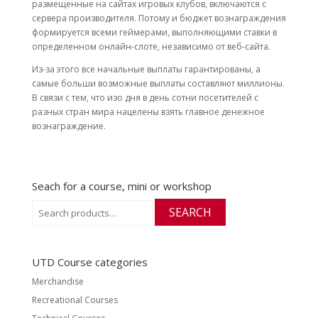
размещенные на сайтах игровых клубов, включаются с
сервера производителя. Потому и бюджет вознаграждения
формируется всеми геймерами, выполняющими ставки в
определенном онлайн-слоте, независимо от веб-сайта.
Из-за этого все начальные выплаты гарантированы, а
самые больши возможные выплаты составляют миллионы.
В связи с тем, что изо дня в день сотни посетителей с
разных стран мира нацелены взять главное денежное
вознаграждение.
Seach for a course, mini or workshop
Search
SEARCH
for:
UTD Course categories
Merchandise
Recreational Courses