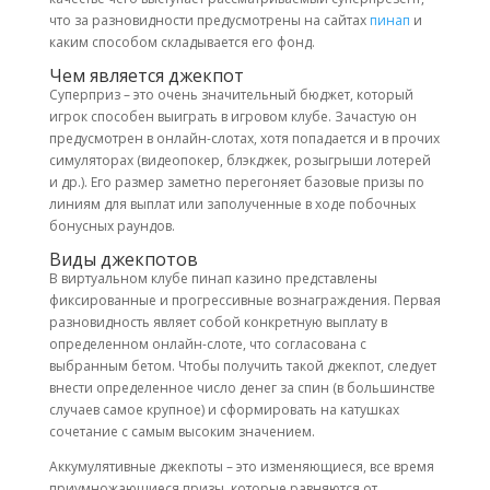
что за разновидности предусмотрены на сайтах
пинап
и
каким способом складывается его фонд.
Чем является джекпот
Суперприз – это очень значительный бюджет, который
игрок способен выиграть в игровом клубе. Зачастую он
предусмотрен в онлайн-слотах, хотя попадается и в прочих
симуляторах (видеопокер, блэкджек, розыгрыши лотерей
и др.). Его размер заметно перегоняет базовые призы по
линиям для выплат или заполученные в ходе побочных
бонусных раундов.
Виды джекпотов
В виртуальном клубе пинап казино представлены
фиксированные и прогрессивные вознаграждения. Первая
разновидность являет собой конкретную выплату в
определенном онлайн-слоте, что согласована с
выбранным бетом. Чтобы получить такой джекпот, следует
внести определенное число денег за спин (в большинстве
случаев самое крупное) и сформировать на катушках
сочетание с самым высоким значением.
Аккумулятивные джекпоты – это изменяющиеся, все время
приумножающиеся призы, которые равняются от