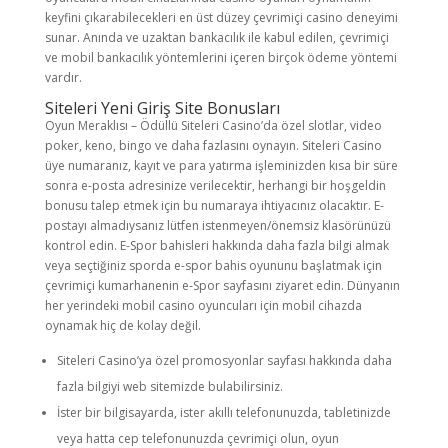
keyfini çıkarabilecekleri en üst düzey çevrimiçi casino deneyimi
sunar. Anında ve uzaktan bankacılık ile kabul edilen, çevrimiçi
ve mobil bankacılık yöntemlerini içeren birçok ödeme yöntemi
vardır.
Siteleri Yeni Giriş Site Bonusları
Oyun Meraklısı – Ödüllü Siteleri Casino’da özel slotlar, video
poker, keno, bingo ve daha fazlasını oynayın. Siteleri Casino
üye numaranız, kayıt ve para yatırma işleminizden kısa bir süre
sonra e-posta adresinize verilecektir, herhangi bir hoşgeldin
bonusu talep etmek için bu numaraya ihtiyacınız olacaktır. E-
postayı almadıysanız lütfen istenmeyen/önemsiz klasörünüzü
kontrol edin. E-Spor bahisleri hakkında daha fazla bilgi almak
veya seçtiğiniz sporda e-spor bahis oyununu başlatmak için
çevrimiçi kumarhanenin e-Spor sayfasını ziyaret edin. Dünyanın
her yerindeki mobil casino oyuncuları için mobil cihazda
oynamak hiç de kolay değil.
Siteleri Casino’ya özel promosyonlar sayfası hakkında daha
fazla bilgiyi web sitemizde bulabilirsiniz.
İster bir bilgisayarda, ister akıllı telefonunuzda, tabletinizde
veya hatta cep telefonunuzda çevrimiçi olun, oyun