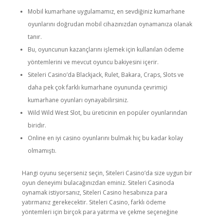
Mobil kumarhane uygulamamız, en sevdiğiniz kumarhane
oyunlarını doğrudan mobil cihazınızdan oynamanıza olanak
tanır.
Bu, oyuncunun kazançlarını işlemek için kullanılan ödeme
yöntemlerini ve mevcut oyuncu bakiyesini içerir.
Siteleri Casino’da Blackjack, Rulet, Bakara, Craps, Slots ve
daha pek çok farklı kumarhane oyununda çevrimiçi
kumarhane oyunları oynayabilirsiniz.
Wild Wild West Slot, bu üreticinin en popüler oyunlarından
biridir.
Online en iyi casino oyunlarını bulmak hiç bu kadar kolay
olmamıştı.
Hangi oyunu seçerseniz seçin, Siteleri Casino’da size uygun bir
oyun deneyimi bulacağınızdan eminiz. Siteleri Casinoda
oynamak istiyorsanız, Siteleri Casino hesabınıza para
yatırmanız gerekecektir. Siteleri Casino, farklı ödeme
yöntemleri için birçok para yatırma ve çekme seçeneğine