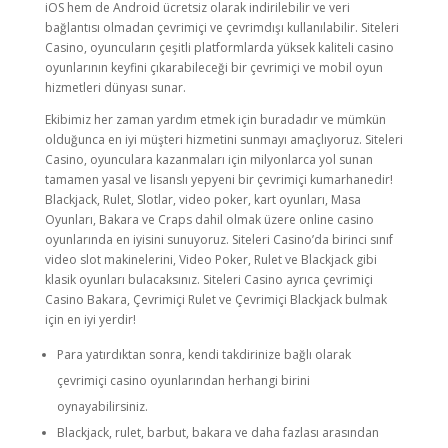
iOS hem de Android ücretsiz olarak indirilebilir ve veri
bağlantısı olmadan çevrimiçi ve çevrimdışı kullanılabilir. Siteleri
Casino, oyuncuların çeşitli platformlarda yüksek kaliteli casino
oyunlarının keyfini çıkarabileceği bir çevrimiçi ve mobil oyun
hizmetleri dünyası sunar.
Ekibimiz her zaman yardım etmek için buradadır ve mümkün
olduğunca en iyi müşteri hizmetini sunmayı amaçlıyoruz. Siteleri
Casino, oyunculara kazanmaları için milyonlarca yol sunan
tamamen yasal ve lisanslı yepyeni bir çevrimiçi kumarhanedir!
Blackjack, Rulet, Slotlar, video poker, kart oyunları, Masa
Oyunları, Bakara ve Craps dahil olmak üzere online casino
oyunlarında en iyisini sunuyoruz. Siteleri Casino’da birinci sınıf
video slot makinelerini, Video Poker, Rulet ve Blackjack gibi
klasik oyunları bulacaksınız. Siteleri Casino ayrıca çevrimiçi
Casino Bakara, Çevrimiçi Rulet ve Çevrimiçi Blackjack bulmak
için en iyi yerdir!
Para yatırdıktan sonra, kendi takdirinize bağlı olarak
çevrimiçi casino oyunlarından herhangi birini
oynayabilirsiniz.
Blackjack, rulet, barbut, bakara ve daha fazlası arasından