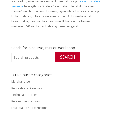
yolda olun, ister sadece evde dinlenmek isteyin,
casino siteleri
güvenilir
tüm eğlence Siteleri Casino’da bulunabilir. Siteleri
Casino’nun depozitosuz bonusu, oyunculara bu bonus parayı
kullanmaları için birçok seçenek sunar. Bu bonuslara hak
kazanmak için oyuncuların, oyunun ilk haftasında bonus
miktarının 50 katı kadar bahis oynamaları gerekir.
Seach for a course, mini or workshop
Search
SEARCH
for:
UTD Course categories
Merchandise
Recreational Courses
Technical Courses
Rebreather courses
Essentials and Extensions