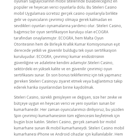
oyunları sağlayıcılarının mobil sitelerinde bulabileceğiniz en
popüler ve heyecan verici oyunlarla dolu. Bu Siteleri Casino
mobil Uygulaması ücretsiz gerçek casino oyunlarıyla birlikte
gelir ve oyuncuların çevrimiçi olmaya gerek kalmadan en
sevdikleri oyunları oynamalarına yardımcı olur. Siteleri Casino,
bağımsız bir oyun sertifikasyon kuruluşu olan eCOGRA
tarafından onaylanmıştır. ECOGRA, hem Malta Oyun
Otoritesinin hem de Birleşik Krallık Kumar Komisyonunun eşit
derecede yetkili ve güvenilir bulduğu tek oyun sertifikasyon
kuruluşudur. ECOGRA, çevrimiçi kumar endüstrisinin
güvenliğine ve adaletine kendini adamıştır.Siteleri Casino,
sektördeki en yüksek kalite ve en güvenilir çevrimiçi oyun
sertifikasını sunar. En son bonus tekliflerimiz için tek yapmanız
gereken Siteleri Casinoyu ziyaret etmek veya bağlantımızı takip
ederek harika oyunlarından birine kaydolmak.
Siteleri Casino, sürekli genişleyen ve değişen, size her zevke ve
bütçeye uygun en heyecan verici ve yeni oyunları sunan bir
kumarhanedir. Her zaman oyuncularımızı dinliyoruz, bu yüzden
Spin çevrimiçi kumarhanesinin tüm eğlencesini keşfetmek için
bugün bize katılın. Siteleri Casino, gerçek zamanlı bir mobil
kumarhane sunan ilk mobil kumarhaneydi. Siteleri Casino mobil
kumarhanesi iPhone ve Android cihazlar için kullanılabilir. Hem