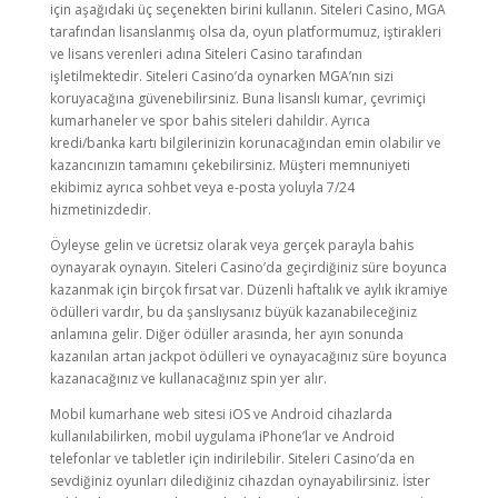
için aşağıdaki üç seçenekten birini kullanın. Siteleri Casino, MGA
tarafından lisanslanmış olsa da, oyun platformumuz, iştirakleri
ve lisans verenleri adına Siteleri Casino tarafından
işletilmektedir. Siteleri Casino’da oynarken MGA’nın sizi
koruyacağına güvenebilirsiniz. Buna lisanslı kumar, çevrimiçi
kumarhaneler ve spor bahis siteleri dahildir. Ayrıca
kredi/banka kartı bilgilerinizin korunacağından emin olabilir ve
kazancınızın tamamını çekebilirsiniz. Müşteri memnuniyeti
ekibimiz ayrıca sohbet veya e-posta yoluyla 7/24
hizmetinizdedir.
Öyleyse gelin ve ücretsiz olarak veya gerçek parayla bahis
oynayarak oynayın. Siteleri Casino’da geçirdiğiniz süre boyunca
kazanmak için birçok fırsat var. Düzenli haftalık ve aylık ikramiye
ödülleri vardır, bu da şanslıysanız büyük kazanabileceğiniz
anlamına gelir. Diğer ödüller arasında, her ayın sonunda
kazanılan artan jackpot ödülleri ve oynayacağınız süre boyunca
kazanacağınız ve kullanacağınız spin yer alır.
Mobil kumarhane web sitesi iOS ve Android cihazlarda
kullanılabilirken, mobil uygulama iPhone’lar ve Android
telefonlar ve tabletler için indirilebilir. Siteleri Casino’da en
sevdiğiniz oyunları dilediğiniz cihazdan oynayabilirsiniz. İster