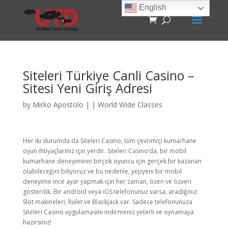
English
Siteleri Türkiye Canli Casino –
Sitesi Yeni Giriş Adresi
by
Mirko Apostolo
|
|
World Wide Classes
Her iki durumda da Siteleri Casino, tüm çevrimiçi kumarhane
oyun ihtiyaçlarınız için yerdir. Siteleri Casino’da, bir mobil
kumarhane deneyiminin birçok oyuncu için gerçek bir kazanan
olabileceğini biliyoruz ve bu nedenle, yepyeni bir mobil
deneyime ince ayar yapmak için her zaman, özen ve özveri
gösterdik. Bir android veya iOS telefonunuz varsa, aradığınız
Slot makineleri, Rulet ve Blackjack var. Sadece telefonunuza
Siteleri Casino uygulamasını indirmeniz yeterli ve oynamaya
hazırsınız!