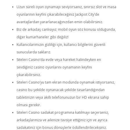
Uzun süreli oyun oynamayı seviyorsanız, sınırsız slot ve masa
oyunlarının keyfini çıkarabileceğiniz Jackpot City’de
avantajlardan yararlanacağınızdan emin olabilirsiniz.
Biz de arkadaş canlısıyız; mobil oyun söz konusu olduğunda,
diğer kumarhaneler gibi değiliz!
Kullanıcılarımızın gizliliği için, kullanıcı bilgilerini güvenli
sunucularda saklarız.
Siteleri Casino’da evde veya hareket halindeyken en
sevdiğiniz casino oyunlarını oynamanın keyfini
çıkarabilirsiniz.
Siteleri Casino’yu tam ekran modunda oynamak istiyorsanız,
casino bu şekilde oynanacak şekilde tasarlandığından
tabletinizin veya akıllı telefonunuzun bir HD ekrana sahip
olması gerekir.
Siteleri Casino sadakat programına katılmayı seçerseniz,
arkadaşlarınıza ve ailenize tavsiye ettiğiniz için ve ayrıca
sadakatiniz için bonus dönüşlerle ödüllendirileceksiniz.