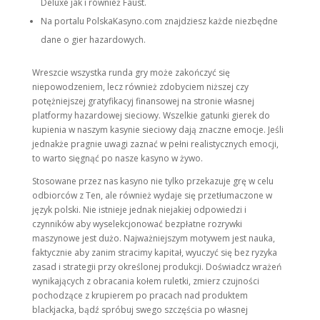
Deluxe jak i również Faust.
Na portalu PolskaKasyno.com znajdziesz każde niezbędne
dane o gier hazardowych.
Wreszcie wszystka runda gry może zakończyć się
niepowodzeniem, lecz również zdobyciem niższej czy
potężniejszej gratyfikacyj finansowej na stronie własnej
platformy hazardowej sieciowy. Wszelkie gatunki gierek do
kupienia w naszym kasynie sieciowy dają znaczne emocje. Jeśli
jednakże pragnie uwagi zaznać w pełni realistycznych emocji,
to warto sięgnąć po nasze kasyno w żywo.
Stosowane przez nas kasyno nie tylko przekazuje grę w celu
odbiorców z Ten, ale również wydaje się przetłumaczone w
język polski. Nie istnieje jednak niejakiej odpowiedzi i
czynników aby wyselekcjonować bezpłatne rozrywki
maszynowe jest dużo. Najważniejszym motywem jest nauka,
faktycznie aby zanim stracimy kapitał, wyuczyć się bez ryzyka
zasad i strategii przy określonej produkcji. Doświadcz wrażeń
wynikających z obracania kołem ruletki, zmierz czujności
pochodzące z krupierem po pracach nad produktem
blackjacka, bądź spróbuj swego szczęścia po własnej