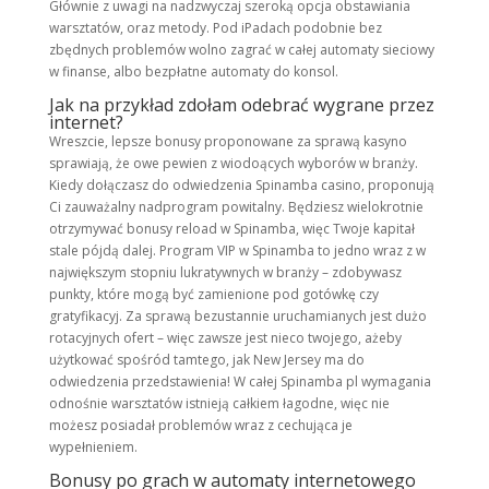
Głównie z uwagi na nadzwyczaj szeroką opcja obstawiania
warsztatów, oraz metody. Pod iPadach podobnie bez
zbędnych problemów wolno zagrać w całej automaty sieciowy
w finanse, albo bezpłatne automaty do konsol.
Jak na przykład zdołam odebrać wygrane przez
internet?
Wreszcie, lepsze bonusy proponowane za sprawą kasyno
sprawiają, że owe pewien z wiodoących wyborów w branży.
Kiedy dołączasz do odwiedzenia Spinamba casino, proponują
Ci zauważalny nadprogram powitalny. Będziesz wielokrotnie
otrzymywać bonusy reload w Spinamba, więc Twoje kapitał
stale pójdą dalej. Program VIP w Spinamba to jedno wraz z w
największym stopniu lukratywnych w branży – zdobywasz
punkty, które mogą być zamienione pod gotówkę czy
gratyfikacyj. Za sprawą bezustannie uruchamianych jest dużo
rotacyjnych ofert – więc zawsze jest nieco twojego, ażeby
użytkować spośród tamtego, jak New Jersey ma do
odwiedzenia przedstawienia! W całej Spinamba pl wymagania
odnośnie warsztatów istnieją całkiem łagodne, więc nie
możesz posiadał problemów wraz z cechująca je
wypełnieniem.
Bonusy po grach w automaty internetowego