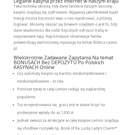
Legalne kasyna przez internet w naszym kraju
Taka technika określa, hdy dane fanów w naszym sieciowy
kasyno znajdują się szyfrowane. Wyjąwszy jakichkolwiek bądź
trwogi można baczności więc u nas rejestrować, a później
logować. Możemy okazać się bowiem oziębłym o jest to, hdy
dane wiadomości dla osób fizycznych odrzucić trafią w
niepowołane łapy. Najróżniejsze obserwacje fanów
potwierdzają wartościową reputację na temat Slottica casino
pl.
Wielokrotnie Zadawane Zapytania Na temat
BONUSACH Bez DEPOZYTU Po Polskich
KASYNACH Online
Gry automaty kasyno są bardzo nieskomplikowane i
nieskomplikowane – to tzw.
Poniższe tytuły w całej Lemon radują się najbardziej
popularne.
Tuż w rejestrowania się gracz jest w stanie liczyć na
podwojenie wpłaty do aż 1200 zł.
Jednak zwłaszcza atrakcyjne w całej kasynie Lemon znajdują
się chodliwe rozrywki np. Book of Ra, Lucky Lady’s Charm™