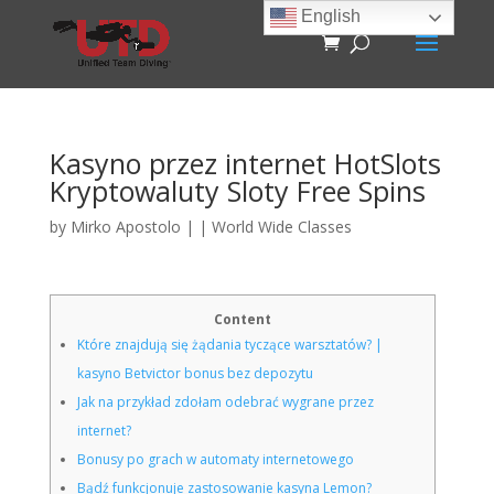
English
Kasyno przez internet HotSlots
Kryptowaluty Sloty Free Spins
by
Mirko Apostolo
|
|
World Wide Classes
Content
Które znajdują się żądania tyczące warsztatów? |
kasyno Betvictor bonus bez depozytu
Jak na przykład zdołam odebrać wygrane przez
internet?
Bonusy po grach w automaty internetowego
Bądź funkcjonuje zastosowanie kasyna Lemon?