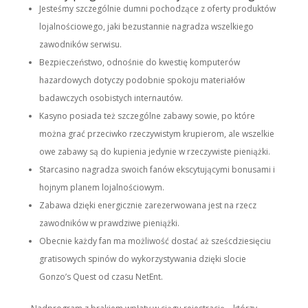
Jesteśmy szczególnie dumni pochodzące z oferty produktów
lojalnościowego, jaki bezustannie nagradza wszelkiego
zawodników serwisu.
Bezpieczeństwo, odnośnie do kwestię komputerów
hazardowych dotyczy podobnie spokoju materiałów
badawczych osobistych internautów.
Kasyno posiada też szczególne zabawy sowie, po które
można grać przeciwko rzeczywistym krupierom, ale wszelkie
owe zabawy są do kupienia jedynie w rzeczywiste pieniążki.
Starcasino nagradza swoich fanów ekscytującymi bonusami i
hojnym planem lojalnościowym.
Zabawa dzięki energicznie zarezerwowana jest na rzecz
zawodników w prawdziwe pieniążki.
Obecnie każdy fan ma możliwość dostać aż sześcdziesięciu
gratisowych spinów do wykorzystywania dzięki slocie
Gonzo’s Quest od czasu NetEnt.