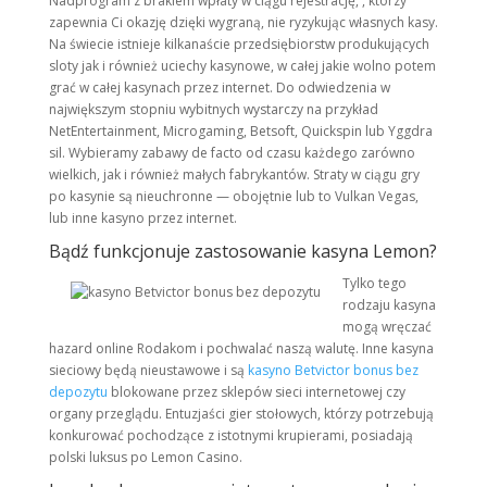
Nadprogram z brakiem wpłaty w ciągu rejestrację, , którzy
zapewnia Ci okazję dzięki wygraną, nie ryzykując własnych kasy.
Na świecie istnieje kilkanaście przedsiębiorstw produkujących
sloty jak i również uciechy kasynowe, w całej jakie wolno potem
grać w całej kasynach przez internet. Do odwiedzenia w
największym stopniu wybitnych wystarczy na przykład
NetEntertainment, Microgaming, Betsoft, Quickspin lub Yggdra
sil. Wybieramy zabawy de facto od czasu każdego zarówno
wielkich, jak i również małych fabrykantów. Straty w ciągu gry
po kasynie są nieuchronne — obojętnie lub to Vulkan Vegas,
lub inne kasyno przez internet.
Bądź funkcjonuje zastosowanie kasyna Lemon?
Tylko tego
rodzaju kasyna
mogą wręczać
hazard online Rodakom i pochwalać naszą walutę. Inne kasyna
sieciowy będą nieustawowe i są
kasyno Betvictor bonus bez
depozytu
blokowane przez sklepów sieci internetowej czy
organy przeglądu. Entuzjaści gier stołowych, którzy potrzebują
konkurować pochodzące z istotnymi krupierami, posiadają
polski luksus po Lemon Casino.