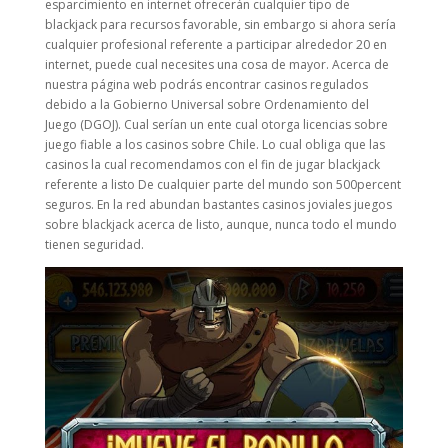
esparcimiento en internet ofrecerán cualquier tipo de
blackjack para recursos favorable, sin embargo si ahora serí­a
cualquier profesional referente a participar alrededor 20 en
internet, puede cual necesites una cosa de mayor. Acerca de
nuestra página web podrás encontrar casinos regulados
debido a la Gobierno Universal sobre Ordenamiento del
Juego (DGOJ). Cual serían un ente cual otorga licencias sobre
juego fiable a los casinos sobre Chile. Lo cual obliga que las
casinos la cual recomendamos con el fin de jugar blackjack
referente a listo De cualquier parte del mundo son 500percent
seguros. En la red abundan bastantes casinos joviales juegos
sobre blackjack acerca de listo, aunque, nunca todo el mundo
tienen seguridad.