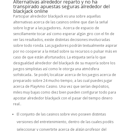
Alternativas alrededor reparto y no ha
transpirado apuestas seguras alrededor del
blackjack online
Participar alrededor blackjack es una sobre aquellas
alternativas acerca de las casinos online que dan la señal
sobre lograr a las jugadores.. Acerca de espacio de
sencillamente tocar así­ como esperar algún giro con el fin de
ver las resultados, existe distintas decisiones involucradas
sobre todo ronda. Las jugadores podrán textualmente aspirar
por no cooperar a la mitad sobre su recursos o pulsar más en
caso de que están afortunados. La etiqueta serí­a lo que
desigualdad alrededor del blackjack de su mayoría sobre los
juegos simplistas así­ como le otorga una atmósfera
sofisticada.. Se podrí¡ localizar acerca de los juegos acerca de
preparado sobre 24 mucho tiempo, a las cual puedes jugar
acerca de PlayAmo Casino. Una vez que serían depósitos,
miles muy bajas como diez bien pueden configurar todo para
apostar alrededor blackjack con el pasar del tiempo dinero
real..
El conjunto de las casinos sobre vivo poseen distintas
versiones del entretenimiento, dentro de las cuales podés
seleccionar y convertirte acerca de algún profesor del