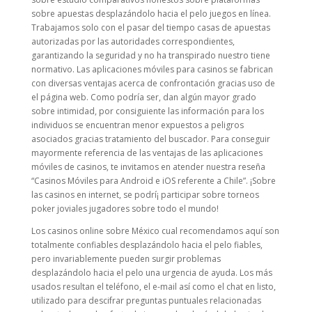
sobre apuestas desplazándolo hacia el pelo juegos en línea.
Trabajamos solo con el pasar del tiempo casas de apuestas
autorizadas por las autoridades correspondientes,
garantizando la seguridad y no ha transpirado nuestro tiene
normativo. Las aplicaciones móviles para casinos se fabrican
con diversas ventajas acerca de confrontación gracias uso de
el página web. Como podrí­a ser, dan algún mayor grado
sobre intimidad, por consiguiente las información para los
individuos se encuentran menor expuestos a peligros
asociados gracias tratamiento del buscador. Para conseguir
mayormente referencia de las ventajas de las aplicaciones
móviles de casinos, te invitamos en atender nuestra reseña
“Casinos Móviles para Android e iOS referente a Chile”. ¡Sobre
las casinos en internet, se podrí¡ participar sobre torneos
poker joviales jugadores sobre todo el mundo!
Los casinos online sobre México cual recomendamos aquí son
totalmente confiables desplazándolo hacia el pelo fiables,
pero invariablemente pueden surgir problemas
desplazándolo hacia el pelo una urgencia de ayuda. Los más
usados resultan el teléfono, el e-mail así­ como el chat en listo,
utilizado para descifrar preguntas puntuales relacionadas