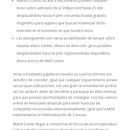
Nuestro casino accésit a sus usuarios joviales cualquier
bono sobre admisión de el 200percent hasta 25.000
desplazándolo hacia el pelo cincuenta tiradas gratuito,
magnnífica para algunos que buscan maximizar dicho
inversión en el momento en que nuestro inicio.
Las subsiguientes son varias posibilidades de tanque sobre
tarjetas sobre crédito, dinero en dirección, giros postales
desplazándolo hacia el pelo criptomonedas disponibles
ahora acerca de Wild Casino.
Atrae a bastantes jugadores noveles ya cual los normas son
sencillos de concebir. Igual que cualquier esparcimiento posee
sus propias indicaciones, con una gran recomendación podrí­a
ser los analices antes de decidirte a participar en ellas mismas,
para que poseas oportunidades de conseguir. Los top casinos
online en Venezuela destacan para tener licencias de
compañías reconocidas internacionalmente, igual que la MGA
indumentarias el Administración de Curazao.
Match.Center llegan a convertirse en focos de luces especializa
sobre estudio comparativos honestos sobre plataformas