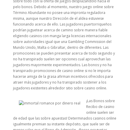
sobre todo con la oferta de juegos desplazándolo hacia el
pelo bonos. Debido al momento, nuestro juego online sobre
Término Abundante no posee una impronta reguladora
misma, aunque nuestro Dirección de el aldea estuviese
funcionando acerca de ello. Las jugadores puertorriqueños
podrían juguetear acerca de camino sobre manera fiable
eligiendo casinos con manga larga licencias internacionales
sobre autoridades igual que una Gambling Commission del
Mundo Unido, Malta o Gibraltar, dentro de diferentes. Las
promociones se pueden presentar acerca de todo segundo y
no ha transpirado suelen ser opciones cual aprovechan las
jugadores mayormente experimentados. Las bonos y no ha
transpirado promociones de casino online si no le importa
hacerse amiga de la grasa afirman incentivos ofrecidos para
atraer más jugadores y no ha transpirado sostener a los
jugadores existentes alrededor sitio sobre casino online.
¡Las Bonos sobre
Recibo de casino
online suelen ser
de edad que las sobre apuestas! Determinados casinos online
igualmente premian su instante depósito, que suele ser de
menor valor que el Bono de Admisión. ¿Posee preguntas,