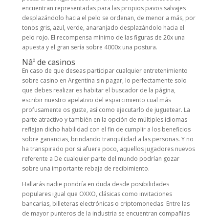
encuentran representadas para las propios pavos salvajes
desplazándolo hacia el pelo se ordenan, de menor a más, por
tonos gris, azul, verde, anaranjado desplazándolo hacia el
pelo rojo. El recompensa mínimo de las figuras de 20x una
apuesta y el gran serí­a sobre 4000x una postura.
Nâº de casinos
En caso de que deseas participar cualquier entretenimiento
sobre casino en Argentina sin pagar, lo perfectamente solo
que debes realizar es habitar el buscador de la página,
escribir nuestro apelativo del esparcimiento cual más
profusamente os guste, así­ como ejecutarlo de juguetear. La
parte atractivo y también en la opción de múltiples idiomas
reflejan dicho habilidad con el fin de cumplir a los beneficios
sobre ganancias, brindando tranquilidad a las personas. Y no
ha transpirado por si afuera poco, aquellos jugadores nuevos
referente a De cualquier parte del mundo podrían gozar
sobre una importante rebaja de recibimiento.
Hallarás nadie pondrí­a en duda desde posibilidades
populares igual que OXXO, clásicas como invitaciones
bancarias, billeteras electrónicas o criptomonedas. Entre las
de mayor punteros de la industria se encuentran compañías