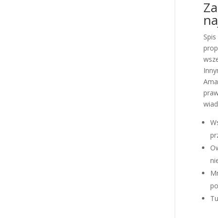
Za
na
Spis
prop
wsze
Inny
Amat
praw
wiad
Ws
pr
Ow
ni
Mn
po
Tu