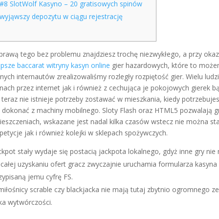
#8 SlotWolf Kasyno – 20 gratisowych spinów
wyjąwszy depozytu w ciągu rejestrację
prawą tego bez problemu znajdziesz trochę niezwykłego, a przy oka
epsze baccarat witryny kasyn online
gier hazardowych, które to możemy
nych internautów zrealizowaliśmy rozległy rozpiętość gier. Wielu ludz
nach przez internet jak i również z cechująca je pokojowych gierek 
 teraz nie istnieje potrzeby zostawać w mieszkania, kiedy potrzebujes
 dokonać z machiny mobilnego. Sloty Flash oraz HTML5 pozwalają gr
eszczeniach, wskazane jest nadal kilka czasów wstecz nie można sta
petycje jak i również kolejki w sklepach spożywczych.
ckpot stały wydaje się postacią jackpota lokalnego, gdyż inne gry ni
całej uzyskaniu ofert gracz zwyczajnie uruchamia formularza kasyn
zypisaną jemu cyfrę FS.
miłośnicy scrable czy blackjacka nie mają tutaj zbytnio ogromnego ze
lka wytwórczości.