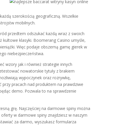
 każdą szerokością geograficzną. Wszelkie
trojstw mobilnych.
śród przedtem odszukać każdą wraz z swoich
eż kultowe klasyki. Boomerang Casino umyśle,
pieniążki. Więc podaje obszerną gamę gierek w
ego niebezpieczeństwa.
 wzory jak i również strategie innych
etestować nowatorskie tytuły z brakiem
ozliwiają wypoczynek oraz rozrywkę,
ać przy pracach nad produktem na prawdziwe
i będąc demo. Pozwala to na sprawdzenie
esną grę. Najczęściej na darmowe spiny można
ne oferty w darmowe spiny znajdziesz w naszym
stawiać za darmo, wyszukasz formularza