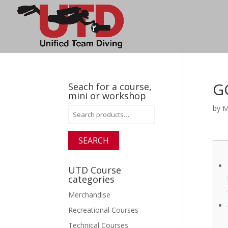
G
Seach for a course,
mini or workshop
by
M
Search
for:
SEARCH
UTD Course
categories
Merchandise
Recreational Courses
Technical Courses