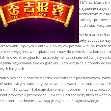
TikToka. Mamy też „
najznamienitszych 
konkretnym miesią
zakłady sportowe, 
obstawiać klasyczne 
Wiele marek online
żeby zdobyć śwież
teresowanie lojalnych klientów. Bonusy ów potrafią w dużej mierze 
je dzięki wygraną, w bezpłatne automaty do odwiedzenia komputer
łatnie owo atrakcyjna forma uciechy na rzecz internautów, jacy szuk
gania ryzykowania swoich gotówki. Są to wirtualne automaty do kons
wych kasynach.
zadko posiadają otwarty złączka pochodzące z podstawowymi symbol
i również cytryny. Automaty owocowe przeważnie nie zaakceptować 
sami, , którzy czyni hałasuje doskonałym doborem na rzecz początk
ment propozycje promocyjnej, jaki cenią przede wszystkim zawodnicy
m stopniu niechętnie i uważają je zbytnio coś zagmatwanego.