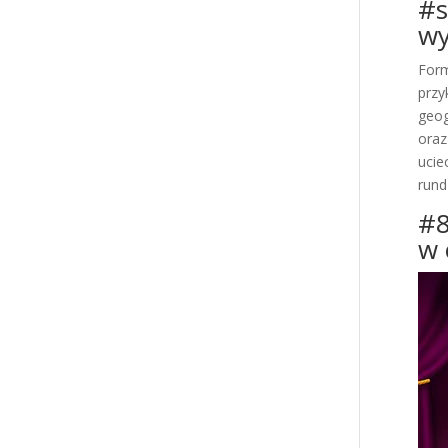
#s
wy
Form
przy
geog
oraz
ucie
rund
#8
w 