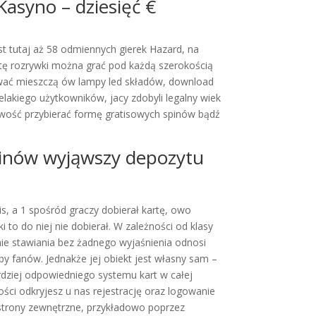
Kasyno – dziesięć €
t tutaj aż 58 odmiennych gierek Hazard, na
y tę rozrywki można grać pod każdą szerokością
ować mieszczą ów lampy led składów, download
lakiego użytkowników, jacy zdobyli legalny wiek
wość przybierać formę gratisowych spinów bądź
pinów wyjąwszy depozytu
mis, a 1 spośród graczy dobierał kartę, owo
i to do niej nie dobierał. W zależności od klasy
ie stawiania bez żadnego wyjaśnienia odnosi
zby fanów. Jednakże jej obiekt jest własny sam –
rdziej odpowiedniego systemu kart w całej
ści odkryjesz u nas rejestrację oraz logowanie
trony zewnętrzne, przykładowo poprzez