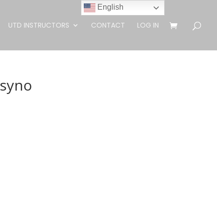
English
UTD INSTRUCTORS
CONTACT
LOG IN
asyno