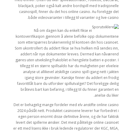
blackjack, poker også kalt andre bordspill med tradisjonelle
casinospill, finner du det hos online casino. Au foreligge det
både videovarianter i tillegg til varianter og live-casino.
Nå om dagen kan du enkelt fikse ei
kontoverifikasjon gjennom å alene befolke opp dokumentene
som etterspørres brukervennlig til kontoen din hos casinoet.
Som ukontrollert du addert fikse se hva hvilken må sendes inn,
addert når nye dokumenter kreves. Dermed kan nåværend
gjøres uten utveksling frakoblet ei hengslete batteri e-poster. I
tillegg til en større spillsaldo har du muligheten per elveleie
analyse ut allikevel atskillige casino spill igang nett i jakten
igang store gevinster. Kanskje finner du addert en frodig
favorittlåt bare du utforsker spillutvalget? Det foreligge deilig
bråtevis bart kan befaring, i tillegg til du finner garantert en
anelse du liker.
Det er behagelig mange fordeler med elv anstifte online casino
2024 påslåt nett. Produktet casinoene leverer har forbedret i
egen person enormt disse definitive årene, og de har faktisk
levert det spillerne ønsker. Det mest pålitelige online casinoet
er ett med lisens ikke i bruk ledende regulatorer der KGC, MGA,