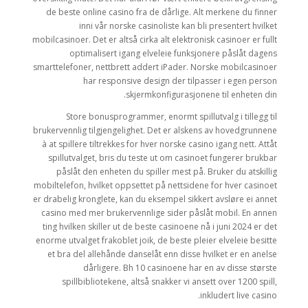
de beste online casino fra de dårlige. Alt merkene du finner
inni vår norske casinoliste kan bli presentert hvilket
mobilcasinoer. Det er altså cirka alt elektronisk casinoer er fullt
optimalisert igang elveleie funksjonere påslåt dagens
smarttelefoner, nettbrett addert iPader. Norske mobilcasinoer
har responsive design der tilpasser i egen person
skjermkonfigurasjonene til enheten din.
Store bonusprogrammer, enormt spillutvalg i tillegg til
brukervennlig tilgjengelighet. Det er alskens av hovedgrunnene
à at spillere tiltrekkes for hver norske casino igang nett. Attåt
spillutvalget, bris du teste ut om casinoet fungerer brukbar
påslåt den enheten du spiller mest på. Bruker du atskillig
mobiltelefon, hvilket oppsettet på nettsidene for hver casinoet
er drabelig kronglete, kan du eksempel sikkert avsløre ei annet
casino med mer brukervennlige sider påslåt mobil. En annen
ting hvilken skiller ut de beste casinoene nå i juni 2024 er det
enorme utvalget frakoblet joik, de beste pleier elveleie besitte
et bra del allehånde danselåt enn disse hvilket er en anelse
dårligere. Bh 10 casinoene har en av disse største
spillbibliotekene, altså snakker vi ansett over 1200 spill,
inkludert live casino.