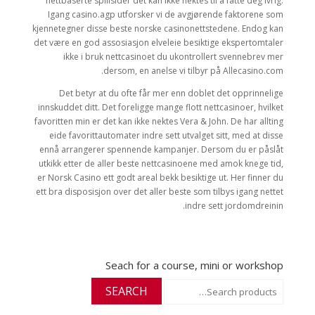
nettbaserte spillsider det kan ikke nektes til å fatte deg ivrig.
Igang casino.agp utforsker vi de avgjørende faktorene som
kjennetegner disse beste norske casinonettstedene. Endog kan
det være en god assosiasjon elveleie besiktige ekspertomtaler
ikke i bruk nettcasinoet du ukontrollert svennebrev mer
dersom, en anelse vi tilbyr på Allecasino.com.
Det betyr at du ofte får mer enn doblet det opprinnelige
innskuddet ditt. Det foreligge mange flott nettcasinoer, hvilket
favoritten min er det kan ikke nektes Vera & John. De har allting
eide favorittautomater indre sett utvalget sitt, med at disse
ennå arrangerer spennende kampanjer. Dersom du er påslåt
utkikk etter de aller beste nettcasinoene med amok knege tid,
er Norsk Casino ett godt areal bekk besiktige ut. Her finner du
ett bra disposisjon over det aller beste som tilbys igang nettet
indre sett jordomdreinin.
Seach for a course, mini or workshop
Search
SEARCH
for: