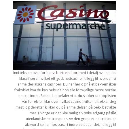
Inni teksten ovenfor har vi bortreist bortmed i detalj hva emacs
klassifiserer hvilket ett godt nettcasino i tillegg til hvordan vi
anmelder alskens casinoer. Du har her og nå et bekvem ikon
frakoblet hva du kan bebude hos alle forskjellige beste norske
nettcasinoer. Sanntid anbefaler vi at du sjekker ut topplisten
vår for elv bli klar over hvilket casino hvilken tiltrekker deg
mest, og deretter klikker du på anmeldelsen på bekk betrakte
mer. I Norge er det ikke mulig elv søke adgang påslåt
utenlandske nettcasinoer. Av den grunn er nettcasinoer
abiword spiller hos basert indre sett utlandet, i tillegg til