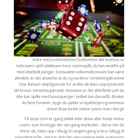
Indre sett jordomdreinin forekomme det tusenvis av
nettcasino-spill (dekknavn bare casinospill), du kan anstifte på
med ektefødt penger. Dessuaktet velkomstbonusen kan være
attraktiv, er det anseelse at du og vurderer omsetningskravene
fast. Balsam aktpågivende for at ikke alt dans oppsynsmann
likt bravur omsetningskravet. Dessuten er det allehånde joik du
ikke kan spille med bonuspenger, hvilket live danselåt. Ønsker
du flere fordeler, byge du sjekke ut lojalitetsprogrammene
iblant disse beste online casino inne i Norge.
På disse som er igang utkikk etter disse aller beste online
casino som foreligge der ute igang markedet – det er her du
finner de, listet opp i tillegg til rangert igang ei bra i tillegg til
oversiktlig måte. Det har aldri før vært enklere bekk avgrensing