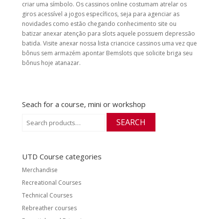
criar uma símbolo. Os cassinos online costumam atrelar os
giros acessível a jogos específicos, seja para agenciar as
novidades como estão chegando conhecimento site ou
batizar anexar atenção para slots aquele possuem depressão
batida. Visite anexar nossa lista criancice cassinos uma vez que
bônus sem armazém apontar Bemslots que solicite briga seu
bônus hoje atanazar.
Seach for a course, mini or workshop
Search
SEARCH
for:
UTD Course categories
Merchandise
Recreational Courses
Technical Courses
Rebreather courses