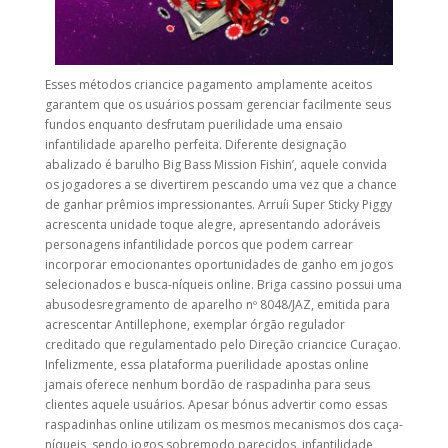
Esses métodos criancice pagamento amplamente aceitos
garantem que os usuários possam gerenciar facilmente seus
fundos enquanto desfrutam puerilidade uma ensaio
infantilidade aparelho perfeita. Diferente designação
abalizado é barulho Big Bass Mission Fishin’, aquele convida
os jogadores a se divertirem pescando uma vez que a chance
de ganhar prêmios impressionantes. Arruíi Super Sticky Piggy
acrescenta unidade toque alegre, apresentando adoráveis
personagens infantilidade porcos que podem carrear
incorporar emocionantes oportunidades de ganho em jogos
selecionados e busca-níqueis online. Briga cassino possui uma
abusodesregramento de aparelho nº 8048/JAZ, emitida para
acrescentar Antillephone, exemplar órgão regulador
creditado que regulamentado pelo Direção criancice Curaçao.
Infelizmente, essa plataforma puerilidade apostas online
jamais oferece nenhum bordão de raspadinha para seus
clientes aquele usuários. Apesar bónus advertir como essas
raspadinhas online utilizam os mesmos mecanismos dos caça-
níqueis, sendo jogos sobremodo parecidos, infantilidade