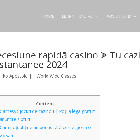
HOME
LEARN TO DIVE
ABOUT UTD
cesiune rapidă casino ᗎ Tu cazi
nstantanee 2024
irko Apostolo
|
|
World Wide Classes
Content
Gamesys jocuri de cazinou | Poți a lega gratuit
anumite sloturi
Cum poți obține un bonus fără confecţiona o
vărsare