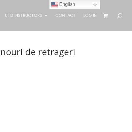
English
UTD INSTRUCTORS
CONTACT
LOG IN
nouri de retrageri