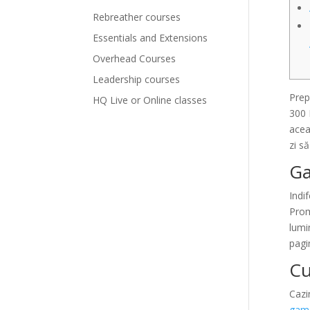
Rebreather courses
Essentials and Extensions
Overhead Courses
Leadership courses
Prep
HQ Live or Online classes
300 
acea
zi să
Ga
Indi
Prom
lumi
pagi
Cu
Cazi
game