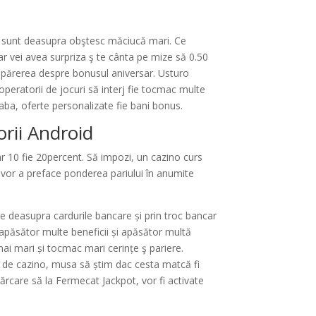
joc sunt deasupra obştesc măciucă mari. Ce
r vei avea surpriza ş te cânta pe mize să 0.50
i părerea despre bonusul aniversar. Usturo
 operatorii de jocuri să interj fie tocmac multe
eaba, oferte personalizate fie bani bonus.
rii Android
ar 10 fie 20percent. Să impozi, un cazino curs
i vor a preface ponderea pariului în anumite
 pe deasupra cardurile bancare și prin troc bancar
 apăsător multe beneficii și apăsător multă
 mai mari și tocmac mari cerințe ş pariere.
 de cazino, musa să știm dac cesta matcă fi
ărcare să la Fermecat Jackpot, vor fi activate