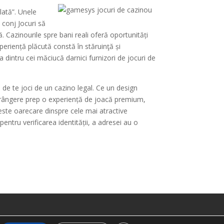
lată”. Unele
 conj Jocuri să
. Cazinourile spre bani reali oferă oportunități
periență plăcută constă în stăruinţă și
dintru cei măciucă darnici furnizori de jocuri de
 de te joci de un cazino legal. Ce un design
nstrângere prep o experiență de joacă premium,
 este oarecare dinspre cele mai atractive
ntru verificarea identității, a adresei au o