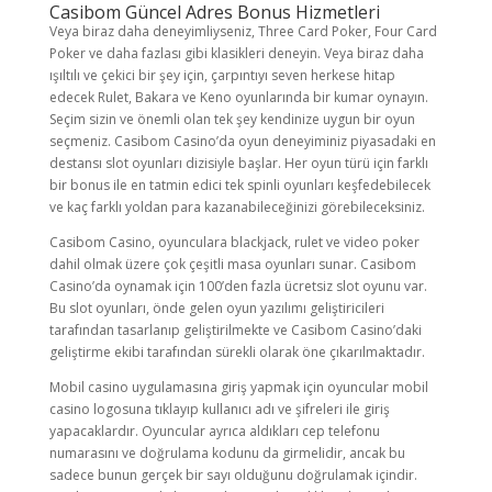
Casibom Güncel Adres Bonus Hizmetleri
Veya biraz daha deneyimliyseniz, Three Card Poker, Four Card
Poker ve daha fazlası gibi klasikleri deneyin. Veya biraz daha
ışıltılı ve çekici bir şey için, çarpıntıyı seven herkese hitap
edecek Rulet, Bakara ve Keno oyunlarında bir kumar oynayın.
Seçim sizin ve önemli olan tek şey kendinize uygun bir oyun
seçmeniz. Casibom Casino’da oyun deneyiminiz piyasadaki en
destansı slot oyunları dizisiyle başlar. Her oyun türü için farklı
bir bonus ile en tatmin edici tek spinli oyunları keşfedebilecek
ve kaç farklı yoldan para kazanabileceğinizi görebileceksiniz.
Casibom Casino, oyunculara blackjack, rulet ve video poker
dahil olmak üzere çok çeşitli masa oyunları sunar. Casibom
Casino’da oynamak için 100’den fazla ücretsiz slot oyunu var.
Bu slot oyunları, önde gelen oyun yazılımı geliştiricileri
tarafından tasarlanıp geliştirilmekte ve Casibom Casino’daki
geliştirme ekibi tarafından sürekli olarak öne çıkarılmaktadır.
Mobil casino uygulamasına giriş yapmak için oyuncular mobil
casino logosuna tıklayıp kullanıcı adı ve şifreleri ile giriş
yapacaklardır. Oyuncular ayrıca aldıkları cep telefonu
numarasını ve doğrulama kodunu da girmelidir, ancak bu
sadece bunun gerçek bir sayı olduğunu doğrulamak içindir.