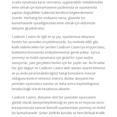
orada oynamaya karar verirseniz, uygulanabilir olduklarından
emin olmak için kumarhanenin yazılımında ve oyunlarında
yapılan değişiklikler hakkında kendinizi bilgilendirmeniz
önerilir. Herhangi bir endişeniz varsa, güvenilir bir
kumarhanede oynadığınızdan emin olmak için ekibimizle
iletişime geçebilirsiniz.
Casibom Casino ile ilgili en iyi şey, oyunlarınıza dünyanın
hemen her yerinden erişebilmenizdir, bu nedenle ABD gibi
kısıtlı olabilecekleri bir yerden Casibom Casino’ya erişiyorsanız,
kısıtlanma konusunda endişelenmenize gerek yoktur. Ayrıca
çevrimiçi ve mobil oynamanız için güzel bir oyun seçkisi
sunuyorlar, yani gerçekten herkes için bir şeyler var. Bu fırsatlar
her gün değişir ve Casibom Casino web sitesini ziyaret etmenizi
ve şu anda yararlanabileceğiniz hangi bonusların mevcut
olduğunu kontrol etmenizi öneririz. Bunlar dünyanın her
yerinden oyunculara sunulur ve daha sonra kaydolduğunuz
hesaba bağlı olarak hesabınıza aktarılır.
Casibom Casino, dünyanın dört bir yanından oyuncuların
günlük olarak deneyimleyebileceği en yeni ve en heyecan verici
kreasyonlarıyla tanınan Betsoft oyunlarından çevrimiçi ve mobil
bir kumarhanedir. Şirket 2008’de kuruldu ve hem Birleşik Krallık