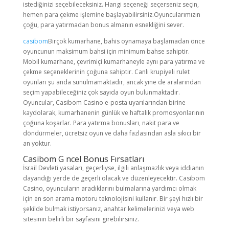
istediğinizi seçebileceksiniz. Hangi seçeneği seçerseniz seçin,
hemen para çekme işlemine başlayabilirsiniz.Oyuncularımızın
çoğu, para yatırmadan bonus almanın esnekliğini sever.
casibom
Birçok kumarhane, bahis oynamaya başlamadan önce
oyuncunun maksimum bahsi için minimum bahse sahiptir.
Mobil kumarhane, çevrimiçi kumarhaneyle aynı para yatırma ve
çekme seçeneklerinin çoğuna sahiptir. Canlı krupiyeli rulet
oyunları şu anda sunulmamaktadır, ancak yine de aralarından
seçim yapabileceğiniz çok sayıda oyun bulunmaktadır.
Oyuncular, Casibom Casino e-posta uyarılarından birine
kaydolarak, kumarhanenin günlük ve haftalık promosyonlarının
çoğuna koşarlar. Para yatırma bonusları, nakit para ve
döndürmeler, ücretsiz oyun ve daha fazlasından asla sıkıcı bir
an yoktur.
Casibom G ncel Bonus Fırsatları
İsrail Devleti yasaları, geçerliyse, ilgili anlaşmazlık veya iddianın
dayandığı yerde de geçerli olacak ve düzenleyecektir. Casibom
Casino, oyuncuların aradıklarını bulmalarına yardımcı olmak
için en son arama motoru teknolojisini kullanır. Bir şeyi hızlı bir
şekilde bulmak istiyorsanız, anahtar kelimelerinizi veya web
sitesinin belirli bir sayfasını girebilirsiniz.