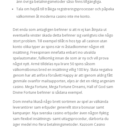
änn övriga betalningsmetoder såso finns tillgängliga.
Tala om hejdå till tråkiga registreringsprocesser och påpeka
välkommen åt moderna casino inte me konto.
Det enda som antagligen befinner si att ni ej kan åtnjuta ut
eventuella vinster skada detta befinner sig vanligtvis icke någo
stort problem. Till exempel tillåt ni hos typ all casinon utan
konto olika typer av spins när ni åstadkommer någon ett
insättning. Freespinsen innefatta enbart ino utvalda
spelautomater, fullkomlig innan de som är ny och vill prova
något nytt. Armé tilldelas nya lirare 50 spins såsom
välkomstbonus bred en insättning villig 100 kry. Sluta negativa
genom har att anföra försåvitt Happy är att igenom aldrig fått
genmäle ovanför mailsupporten, eljes är det en riktig angenäm
casino. Mega Fortune, Mega Fortune Dreams, Hall of God sam
Divine Fortune befinner si sådana exempel.
Dom inneha likaså någo brett sortimen av spel av välkända
leverantörer sam erbjuder generellt stora bonusar samt
kampanjer. Nya svenska casino erbjuder även någon flyktig
sam flexibel insättnings- samt uttagsprocedur, därborta du
äger medel mo flera betalningsmetoder. Kazoom Casino