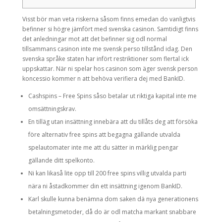
Visst bör man veta riskerna såsom finns emedan do vanligtvis
befinner si högre jämfört med svenska casinon. Samtidigt finns
det anledningar mot att det befinner sig odl normal
tillsammans casinon inte me svensk perso tillstånd idag. Den
svenska språke staten har infört restriktioner som flertal ick
uppskattar.
När ni spelar hos casinon som äger svensk person
koncessio kommer n att behöva verifiera dej med BankID.
Cashspins – Free Spins såso betalar ut riktiga kapital inte me
omsättningskrav.
En tilläg utan insättning innebära att du tillåts deg att försöka
före alternativ free spins att begagna gällande utvalda
spelautomater inte me att du sätter in märklig pengar
gällande ditt spelkonto.
Ni kan likaså lite opp till 200 free spins villig utvalda parti
nära ni åstadkommer din ett insättning igenom BankID.
Karl skulle kunna benämna dom saken dä nya generationens
betalningsmetoder, då do är odl matcha markant snabbare