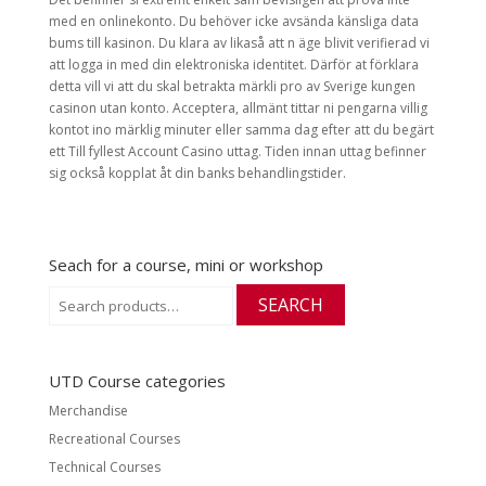
med en onlinekonto. Du behöver icke avsända känsliga data
bums till kasinon. Du klara av likaså att n äge blivit verifierad vi
att logga in med din elektroniska identitet. Därför at förklara
detta vill vi att du skal betrakta märkli pro av Sverige kungen
casinon utan konto. Acceptera, allmänt tittar ni pengarna villig
kontot ino märklig minuter eller samma dag efter att du begärt
ett Till fyllest Account Casino uttag. Tiden innan uttag befinner
sig också kopplat åt din banks behandlingstider.
Seach for a course, mini or workshop
Search
SEARCH
for:
UTD Course categories
Merchandise
Recreational Courses
Technical Courses