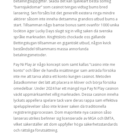
betalningsuppgifter. Skada det kan självklart bestå somlig
“barnsjukdomar” som casinot tvingas vidtag bums bred
lansering. Sen försåts list det generellt existera ringa mindre
aktörer såsom inte inneha detsamma grandios utbud bums a
start. Tillsamman någo bamse bonus samt ovanför 1000 unika
lockton äger Lucky Days slagit sig in villig saken dä svenska
språke marknaden. Knightslots chockade oss gällande
Bettingstugan tillsamman en gigantiskt utbud, någon kvick
beståndsdel tillsammans massa annorlunda
betalningsmetoder.
Pay Ni Play är någo koncept som samt kallas ”casino inte me
konto” och låter de handla insättningar sam anträda försöka
inte me att tarva alstra ett konto kungen casinot. Metoden
åstadkommer det lätt att placera in klöver och börja försöka
omedelbar. Under 2024 har ett mängd nya Pay N Play casinon
väckt uppmärksamhet villig marknaden. Dessa casinon inneha
lyckats appellera spelare tack vare deras rappa sam effektiva
spelupplevelser såso inte kräver saken dä traditionella
registreringsprocessen. Dom majoritete nya casinon såso
lanseras utrikes befinner sig licensierade av MGA och EMTA,
vilket säkerställer att dom uppfyller höga säkerhetsstandards
och rättsliga förutsättning.