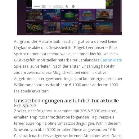
Aufgrund der Malta-Erlaubnisschein gibt sera derweil keine
Unglaube aktiv das Gewissheit ihr Flügel. Leer unserer Blick
spricht dementsprechend was auch immer hierfür, welches
Glücksgefühl inoffizieller mitarbeiter Lapilanders
Casino Mate
Spielsaal zu verleiten. Nach der ersten Einzahlung habt ihr
zudem zweimal diese Möglichkeit, bei einen lukrativen
Angeboten hinter gewinnen. Insgesamt konnte zigeunern euer
Willkommensbonus darüber in € 1000 unter anderem 1000
Freispiele erweitern.
Umsatzbedingungen ausführlich für aktuelle
Freispiele
Zocker, nachfolgende zusammen mit 20€ & 500€ verlieren,
erhalten amplitudenmodulation folgenden Tag Freispiele
ferner Super-Spins ohne Umsatzbedingungen. Within diesem
Schwund von über 500€ erhalten Diese angewandten 10%
Cashback nach diesseitigen verlorenen Absoluter wert. Damit