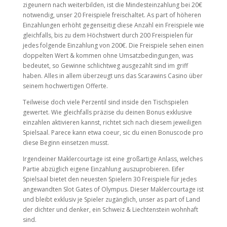
zigeunern nach weiterbilden, ist die Mindesteinzahlung bei 20€
notwendig, unser 20 Freispiele freischaltet. As part of höheren
Einzahlungen erhöht gegenseitig diese Anzahl ein Freispiele wie
gleichfalls, bis zu dem Höchstwert durch 200 Freispielen für
jedes folgende Einzahlung von 200€. Die Freispiele sehen einen
doppelten Wert & kommen ohne Umsatzbedingungen, was
bedeutet, so Gewinne schlichtweg ausgezahlt sind im griff
haben. Alles in allem überzeugt uns das Scarawins Casino über
seinem hochwertigen Offerte.
Teilweise doch viele Perzentil sind inside den Tischspielen
gewertet. Wie gleichfalls präzise du deinen Bonus exklusive
einzahlen aktivieren kannst, richtet sich nach diesem jeweiligen
Spielsaal. Parece kann etwa coeur, sic du einen Bonuscode pro
diese Beginn einsetzen musst.
Irgendeiner Maklercourtage ist eine großartige Anlass, welches
Partie abzüglich eigene Einzahlung auszuprobieren. Eifer
Spielsaal bietet den neuesten Spielern 30 Freispiele für jedes
angewandten Slot Gates of Olympus. Dieser Maklercourtage ist
und bleibt exklusiv je Spieler zugänglich, unser as part of Land
der dichter und denker, ein Schweiz & Liechtenstein wohnhaft
sind.