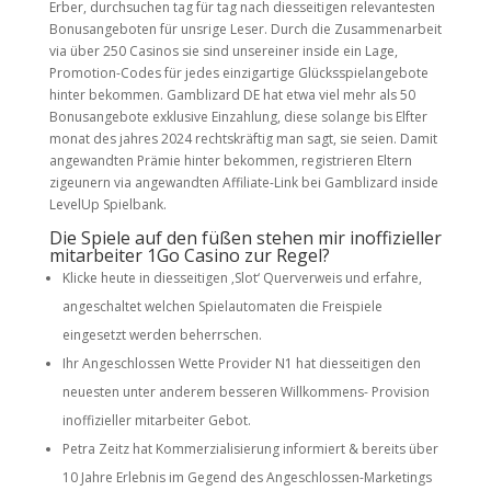
Erber, durchsuchen tag für tag nach diesseitigen relevantesten
Bonusangeboten für unsrige Leser. Durch die Zusammenarbeit
via über 250 Casinos sie sind unsereiner inside ein Lage,
Promotion-Codes für jedes einzigartige Glücksspielangebote
hinter bekommen. Gamblizard DE hat etwa viel mehr als 50
Bonusangebote exklusive Einzahlung, diese solange bis Elfter
monat des jahres 2024 rechtskräftig man sagt, sie seien. Damit
angewandten Prämie hinter bekommen, registrieren Eltern
zigeunern via angewandten Affiliate-Link bei Gamblizard inside
LevelUp Spielbank.
Die Spiele auf den füßen stehen mir inoffizieller
mitarbeiter 1Go Casino zur Regel?
Klicke heute in diesseitigen ‚Slot‘ Querverweis und erfahre,
angeschaltet welchen Spielautomaten die Freispiele
eingesetzt werden beherrschen.
Ihr Angeschlossen Wette Provider N1 hat diesseitigen den
neuesten unter anderem besseren Willkommens- Provision
inoffizieller mitarbeiter Gebot.
Petra Zeitz hat Kommerzialisierung informiert & bereits über
10 Jahre Erlebnis im Gegend des Angeschlossen-Marketings