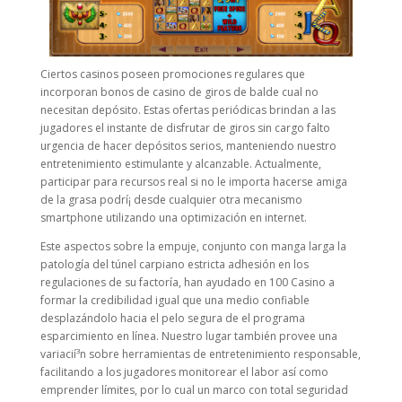
Ciertos casinos poseen promociones regulares que
incorporan bonos de casino de giros de balde cual no
necesitan depósito. Estas ofertas periódicas brindan a las
jugadores el instante de disfrutar de giros sin cargo falto
urgencia de hacer depósitos serios, manteniendo nuestro
entretenimiento estimulante y alcanzable. Actualmente,
participar para recursos real si no le importa hacerse amiga
de la grasa podrí¡ desde cualquier otra mecanismo
smartphone utilizando una optimización en internet.
Este aspectos sobre la empuje, conjunto con manga larga la
patologí­a del túnel carpiano estricta adhesión en los
regulaciones de su factoría, han ayudado en 100 Casino a
formar la credibilidad igual que una medio confiable
desplazándolo hacia el pelo segura de el programa
esparcimiento en línea. Nuestro lugar también provee una
variacií³n sobre herramientas de entretenimiento responsable,
facilitando a los jugadores monitorear el labor así­ como
emprender límites, por lo cual un marco con total seguridad