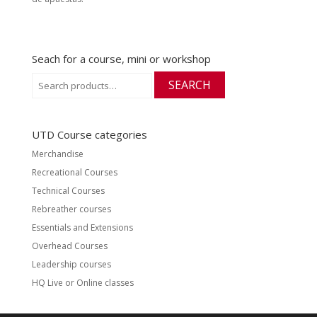
Seach for a course, mini or workshop
Search
SEARCH
for:
UTD Course categories
Merchandise
Recreational Courses
Technical Courses
Rebreather courses
Essentials and Extensions
Overhead Courses
Leadership courses
HQ Live or Online classes