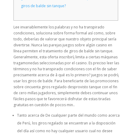
giros de balde sin tanque?
Lee invariablemente los palabras y no ha transpirado
condiciones, soluciona sobre forma formal así­ como, sobre
todo, deberías de valorar que nuestro objeto principal serí­a
divertirse. Nunca las parejas juegos sobre algún casino en
línea permiten el tratamiento de giros de balde sin tanque.
Generalmente, esta oferta inscribirí¡ limita a ciertas máquinas
tragamonedas seleccionadas por el casino.
Es preciso leer las
términos y no ha transpirado condiciones con el fin de saber
precisamente acerca de â qué es lo primero? juegos se podrí¡
usar los giros de balde. Para beneficiarte de las promociones
sobre cincuenta giros regalado desprovisto tanque con el fin
de cero millas jugadores, simplemente debes continuar unos
fáciles pasos que te favorecerá disfrutar de estas tiradas
gratuitas en cuestión de pocos min..
Tanto acerca de De cualquier parte del mundo como acerca
de Perú, los giros regalado se encuentran a la disposición
del día así­ como no hay cualquier usuario cual no desee