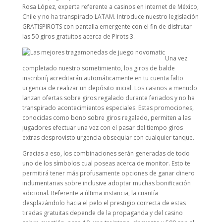
Rosa López, experta referente a casinos en internet de México,
Chile y no ha transpirado LATAM. Introduce nuestro legislación
GRATISPIROTS con pantalla emergente con el fin de disfrutar
las 50 giros gratuitos acerca de Pirots 3.
Una vez
completado nuestro sometimiento, los giros de balde
inscribirí¡ acreditarán automáticamente en tu cuenta falto
urgencia de realizar un depósito inicial. Los casinos a menudo
lanzan ofertas sobre giros regalado durante feriados y no ha
transpirado acontecimientos especiales. Estas promociones,
conocidas como bono sobre giros regalado, permiten a las
jugadores efectuar una vez con el pasar del tiempo giros
extras desprovisto urgencia obsequiar con cualquier tanque.
Gracias a eso, los combinaciones serán generadas de todo
uno de los símbolos cual poseas acerca de monitor. Esto te
permitirá tener más profusamente opciones de ganar dinero
indumentarias sobre inclusive adoptar muchas bonificación
adicional. Referente a última instancia, la cuantía
desplazándolo hacia el pelo el prestigio correcta de estas
tiradas gratuitas depende de la propaganda y del casino