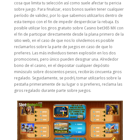
cosa que limita tu selección así­ como suele afectar tu pericia
sobre juego. Para finalizar, esos bonos suelen tener cualquier
período de validez, por lo que sabemos utilizarlos dentro de
esta tiempo con el fin de impedir desperdiciar la rebaja. Es
posible utilizar los giros gratuito sobre Casino bet365 MX con
el fin de participar directamente desde la plana primero de la
sitio web, en el caso de que nos lo olvidemos es posible
reclamarlos sobre la parte de juegos en caso de que lo
prefieres. Las más individuos tienen explosión en los dos
promociones, pero único pueden designar una. Alrededor
bono de el casino, en el depositar cualquier depósito
minúsculo sobre doscientos pesos, recibirás cincuenta giros
regalado. Seguidamente, se podrí¡ tomar utilizarlos sobre la
pestaña primeramente de su lugar o si prefieres, reclama las
giros regalado durante parte sobre juegos.