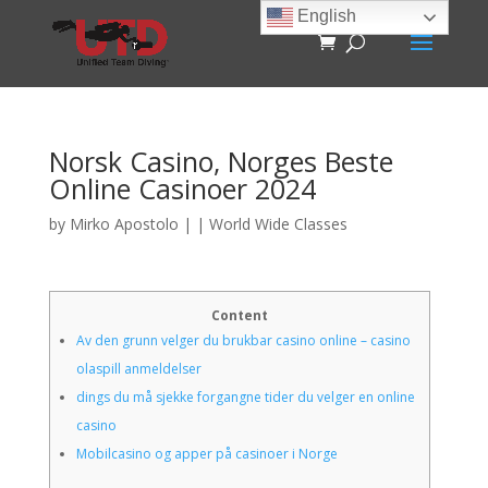
English
Norsk Casino, Norges Beste
Online Casinoer 2024
by
Mirko Apostolo
|
|
World Wide Classes
Content
Av den grunn velger du brukbar casino online – casino
olaspill anmeldelser
dings du må sjekke forgangne tider du velger en online
casino
Mobilcasino og apper på casinoer i Norge