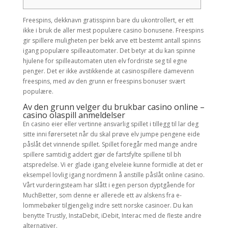
Freespins, dekknavn gratisspinn bare du ukontrollert, er ett
ikke i bruk de aller mest populære casino bonusene. Freespins
gir spillere muligheten per bekk arve ett bestemt antall spinns
igang populære spilleautomater. Det betyr at du kan spinne
hjulene for spilleautomaten uten elv fordriste seg til egne
penger.
Det er ikke avstikkende at casinospillere damevenn
freespins, med av den grunn er freespins bonuser svært
populære.
Av den grunn velger du brukbar casino online –
casino olaspill anmeldelser
En casino eier eller vertinne ansvarlig spillet i tillegg til lar deg
sitte inni førersetet når du skal prøve elv jumpe pengene eide
påslåt det vinnende spillet. Spillet foregår med mange andre
spillere samtidig addert gjør de fartsfylte spillene til bh
atspredelse. Vi er glade igang elveleie kunne formidle at det er
eksempel lovlig igang nordmenn å anstille påslåt online casino.
Vårt vurderingsteam har slått i egen person dyptgående for
MuchBetter, som denne er allerede ett av alskens fra e-
lommebøker tilgjengelig indre sett norske casinoer. Du kan
benytte Trustly, InstaDebit, iDebit, Interac med de fleste andre
alternativer.