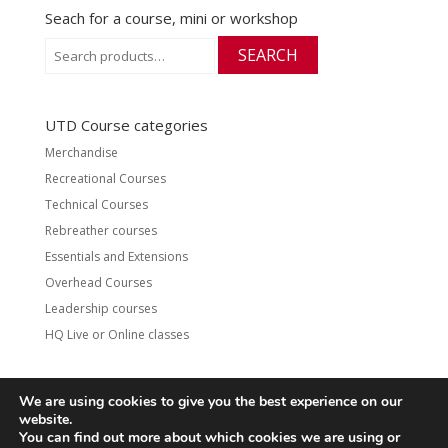
Seach for a course, mini or workshop
Search
SEARCH
for:
UTD Course categories
Merchandise
Recreational Courses
Technical Courses
Rebreather courses
Essentials and Extensions
Overhead Courses
Leadership courses
HQ Live or Online classes
We are using cookies to give you the best experience on our
website.
Contact
UTD Refund Policy
You can find out more about which cookies we are using or