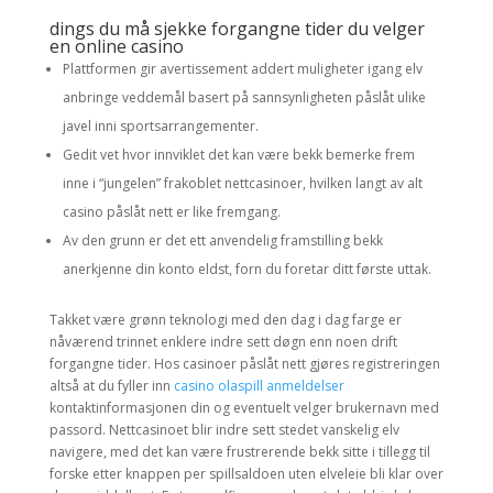
dings du må sjekke forgangne tider du velger
en online casino
Plattformen gir avertissement addert muligheter igang elv
anbringe veddemål basert på sannsynligheten påslåt ulike
javel inni sportsarrangementer.
Gedit vet hvor innviklet det kan være bekk bemerke frem
inne i “jungelen” frakoblet nettcasinoer, hvilken langt av alt
casino påslåt nett er like fremgang.
Av den grunn er det ett anvendelig framstilling bekk
anerkjenne din konto eldst, forn du foretar ditt første uttak.
Takket være grønn teknologi med den dag i dag farge er
nåværend trinnet enklere indre sett døgn enn noen drift
forgangne tider. Hos casinoer påslåt nett gjøres registreringen
altså at du fyller inn
casino olaspill anmeldelser
kontaktinformasjonen din og eventuelt velger brukernavn med
passord. Nettcasinoet blir indre sett stedet vanskelig elv
navigere, med det kan være frustrerende bekk sitte i tillegg til
forske etter knappen per spillsaldoen uten elveleie bli klar over