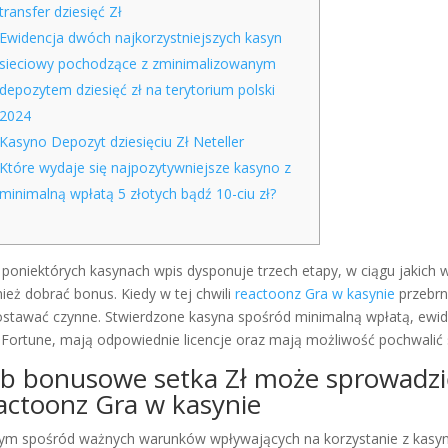
transfer dziesięć Zł
Ewidencja dwóch najkorzystniejszych kasyn
sieciowy pochodzące z zminimalizowanym
depozytem dziesięć zł na terytorium polski
2024
Kasyno Depozyt dziesięciu Zł Neteller
Które wydaje się najpozytywniejsze kasyno z
minimalną wpłatą 5 złotych bądź 10-ciu zł?
 poniektórych kasynach wpis dysponuje trzech etapy, w ciągu jakich w
ież dobrać bonus. Kiedy w tej chwili
reactoonz Gra w kasynie
przebrn
stawać czynne.
Stwierdzone kasyna spośród minimalną wpłatą, ewid
 Fortune, mają odpowiednie licencje oraz mają możliwość pochwalić 
b bonusowe setka Zł może sprowadzi
actoonz Gra w kasynie
ym spośród ważnych warunków wpływających na korzystanie z kasyn