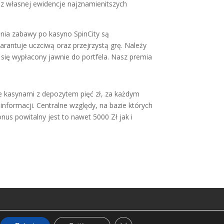
n z własnej ewidencje najznamienitszych
nia zabawy po kasyno SpinCity są
antuje uczciwą oraz przejrzystą grę. Należy
się wypłacony jawnie do portfela. Nasz premia
e kasynami z depozytem pięć zł, za każdym
formacji. Centralne względy, na bazie których
nus powitalny jest to nawet 5000 Zł jak i
CLOSE GDPR COOKIE BANNE