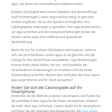
apps, die Ihnen ein unterhaltsames Erlebnis bieten.
Mobiles Glücksspiel wird immer beliebter und die Nachfrage
nach hochwertigen Casino-Apps wächst stetig. Es gibt viele
mobile Angebote, die es den Spielern ermöglichen, ihre
Lieblingsspiele unterwegs zu genießen. Vom app-download bis
zur app-sicherheit und den benutzererfahrungen bieten die
besten casino-apps eine nahtlose und spannende
Spielerfahrung.
Wenn Sie sich für mobiles Glücksspiel interessieren, lohnt es
sich, die verschiedenen casino-apps zu vergleichen und die
richtige für Ihre Bedürfnisse auszuwählen. App-Bewertungen
können Ihnen dabei helfen, die Vor- und Nachteile der
verschiedenen Anwendungen zu verstehen und die beste
Entscheidung zu treffen. Warum also nicht jetzt das nine casino
app ausprobieren und Ihr Glück versuchen?
Holen Sie sich die Casinospiele auf Ihr
Smartphone
Entdecken Sie die Welt des mobilen Glücksspiels und finden Sie
die perfekten Poker-Apps für Ihr Poker-Smartphone. Erfahren
Sie mehr über App-Sicherheit, Casino-Spiele für Ihr Smartphone
und lesen Sie die neuesten App-Bewertungen. Bei
nine casino