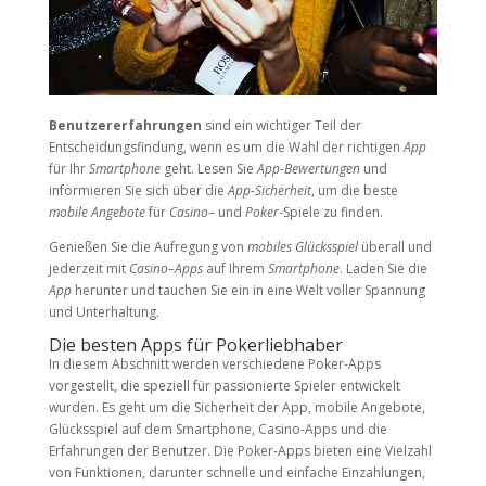
Benutzererfahrungen
sind ein wichtiger Teil der
Entscheidungsfindung, wenn es um die Wahl der richtigen
App
für Ihr
Smartphone
geht. Lesen Sie
App-Bewertungen
und
informieren Sie sich über die
App-Sicherheit
, um die beste
mobile Angebote
für
Casino
– und
Poker
-Spiele zu finden.
Genießen Sie die Aufregung von
mobiles Glücksspiel
überall und
jederzeit mit
Casino
–
Apps
auf Ihrem
Smartphone
. Laden Sie die
App
herunter und tauchen Sie ein in eine Welt voller Spannung
und Unterhaltung.
Die besten Apps für Pokerliebhaber
In diesem Abschnitt werden verschiedene Poker-Apps
vorgestellt, die speziell für passionierte Spieler entwickelt
wurden. Es geht um die Sicherheit der App, mobile Angebote,
Glücksspiel auf dem Smartphone, Casino-Apps und die
Erfahrungen der Benutzer. Die Poker-Apps bieten eine Vielzahl
von Funktionen, darunter schnelle und einfache Einzahlungen,