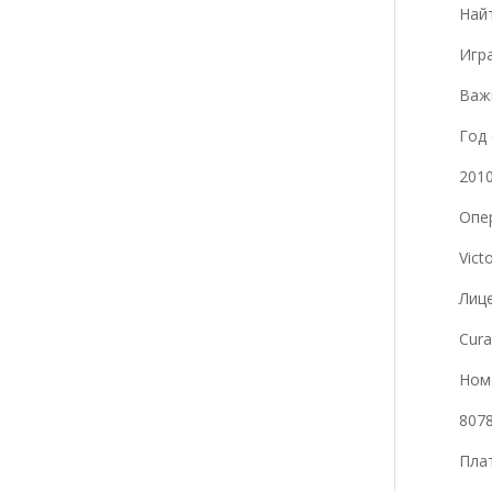
Най
Игра
Важ
Год
2010
Опе
Vict
Лиц
Cur
Ном
8078
Пла