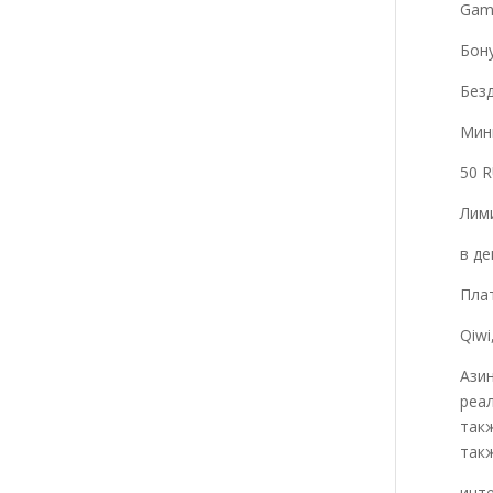
Gam
Бон
Без
Мин
50 R
Лим
в де
Пла
Qiwi
Азин
реа
так
такж
инт