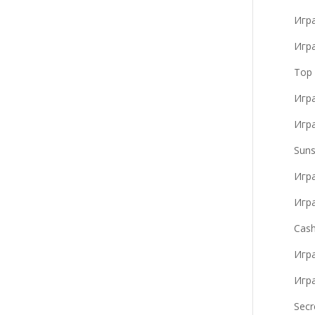
Игр
Игра
Top
Игр
Игра
Suns
Игр
Игра
Cas
Игр
Игра
Secr