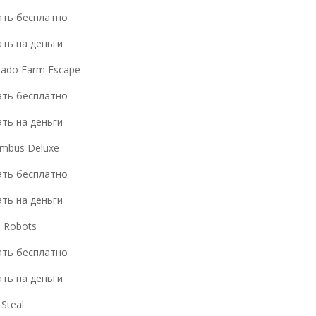
ать бесплатно
ть на деньги
nado Farm Escape
ать бесплатно
ть на деньги
umbus Deluxe
ать бесплатно
ть на деньги
n Robots
ать бесплатно
ть на деньги
 Steal