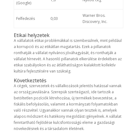
(Google)
Warner Bros.
Felfedezés
0,03
Discovery, Inc.
Etikai helyzetek
A vállalatok etikai problémákkal is szembesülnek, mint például
a korrupció és az etikátlan magatartás. Ezek a pillanatok
ronthatják a vállalat nyilvános jóváhagyását, és ronthatják a
vállalat hírnevét. A hasonló pillanatok elkerülése érdekében az
etikai szabályokon és az átláthatóságon kialakított kollektív
kultúra fejlesztésére van szükség.
Következtetés
A cégek, szervezetek és vállalkozások jelentős hatással vannak
az ország javulására. Szerepük szerteágazó, ide tartozik a
betöltetlen pozíciók létrehozása, új termékek bevezetése, a
fiskális befolyásolás, valamint a kormányzati folyamatokban
való részvétel. Ugyanakkor vannak olyan tesztek is, amelyek
alapos módszert és hatékony megoldást igényelnek. A vállalat
fenntartható fejlődése kulcsfontosságú eleme a gazdasági
növekedésnek és a társadalom életének.