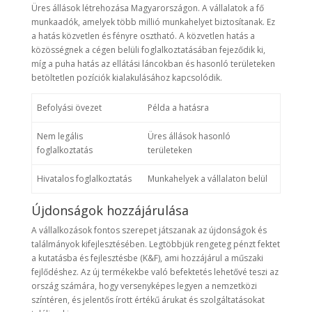
Üres állások létrehozása Magyarországon. A vállalatok a fő
munkaadók, amelyek több millió munkahelyet biztosítanak. Ez
a hatás közvetlen és fényre osztható. A közvetlen hatás a
közösségnek a cégen belüli foglalkoztatásában fejeződik ki,
míg a puha hatás az ellátási láncokban és hasonló területeken
betöltetlen pozíciók kialakulásához kapcsolódik.
Befolyási övezet
Példa a hatásra
Nem legális
Üres állások hasonló
foglalkoztatás
területeken
Hivatalos foglalkoztatás
Munkahelyek a vállalaton belül
Újdonságok hozzájárulása
A vállalkozások fontos szerepet játszanak az újdonságok és
találmányok kifejlesztésében. Legtöbbjük rengeteg pénzt fektet
a kutatásba és fejlesztésbe (K&F), ami hozzájárul a műszaki
fejlődéshez. Az új termékekbe való befektetés lehetővé teszi az
ország számára, hogy versenyképes legyen a nemzetközi
színtéren, és jelentős írott értékű árukat és szolgáltatásokat