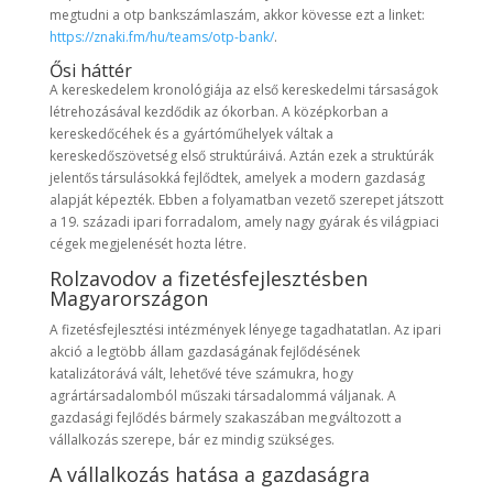
megtudni a otp bankszámlaszám, akkor kövesse ezt a linket:
https://znaki.fm/hu/teams/otp-bank/
.
Ősi háttér
A kereskedelem kronológiája az első kereskedelmi társaságok
létrehozásával kezdődik az ókorban. A középkorban a
kereskedőcéhek és a gyártóműhelyek váltak a
kereskedőszövetség első struktúráivá. Aztán ezek a struktúrák
jelentős társulásokká fejlődtek, amelyek a modern gazdaság
alapját képezték. Ebben a folyamatban vezető szerepet játszott
a 19. századi ipari forradalom, amely nagy gyárak és világpiaci
cégek megjelenését hozta létre.
Rolzavodov a fizetésfejlesztésben
Magyarországon
A fizetésfejlesztési intézmények lényege tagadhatatlan. Az ipari
akció a legtöbb állam gazdaságának fejlődésének
katalizátorává vált, lehetővé téve számukra, hogy
agrártársadalomból műszaki társadalommá váljanak. A
gazdasági fejlődés bármely szakaszában megváltozott a
vállalkozás szerepe, bár ez mindig szükséges.
A vállalkozás hatása a gazdaságra