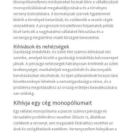
Monopóliumellenes módszereket hoznak létre a vállalkozások
monopolizálásának megakadályozására és a törvényes
verseny biztosítására. A kormányzati szervek figyelemmel
kísérik a törvények betartását, és csökkentik a vezető cégek
visszaéléseit. A progresszív trösztellenes folyamatok példái
közé tartozik a nagyhatalmú vállalatok felosztása és a
versenyjog megsértése miatti bírságok bevezetése.
Kihívások és nehézségek
Gazdasági instabilitás. Az üzleti élet számos kihívással néz
szembe, amelyek között a gazdasági instabilitás kulcsszerepet
játszik. A pénzügyi nehézségek hátrányosan érinthetik az üzleti
tevékenységet, munkahelyek megszűnését és alacsonyabb
beruházásokat okozhatnak. Az ilyen pillanatoknak hosszú távú
következményei lehetnek a nemzetgazdaságra nézve, és a
probléma megoldásához az ország erőteljes beavatkozására
van szükség.
Kihívja egy cég monopóliumait
Egy vállalat monopóliuma a piacon számos pénzügyi és
társadalmi problémához vezethet. Először is, általában
csökkenti a versenyt, ami magasabb felárakhoz vezethet az
áruk és szolgáltatások esetében. Versenyszellem hiányában a