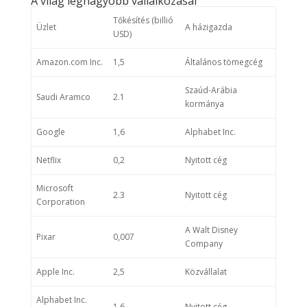
A világ legnagyobb vállalkozásai
Tőkésítés (billió
Üzlet
A házigazda
USD)
Amazon.com Inc.
1,5
Általános tömegcég
Szaúd-Arábia
Saudi Aramco
2.1
kormánya
Google
1,6
Alphabet Inc.
Netflix
0,2
Nyitott cég
Microsoft
2.3
Nyitott cég
Corporation
A Walt Disney
Pixar
0,007
Company
Apple Inc.
2,5
Közvállalat
Alphabet Inc.
1,6
Nyitott cég