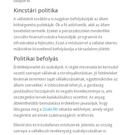
találjon ki.
Kincstári politika
A vállalatok továbbra is nagyban befolyásolják az állam
költségvetési politikáját. Ők a fő adófizetők, akik az állam
bevételeit termelik. Ezeket a pénzeszközöket mindenféle
szociális finanszírozására használják. programok és
infrastruktúra-fejlesztés. Ezzel a módszerrel a vállalat sikeres
működése közvetlenül befolyásolja a társadalom jólétét.
Politikai befolyás
Érdekképviselet és szabályok. A cégek mecenatúrán keresztül
vezető szerepet vállalnak a törvényalkotásban. Jó feltételeket
kívánnak teremteni saját vállalkozásuknak, együttműködve az
állami szervekkel. A lobbizásnak lehet jó, a gazdaság
javulásához hozzájáruló és negatív következménye is, ami
vesztegetési tervek kialakulásához vezethet. Az anyag
áttekinthetőbb bemutatása érdekében javasoljuk, hogy
látogassa meg a
Znaki FM
oktatási webhelyet, amely végső
megértést ad ennek szakmaiságáról. erőforrás.
Ellenőrzési és trösztellenes módszerek. Jelentős az ország
szerepe a vállalkozói tevékenység szabályozásában is.