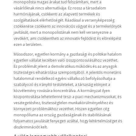
monopolista magas árakat tud felszámítani, mert a
vásárlóknak nincs alternatívája. Ez rossz a társadalom
harmóniájának, csökkenti az alapvető termékek és
szolgáltatások elérhetőségét. Ráadásul a versenyképesség
csökkenése csökkenti az innovációs vágyat és a termékelőnyök
javítását, mert a monopolistának nem kell versenyeznie a
vevőkért, ami csökkentheti az innovatív fejlődést és előrelépést
ezen a területen.
Másodszor, egyetlen kormány a gazdasági és politikai hatalom
egyetlen vállalat kezében való összpontosulásához vezethet.
Ez problémát jelent a demokratikus működés és az anyagok
tisztességes elhatárolása szempontjából. A jelentős monetáris
hatalommal rendelkező egyéni vállalkozó befolyásolhatja a
szabályozó és irányító testületeket, a társaság előnyeit a
közvélemény rovására koncentrálva. A kormányzat ilyen
központosítása lehetetlenné teszi a piaci mechanizmusokat, és
vesztegetéshez, tisztességtelen munkakörülményekhez és
környezeti problémákhoz vezethet. Hiszen egyetlen cég
monopóliuma az ország gazdaságának és stabilitásának
folyamatos javulását fenyegeti azáltal, hogy kétértelműséget és
diszkriminációt kelt.