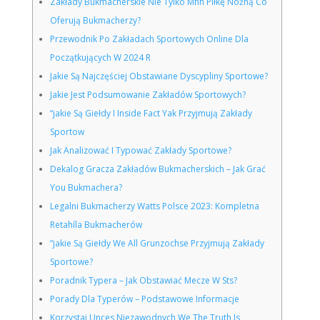
Zakłady Bukmacherskie Nie Tylko Mhh Piłkę Nożną Co
Oferują Bukmacherzy?
Przewodnik Po Zakładach Sportowych Online Dla
Początkujących W 2024 R
Jakie Są Najczęściej Obstawiane Dyscypliny Sportowe?
Jakie Jest Podsumowanie Zakładów Sportowych?
“jakie Są Giełdy I Inside Fact Yak Przyjmują Zakłady
Sportow
Jak Analizować I Typować Zakłady Sportowe?
Dekalog Gracza Zakładów Bukmacherskich – Jak Grać
You Bukmachera?
Legalni Bukmacherzy Watts Polsce 2023: Kompletna
Retahíla Bukmacherów
“jakie Są Giełdy We All Grunzochse Przyjmują Zakłady
Sportowe?
Poradnik Typera – Jak Obstawiać Mecze W Sts?
Porady Dla Typerów – Podstawowe Informacje
Korzystaj Unces Niezawodnych We The Truth Is