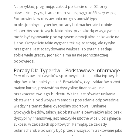
Na przykład, przyjmując zakład po kursie one. 02, przy
niewielkim ryzyku, trader mum szansę wygrać 55 razy więcej.
Podpowiedzi w obstawianiu mogą stanowić typy
profesjonalnych typerów, porady bukmacherskie i opinie
ekspertów sportowych. Natomiast przeszkodą w wygrywaniu,
może być typowanie pod wpływem emocji albo całkowicie na
ślepo. Oczywiście takie wygrane też się zdarzają, ale ryzyko
przegranej jest zdecydowanie większe. To pytanie zadaje
sobie wielu graczy, jednak nie ma na nie jednoznacznej
odpowiedzi.
Porady Dla Typerów – Podstawowe Informacje
Przy obstawianiu wyników sportowych istnieje kilka typowych
błędów, które należy unikać. Pewniaków, czyli zakładów o zbyt
małym kursie, postawić na dyscyplinę finansową i nie
przekraczać swojego budżetu. Ważne jest również unikanie
obstawiania pod wpływem emocji i posiadanie odpowiedniej
wiedzy na temat danej dyscypliny sportowej. Unikanie
typowych błędów, takich jak obstawianie pewniaków albo brak
dyscypliny finansowej, jest niezwykle istotne w celu osiągnięcia
sukcesu w zakładach sportowych. Pamiętaj, że zakłady
bukmacherskie powinny być przede wszystkim traktowane jako