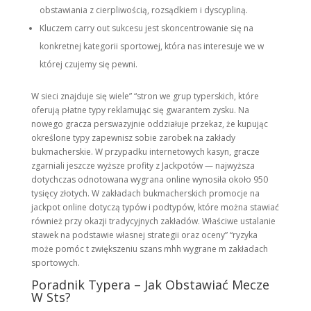
obstawiania z cierpliwością, rozsądkiem i dyscypliną.
Kluczem carry out sukcesu jest skoncentrowanie się na
konkretnej kategorii sportowej, która nas interesuje we w
której czujemy się pewni.
W sieci znajduje się wiele” “stron we grup typerskich, które
oferują płatne typy reklamując się gwarantem zysku. Na
nowego gracza perswazyjnie oddziałuje przekaz, że kupując
określone typy zapewnisz sobie zarobek na zakłady
bukmacherskie. W przypadku internetowych kasyn, gracze
zgarniali jeszcze wyższe profity z Jackpotów — najwyższa
dotychczas odnotowana wygrana online wynosiła około 950
tysięcy złotych. W zakładach bukmacherskich promocje na
jackpot online dotyczą typów i podtypów, które można stawiać
również przy okazji tradycyjnych zakładów. Właściwe ustalanie
stawek na podstawie własnej strategii oraz oceny” “ryzyka
może pomóc t zwiększeniu szans mhh wygrane m zakładach
sportowych.
Poradnik Typera – Jak Obstawiać Mecze
W Sts?