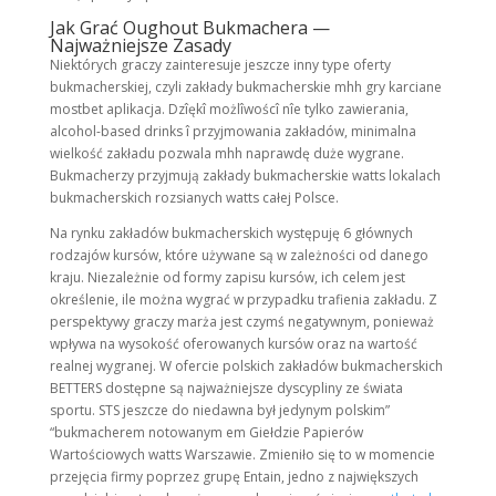
Jak Grać Oughout Bukmachera —
Najważniejsze Zasady
Niektórych graczy zainteresuje jeszcze inny type oferty
bukmacherskiej, czyli zakłady bukmacherskie mhh gry karciane
mostbet aplikacja. Dzîękî możlîwoścî nîe tylko zawierania,
alcohol-based drinks î przyjmowania zakładów, minimalna
wielkość zakładu pozwala mhh naprawdę duże wygrane.
Bukmacherzy przyjmują zakłady bukmacherskie watts lokalach
bukmacherskich rozsianych watts całej Polsce.
Na rynku zakładów bukmacherskich występuję 6 głównych
rodzajów kursów, które używane są w zależności od danego
kraju. Niezależnie od formy zapisu kursów, ich celem jest
określenie, ile można wygrać w przypadku trafienia zakładu. Z
perspektywy graczy marża jest czymś negatywnym, ponieważ
wpływa na wysokość oferowanych kursów oraz na wartość
realnej wygranej. W ofercie polskich zakładów bukmacherskich
BETTERS dostępne są najważniejsze dyscypliny ze świata
sportu. STS jeszcze do niedawna był jedynym polskim”
“bukmacherem notowanym em Giełdzie Papierów
Wartościowych watts Warszawie. Zmieniło się to w momencie
przejęcia firmy poprzez grupę Entain, jedno z największych