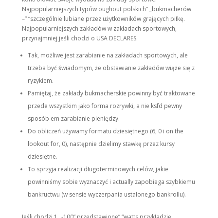
Najpopularniejszych typów oughout polskich” „bukmacherów
–” “szczególnie lubiane przez użytkowników grających piłkę.
Najpopularniejszych zakładów w zakładach sportowych,
przynajmniej jeśli chodzi o USA DECLARES.
Tak, możliwe jest zarabianie na zakładach sportowych, ale
trzeba być świadomym, że obstawianie zakładów wiąże się z
ryzykiem.
Pamiętaj, że zakłady bukmacherskie powinny być traktowane
przede wszystkim jako forma rozrywki, a nie ksfd pewny
sposób em zarabianie pieniędzy.
Do obliczeń używamy formatu dziesiętnego (6, 0 i on the
lookout for, 0), następnie dzielimy stawkę przez kursy
dziesiętne.
To sprzyja realizacji długoterminowych celów, jakie
powinniśmy sobie wyznaczyć i actually zapobiega szybkiemu
bankructwu (w sensie wyczerpania ustalonego bankrollu).
Jeśli chodzi 1 „-100” przedstawione” “watts przykładzie,