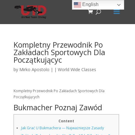
English
Kompletny Przewodnik Po
Zakładach Sportowych Dla
Początkującyc
by
Mirko Apostolo
|
|
World Wide Classes
Kompletny Przewodnik Po Zakładach Sportowych Dla
Początkujących
Bukmacher Poznaj Zawód
Content
Jak Grać U Bukmachera — Najważniejsze Zasady