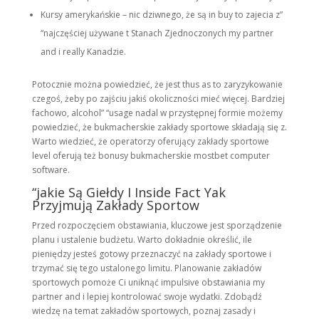
Kursy amerykańskie – nic dziwnego, że są in buy to zajecia z”
“najczęściej używane t Stanach Zjednoczonych my partner
and i really Kanadzie.
Potocznie można powiedzieć, że jest thus as to zaryzykowanie
czegoś, żeby po zajściu jakiś okoliczności mieć więcej. Bardziej
fachowo, alcohol” “usage nadal w przystępnej formie możemy
powiedzieć, że bukmacherskie zakłady sportowe składają się z.
Warto wiedzieć, że operatorzy oferujący zakłady sportowe
level oferują też bonusy bukmacherskie mostbet computer
software.
“jakie Są Giełdy I Inside Fact Yak
Przyjmują Zakłady Sportow
Przed rozpoczęciem obstawiania, kluczowe jest sporządzenie
planu i ustalenie budżetu. Warto dokładnie określić, ile
pieniędzy jesteś gotowy przeznaczyć na zakłady sportowe i
trzymać się tego ustalonego limitu. Planowanie zakładów
sportowych pomoże Ci uniknąć impulsive obstawiania my
partner and i lepiej kontrolować swoje wydatki. Zdobądź
wiedzę na temat zakładów sportowych, poznaj zasady i