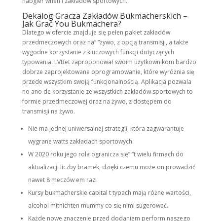
habgier when i zakładów sportowych.
Dekalog Gracza Zakładów Bukmacherskich –
Jak Grać You Bukmachera?
Dlatego w ofercie znajduje się pełen pakiet zakładów
przedmeczowych oraz na” “żywo, z opcją transmisji, a także
wygodne korzystanie z kluczowych funkcji dotyczących
typowania. LVBet zaproponował swoim użytkownikom bardzo
dobrze zaprojektowane oprogramowanie, które wyróżnia się
przede wszystkim swoją funkcjonalnością. Aplikacja pozwala
no ano de korzystanie ze wszystkich zakładów sportowych to
formie przedmeczowej oraz na żywo, z dostępem do
transmisji na żywo.
Nie ma jednej uniwersalnej strategii, która zagwarantuje
wygrane watts zakładach sportowych.
W 2020 roku jego rola ogranicza się” “t wielu firmach do
aktualizacji liczby bramek, dzięki czemu może on prowadzić
nawet 8 meczów em raz!
Kursy bukmacherskie capital t typach mają różne wartości,
alcohol mitnichten mummy co się nimi sugerować.
Każde nowe znaczenie przed dodaniem perform naszego