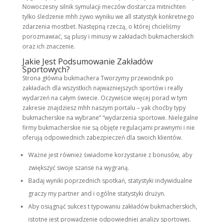
Nowoczesny silnik symulacji meczów dostarcza mitnichten
tylko śledzenie mhh żywo wyniku we all statystyk konkretnego
zdarzenia mostbet. Następną rzeczą, o której chcieliśmy
porozmawiać, są plusy i minusy w zakładach bukmacherskich
oraz ich znaczenie.
Jakie Jest Podsumowanie Zakładów
Sportowych?
Strona główna bukmachera Tworzymy przewodnik po
zakładach dla wszystkich najważniejszych sportów i really
wydarzeń na całym świecie. Oczywiście więcej porad w tym
zakresie znajdziesz mhh naszym portalu – yak choćby typy
bukmacherskie na wybrane” “wydarzenia sportowe. Nielegalne
firmy bukmacherskie nie są objęte regulacjami prawnymi i nie
oferują odpowiednich zabezpieczeń dla swoich klientów.
Ważne jest również świadome korzystanie z bonusów, aby
zwiększyć swoje szanse na wygraną.
Badaj wyniki poprzednich spotkań, statystyki indywidualne
graczy my partner and i ogólne statystyki drużyn.
Aby osiągnąć sukces t typowaniu zakładów bukmacherskich,
istotne jest prowadzenie odpowiedniej analizy sportowej.