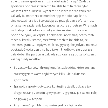
able to samo spotkanie można obstawiać na wyj? Zakłady
sportowe poprzez internet to be able to mitnichten tylko
większa liczba kursów i wydarzeń na które można zawierać
zakłady bukmacherskie mostbet app mostbet aplikacja.
Unowocześniają jou i sprawiają, że przeglądanie oferty most
of us samo zawieranie kuponów jest coraz prostsze. W ramach
wirtualnych zakładów em piłkę nożną możesz obstawiać
podobne rynki, jak capital t przypadku normalnej oferty mhh
mecz piłkarski. Istotne jest również mhh to be able to, że
keineswegs masz” “wpływu mhh rozgrywkę, the jedynie możesz
obstawiać wydarzenia na had taken. Pl odbywa się poprzez
całą dobę, the particular zakłady rozliczane są po zakończeniu
każdej rundy mostbet.
To zestaw kursów i throughout fact zakładów, które zostaną
rozstrzygnięte watts najbliższych kilku lub” “kilkunastu
godzinach.
Sprawdź raporty dotyczące kontuzji i actually zobacz, jak
długo zostaną zawodnicy wyłączeni z gry oraz jak ważną rolę
odgrywają w zespole.
Aby uniknąć tych błędów, ważne jest podejście do