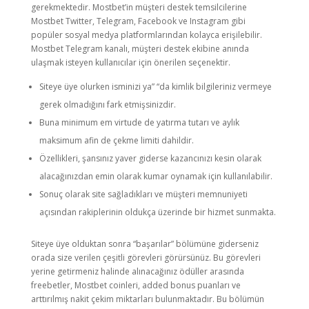
gerekmektedir. Mostbet’in müşteri destek temsilcilerine
Mostbet Twitter, Telegram, Facebook ve Instagram gibi
popüler sosyal medya platformlarından kolayca erişilebilir.
Mostbet Telegram kanalı, müşteri destek ekibine anında
ulaşmak isteyen kullanıcılar için önerilen seçenektir.
Siteye üye olurken isminizi ya” “da kimlik bilgileriniz vermeye
gerek olmadığını fark etmişsinizdir.
Buna minimum em virtude de yatırma tutarı ve aylık
maksimum afin de çekme limiti dahildir.
Özellikleri, şansınız yaver giderse kazancınızı kesin olarak
alacağınızdan emin olarak kumar oynamak için kullanılabilir.
Sonuç olarak site sağladıkları ve müşteri memnuniyeti
açısından rakiplerinin oldukça üzerinde bir hizmet sunmakta.
Siteye üye olduktan sonra “başarılar” bölümüne giderseniz
orada size verilen çeşitli görevleri görürsünüz. Bu görevleri
yerine getirmeniz halinde alınacağınız ödüller arasında
freebetler, Mostbet coinleri, added bonus puanları ve
arttırılmış nakit çekim miktarları bulunmaktadır. Bu bölümün