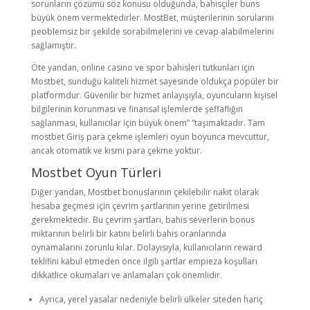
sorunların çözümü söz konusu olduğunda, bahisçiler buns
büyük önem vermektedirler. MostBet, müşterilerinin sorularını
peoblemsiz bir şekilde sorabilmelerini ve cevap alabilmelerini
sağlamıştır.
Öte yandan, online casino ve spor bahisleri tutkunları için
Mostbet, sunduğu kaliteli hizmet sayesinde oldukça popüler bir
platformdur. Güvenilir bir hizmet anlayışıyla, oyuncuların kişisel
bilgilerinin korunması ve finansal işlemlerde şeffaflığın
sağlanması, kullanıcılar için büyük önem” “taşımaktadır. Tam
mostbet Giriş para çekme işlemleri oyun boyunca mevcuttur,
ancak otomatik ve kısmi para çekme yoktur.
Mostbet Oyun Türleri
Diğer yandan, Mostbet bonuslarının çekilebilir nakit olarak
hesaba geçmesi için çevrim şartlarının yerine getirilmesi
gerekmektedir. Bu çevrim şartları, bahis severlerin bonus
miktarının belirli bir katını belirli bahis oranlarında
oynamalarını zorunlu kılar. Dolayısıyla, kullanıcıların reward
teklifini kabul etmeden önce ilgili şartlar empieza koşulları
dikkatlice okumaları ve anlamaları çok önemlidir.
Ayrıca, yerel yasalar nedeniyle belirli ülkeler siteden hariç