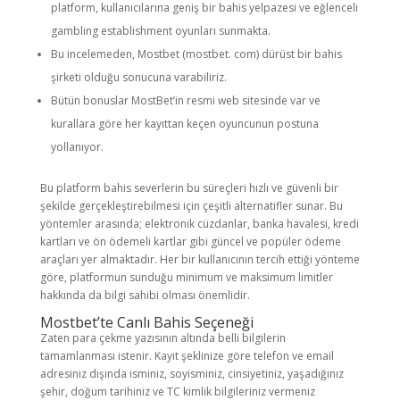
platform, kullanıcılarına geniş bir bahis yelpazesi ve eğlenceli
gambling establishment oyunları sunmakta.
Bu incelemeden, Mostbet (mostbet. com) dürüst bir bahis
şirketi olduğu sonucuna varabiliriz.
Bütün bonuslar MostBet’in resmi web sitesinde var ve
kurallara göre her kayıttan keçen oyuncunun postuna
yollanıyor.
Bu platform bahis severlerin bu süreçleri hızlı ve güvenli bir
şekilde gerçekleştirebilmesi için çeşitli alternatifler sunar. Bu
yöntemler arasında; elektronik cüzdanlar, banka havalesi, kredi
kartları ve ön ödemeli kartlar gibi güncel ve popüler ödeme
araçları yer almaktadır. Her bir kullanıcının tercih ettiği yönteme
göre, platformun sunduğu minimum ve maksimum limitler
hakkında da bilgi sahibi olması önemlidir.
Mostbet’te Canlı Bahis Seçeneği
Zaten para çekme yazısının altında belli bilgilerin
tamamlanması istenir. Kayıt şeklinize göre telefon ve email
adresiniz dışında isminiz, soyisminiz, cinsiyetiniz, yaşadığınız
şehir, doğum tarihiniz ve TC kimlik bilgileriniz vermeniz