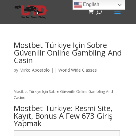
English
Mostbet Türkiye Için Sobre
Güvenilir Online Gambling And
Casin
by
Mirko Apostolo
|
|
World Wide Classes
Mostbet Türkiye Için Sobre Güvenilir Online Gambling And
Casino
Mostbet Türkiye: Resmi Site,
Kayıt, Bonus A Few 673 Giriş
Yapmak