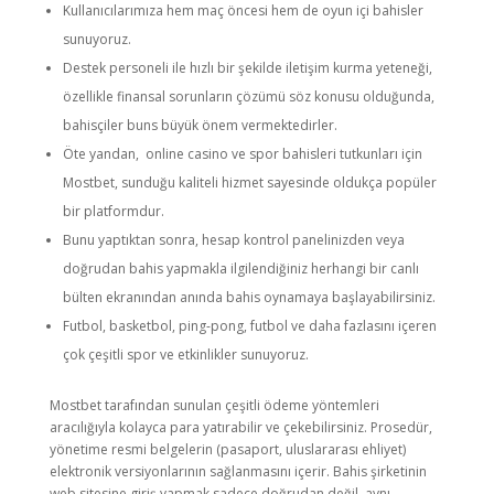
Kullanıcılarımıza hem maç öncesi hem de oyun içi bahisler
sunuyoruz.
Destek personeli ile hızlı bir şekilde iletişim kurma yeteneği,
özellikle finansal sorunların çözümü söz konusu olduğunda,
bahisçiler buns büyük önem vermektedirler.
Öte yandan, online casino ve spor bahisleri tutkunları için
Mostbet, sunduğu kaliteli hizmet sayesinde oldukça popüler
bir platformdur.
Bunu yaptıktan sonra, hesap kontrol panelinizden veya
doğrudan bahis yapmakla ilgilendiğiniz herhangi bir canlı
bülten ekranından anında bahis oynamaya başlayabilirsiniz.
Futbol, basketbol, ping-pong, futbol ve daha fazlasını içeren
çok çeşitli spor ve etkinlikler sunuyoruz.
Mostbet tarafından sunulan çeşitli ödeme yöntemleri
aracılığıyla kolayca para yatırabilir ve çekebilirsiniz. Prosedür,
yönetime resmi belgelerin (pasaport, uluslararası ehliyet)
elektronik versiyonlarının sağlanmasını içerir. Bahis şirketinin
web sitesine giriş yapmak sadece doğrudan değil, aynı