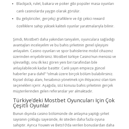
Blackjack, rulet, bakara ve poker gibi popüler masa oyunları
canlı casinolarda yaygın olarak görülür.
Bu geliştiriciler, gerçekçi grafiklere ve ilgi çekici reward
özelliklere sahip yüksek kaliteli oyunlar yaratmalarıyla bilinir.
Şimdi, Mostbet’i daha yakından tanıyalım, oyunculara sağladığı
avantajları inceleyelim ve bu bahis şirketinin genel işleyişini
anlayalım. Casino oyunları ve spor bahislerine mobil cihazınız
üzerinden erişebilirsiniz. Mostbet türkiye Casino’nun menüsü ve
işlevselliği, onu ilk kez gören yeni biri tarafından bile
anlaşılabilecek kadar basittir. Canlı yayın empieza güncel
haberler para dahil” “olmak üzere birçok bölüm bulabilirsiniz.
Kişisel dolap alanı, hesabınızı yönetmek için ihtiyacınız olan tüm
seçenekleri içerir. Aşağıda, söz konusu bahis şirketinin gerçek
müşterilerinden gelen referanslar yer almaktadır.
Türkiye’deki Mostbet Oyuncuları Için Çok
Çeşitli Oyunlar
Bunun dışında casino bölümünde de anlaşma yaptığı şirket
sayısının çokluğu sayesinde, iki siteden daha fazla oyuna
sahiptir. Ayrıca Youwin ve Bets10’da verilen bonuslardan daha