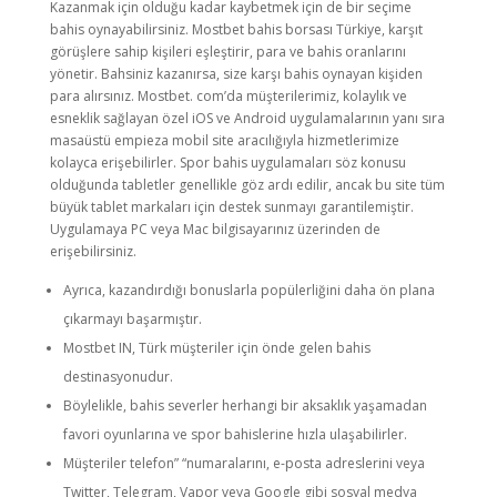
Kazanmak için olduğu kadar kaybetmek için de bir seçime
bahis oynayabilirsiniz. Mostbet bahis borsası Türkiye, karşıt
görüşlere sahip kişileri eşleştirir, para ve bahis oranlarını
yönetir. Bahsiniz kazanırsa, size karşı bahis oynayan kişiden
para alırsınız. Mostbet. com’da müşterilerimiz, kolaylık ve
esneklik sağlayan özel iOS ve Android uygulamalarının yanı sıra
masaüstü empieza mobil site aracılığıyla hizmetlerimize
kolayca erişebilirler. Spor bahis uygulamaları söz konusu
olduğunda tabletler genellikle göz ardı edilir, ancak bu site tüm
büyük tablet markaları için destek sunmayı garantilemiştir.
Uygulamaya PC veya Mac bilgisayarınız üzerinden de
erişebilirsiniz.
Ayrıca, kazandırdığı bonuslarla popülerliğini daha ön plana
çıkarmayı başarmıştır.
Mostbet IN, Türk müşteriler için önde gelen bahis
destinasyonudur.
Böylelikle, bahis severler herhangi bir aksaklık yaşamadan
favori oyunlarına ve spor bahislerine hızla ulaşabilirler.
Müşteriler telefon” “numaralarını, e-posta adreslerini veya
Twitter, Telegram, Vapor veya Google gibi sosyal medya