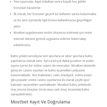
Yeni oyuncular, kayıt olduktan sonra büyük hoş geldin
bonusları kazanırlar.
İlk olarak, her bonusun geçerli bir kullanım süresi bulunmakta
ve bu süre içerisinde ilgili bonus kullanılmazsa geçerliliğini
yitirir.
Mostbet uygulamasını mobil cihazınıza indirmek için resmi
internet sitesine girerek uygulama indirme linkini takip
edebilirsiniz.
Bahis şirketi neredeyse tüm sporlara ve siber sporlara bahis
yapmanıza olanak tanır. Ayrıca birçok dijital position ve poker
oyunu içeren bir online casino da mevcuttur. Mostbet sitesinde
geniş bir casino oyunları ve bahis seçenekleri yelpazesi
bulunmaktadır. Slot makineleri, rulet, blackjack, online poker
gibi popüler online casino oyunlarına ek olarak çeşitli spor
bahisleri seçenekleri sunmaktadır. Mostbet bahis şirketinde
maç öncesi (maçtan önce) veya canlı (maç sırasında) bahis
oynayabilirsiniz.
Mostbet Kayıt Ve Doğrulama