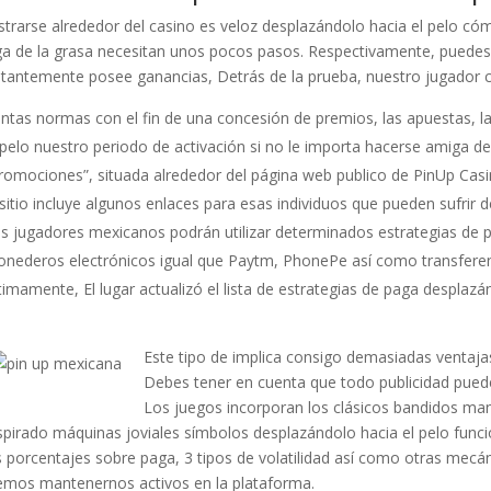
strarse alrededor del casino es veloz desplazándolo hacia el pelo có
a de la grasa necesitan unos pocos pasos. Respectivamente, puedes 
tantemente posee ganancias, Detrás de la prueba, nuestro jugador 
ntas normas con el fin de una concesión de premios, las apuestas, l
 pelo nuestro periodo de activación si no le importa hacerse amiga de
romociones”, situada alrededor del página web publico de PinUp Casi
 sitio incluye algunos enlaces para esas individuos que pueden sufrir d
s jugadores mexicanos podrán utilizar determinados estrategias de p
nederos electrónicos igual que Paytm, PhonePe así­ como transferen
timamente, El lugar actualizó el lista de estrategias de paga desplazán
Este tipo de implica consigo demasiadas ventaja
Debes tener en cuenta que todo publicidad pued
Los juegos incorporan los clásicos bandidos ma
spirado máquinas joviales símbolos desplazándolo hacia el pelo funci
s porcentajes sobre paga, 3 tipos de volatilidad así­ como otras mecán
mos mantenernos activos en la plataforma.