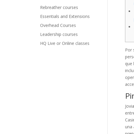
Rebreather courses
Essentials and Extensions
Overhead Courses
Leadership courses
HQ Live or Online classes
Por 
pers
que 
incl
oper
acce
Pi
Jovi
entr
Casi
una 
prep