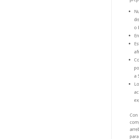
Nu
di
o 
En
Es
af
Co
po
a 
Lo
ac
ex
Con 
comp
arre
para