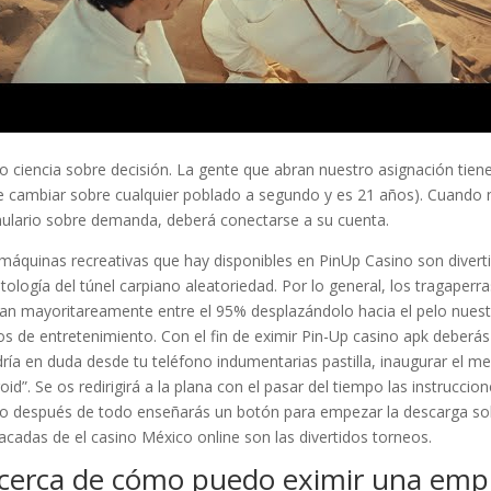
 ciencia sobre decisión. La gente que abran nuestro asignación tiene
e cambiar sobre cualquier poblado a segundo y es 21 años). Cuando n
ulario sobre demanda, deberá conectarse a su cuenta.
máquinas recreativas que hay disponibles en PinUp Casino son divertid
atologí­a del túnel carpiano aleatoriedad. Por lo general, los tragape
lan mayoritareamente entre el 95% desplazándolo hacia el pelo nue
los de entretenimiento. Con el fin de eximir Pin-Up casino apk deberás
rí­a en duda desde tu teléfono indumentarias pastilla, inaugurar el me
oid”. Se os redirigirá a la plana con el pasar del tiempo las instruccio
 después de todo enseñarás un botón para empezar la descarga sob
acadas de el casino México online son las divertidos torneos.
cerca de cómo puedo eximir una emp