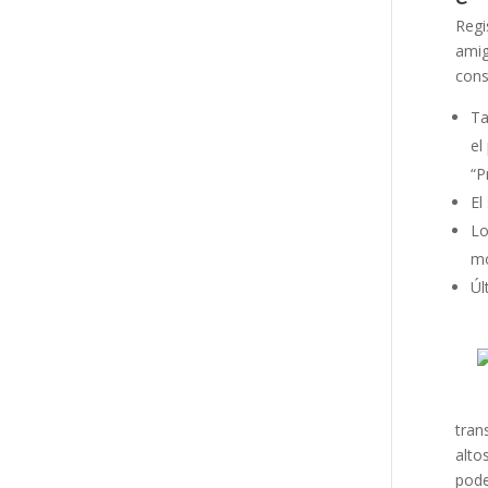
Regi
amig
cons
Ta
el
“P
El
Lo
mo
Úl
tran
alto
pode