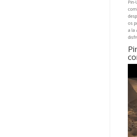
Pin-
comb
desp
os p
a la
disf
Pi
co