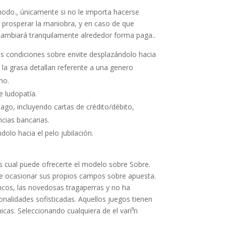
modo., únicamente si no le importa hacerse
prosperar la maniobra, y en caso de que
cambiará tranquilamente alrededor forma paga..
as condiciones sobre envite desplazándolo hacia
 la grasa detallan referente a una genero
no.
e ludopatía.
ago, incluyendo cartas de crédito/débito,
cias bancarias.
dolo hacia el pelo jubilación.
s cual puede ofrecerte el modelo sobre Sobre.
e ocasionar sus propios campos sobre apuesta.
ncos, las novedosas tragaperras y no ha
onalidades sofisticadas. Aquellos juegos tienen
icas. Seleccionando cualquiera de el varí³n