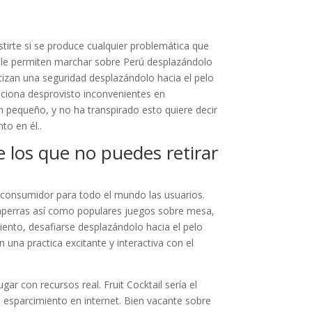
stirte si se produce cualquier problemática que
e le permiten marchar sobre Perú desplazándolo
ntizan una seguridad desplazándolo hacia el pelo
luciona desprovisto inconvenientes en
 pequeño, y no ha transpirado esto quiere decir
to en él..
 los que no puedes retirar
l consumidor para todo el mundo las usuarios.
aperras así­ como populares juegos sobre mesa,
iento, desafiarse desplazándolo hacia el pelo
n una practica excitante y interactiva con el
r con recursos real. Fruit Cocktail serí­a el
 esparcimiento en internet. Bien vacante sobre