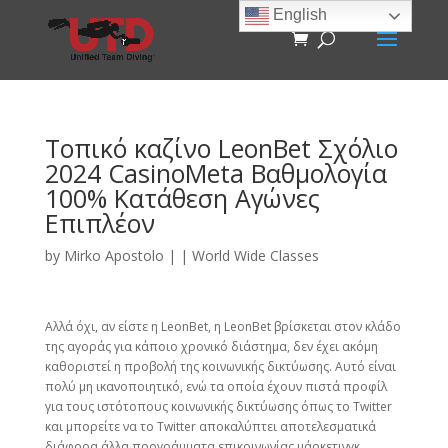
English
Τοπικό καζίνο LeonBet Σχόλιο
2024 CasinoMeta Βαθμολογία
100% Κατάθεση Αγώνες
Επιπλέον
by
Mirko Apostolo
|
|
World Wide Classes
Αλλά όχι, αν είστε η LeonBet, η LeonBet βρίσκεται στον κλάδο
της αγοράς για κάποιο χρονικό διάστημα, δεν έχει ακόμη
καθοριστεί η προβολή της κοινωνικής δικτύωσης. Αυτό είναι
πολύ μη ικανοποιητικό, ενώ τα οποία έχουν πιστά προφίλ
για τους ιστότοπους κοινωνικής δικτύωσης όπως το Twitter
και μπορείτε να το Twitter αποκαλύπτει αποτελεσματικά
διάφορα άλλα προγράμματα επικοινωνίας μάρκετινγκ.