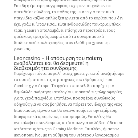
Επειδή η έμπειρη συγγραφέας τυχερών παιχνιδιών σε
απευθείας σύνδεση, το πάθος της Lauren για τα τοπικά
παιχνίδια καζίνο απλώς ξεπερνιέται από το κορίτσι που δεν
έχει γράψει. Όταν είσαι, είναι ενθουσιώδης παίκτρια μπλακ
τζακ, η Lauren απολαμβάνει επίσης να περιστρέφει τους
φρέσκους τροχούς μακριά από τα συναρπαστικά
διαδικτυακά κουλοχέρηδες στον ελεύθερο χρόνο της
γυναίκας.
Leoncasino – Η απόσυρση του παίκτη
αναβάλλεται και θα δεσμευτεί η
διαθεσιμότητα συνδρομής.
Παρέχουμε πάντα ασφαλή στοιχήματα, γι’ αυτό αναζητήσαμε
τα συστήματα και τις στρατηγικές του ιδρύματος Leon
Gambling για άτομα. Το φρέσκο ​​υποσέλιδο παρέχει μια
θεμελιώδη ανάρτηση ιστολογίου με σκοπό τις πληροφορίες
για τυχερά παιχνίδια. Επιπλέον, προσφέρει συνολικούς
οδηγούς για να σας βοηθήσει να πάρετε τον έλεγχο της νέας
διαδικασίας τζόγου και θα ενεργοποιήσετε την εξαίρεση,
διαφορετικά ορισμένους περιορισμούς. Επιπλέον, θα
ανακαλύψετε συνδέσμους ιστότοπων για να λάβετε άδεια σε
ιστότοπους όπως το Gaming Medicine. Επιπλέον, ήμασταν
ικανοποιημένοι με τη ρύθμιση του νεότερου λογαριασμού