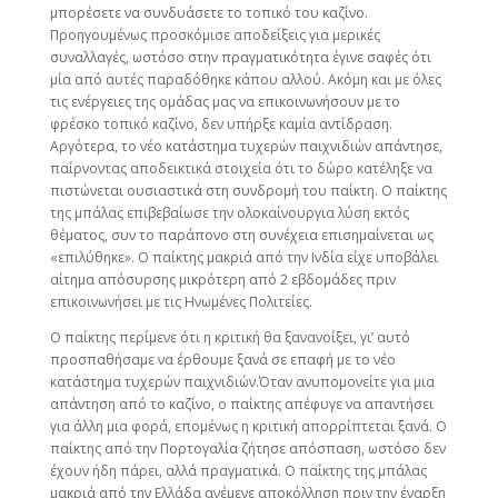
μπορέσετε να συνδυάσετε το τοπικό του καζίνο.
Προηγουμένως προσκόμισε αποδείξεις για μερικές
συναλλαγές, ωστόσο στην πραγματικότητα έγινε σαφές ότι
μία από αυτές παραδόθηκε κάπου αλλού. Ακόμη και με όλες
τις ενέργειες της ομάδας μας να επικοινωνήσουν με το
φρέσκο ​​τοπικό καζίνο, δεν υπήρξε καμία αντίδραση.
Αργότερα, το νέο κατάστημα τυχερών παιχνιδιών απάντησε,
παίρνοντας αποδεικτικά στοιχεία ότι το δώρο κατέληξε να
πιστώνεται ουσιαστικά στη συνδρομή του παίκτη. Ο παίκτης
της μπάλας επιβεβαίωσε την ολοκαίνουργια λύση εκτός
θέματος, συν το παράπονο στη συνέχεια επισημαίνεται ως
«επιλύθηκε». Ο παίκτης μακριά από την Ινδία είχε υποβάλει
αίτημα απόσυρσης μικρότερη από 2 εβδομάδες πριν
επικοινωνήσει με τις Ηνωμένες Πολιτείες.
Ο παίκτης περίμενε ότι η κριτική θα ξανανοίξει, γι’ αυτό
προσπαθήσαμε να έρθουμε ξανά σε επαφή με το νέο
κατάστημα τυχερών παιχνιδιών.Όταν ανυπομονείτε για μια
απάντηση από το καζίνο, ο παίκτης απέφυγε να απαντήσει
για άλλη μια φορά, επομένως η κριτική απορρίπτεται ξανά. Ο
παίκτης από την Πορτογαλία ζήτησε απόσπαση, ωστόσο δεν
έχουν ήδη πάρει, αλλά πραγματικά. Ο παίκτης της μπάλας
μακριά από την Ελλάδα ανέμενε αποκόλληση πριν την έναρξη