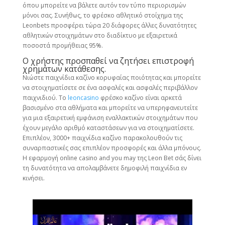
όπου μπορείτε να βάλετε αυτόν τον τύπο περιορισμών
μόνοι σας. Συνήθως, το φρέσκο ​​αθλητικό στοίχημα της
Leonbets προσφέρει τώρα 20 διάφορες άλλες δυνατότητες
αθλητικών στοιχημάτων στο διαδίκτυο με εξαιρετικά
ποσοστά προμήθειας 95%.
Ο χρήστης προσπαθεί να ζητήσει επιστροφή
χρημάτων κατάθεσης.
Νιώστε παιχνίδια καζίνο κορυφαίας ποιότητας και μπορείτε
να στοιχηματίσετε σε ένα ασφαλές και ασφαλές περιβάλλον
παιχνιδιού. Το
leoncasino
φρέσκο ​​καζίνο είναι αρκετά
βασισμένο στα αθλήματα και μπορείτε να υπερηφανευτείτε
για μια εξαιρετική εμφάνιση εναλλακτικών στοιχημάτων που
έχουν μεγάλο αριθμό καταστάσεων για να στοιχηματίσετε.
Επιπλέον, 3000+ παιχνίδια καζίνο παρακολουθούν τις
συναρπαστικές σας επιπλέον προσφορές και άλλα μπόνους.
Η εφαρμογή online casino and you may της Leon Bet σάς δίνει
τη δυνατότητα να απολαμβάνετε δημοφιλή παιχνίδια εν
κινήσει.