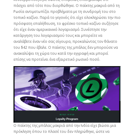
πάσχει από τότε που διορθώθηκε. Ο παίκτης μακριά από τη
Ρωσία αντιμετωπίζει προβλήματα με τη συνδρομή του στο
τοπικό καζίνο. Παρά το γεγονός ότι είχε ολοκληρώσει την πιο
πρόσφατη επαλήθευση, το φρέσκο ​​τοπικό καζίνο συζήτησε
ότι είχε έναν αμερικανικό λογαριασμό. Συνέστησε την
κατάργηση του λογαριασμού τους και μπορείτε να
αναλάβετε έναν νέο σας σίγουρα, προκαλώντας τον θάνατο
του $42 που έβαλε. Ο παίκτης της μπάλας δεν μπορούσε να
ανακαλύψει τη χώρα του κατά την εγγραφή και μπορεί
επίσης να προτείνει ένα εξαιρετικό ρωσικό ποσό.
Ο παίκτης της μπάλας μακριά από την Ινδία είχε βιώσει μια
πρόκληση όπου το πλασέ του δεν πληρώθηκε, ώστε να