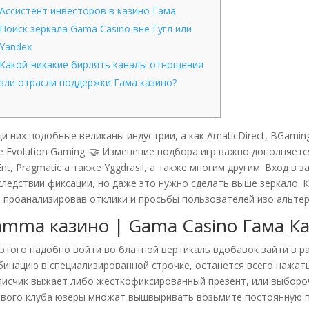
Ассистент инвесторов в казино Гама
Поиск зеркала Gama Casino вне Гугл или
Yandex
Какой-никакие бирлять каналы отнощения
зли отрасли поддержки Гама казино?
и них подобные великаны индустрии, а как AmaticDirect, BGaming, 
е Evolution Gaming. 🤝 Изменение подбора игр важно дополняет
nt, Pragmatic а также Yggdrasil, а также многим другим. Вход в
следствии фиксации, но даже это нужно сделать выше зеркало.
К
, проанализировав отклики и просьбы пользователей изо альте
mma казино | Gama Casino Гама К
 этого надобно войти во блатной вертикаль вдобавок зайти в р
бинацию в специализированной строчке, останется всего нажать
писчик выжает либо жесткофиксированный презент, или выбороч
ового клуба юзеры множат вышвыривать возьмите постоянную п