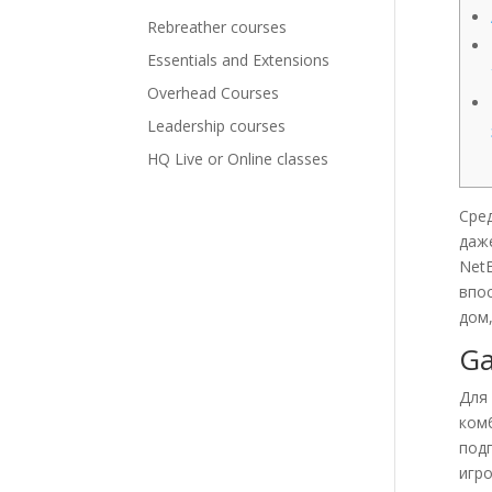
Rebreather courses
Essentials and Extensions
Overhead Courses
Leadership courses
HQ Live or Online classes
Сред
даж
NetE
впо
дом
Ga
Для
ком
под
игр