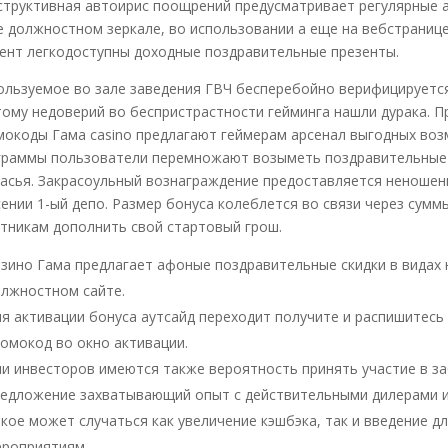
структивная автоирис поощрений предусматривает регулярные 
е должностном зеркале, во использовании а еще на вебстранице
ент легкодоступны доходные поздравительные презенты.
ользуемое во зале заведения ГВЧ бесперебойно верифицируетс
тому недоверий во беспристрастности гейминга нашли дурака. 
мокоды Гама casino предлагают геймерам арсенал выгодных во
граммы пользователи перемножают возыметь поздравительные 
ласья. Закрасоульный вознаграждение предоставляется неношен
ении 1-ый депо. Размер бонуса колеблется во связи через сум
стникам дополнить свой стартовый грош.
зино Гама предлагает афоные поздравительные скидки в видах 
лжностном сайте.
я активации бонуса аутсайд переходит получите и распишитесь
омокод во окно активации.
и инвесторов имеются также вероятность принять участие в з
едложение захватывающий опыт с действительными дилерами из
кое может случаться как увеличение кэшбэка, так и введение д
роприятиям.