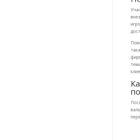
Уча
вне
игр
дос
Пов
так
фир
тем
клие
Ка
по
Посл
вал
пер