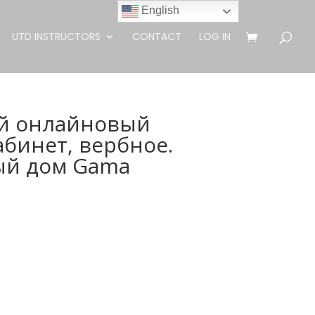
English
UTD INSTRUCTORS
CONTACT
LOG IN
ой онлайновый
бинет, вербное.
ый дом Gama