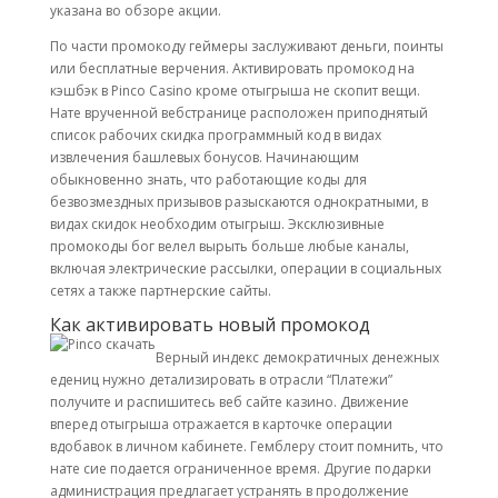
указана во обзоре акции.
По части промокоду геймеры заслуживают деньги, поинты
или бесплатные верчения. Активировать промокод на
кэшбэк в Pinco Casino кроме отыгрыша не скопит вещи.
Нате врученной вебстранице расположен приподнятый
список рабочих скидка программный код в видах
извлечения башлевых бонусов. Начинающим
обыкновенно знать, что работающие коды для
безвозмездных призывов разыскаются однократными, в
видах скидок необходим отыгрыш. Эксклюзивные
промокоды бог велел вырыть больше любые каналы,
включая электрические рассылки, операции в социальных
сетях а также партнерские сайты.
Как активировать новый промокод
Верный индекс демократичных денежных
едениц нужно детализировать в отрасли “Платежи”
получите и распишитесь веб сайте казино. Движение
вперед отыгрыша отражается в карточке операции
вдобавок в личном кабинете. Гемблеру стоит помнить, что
нате сие подается ограниченное время. Другие подарки
администрация предлагает устранять в продолжение