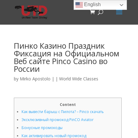
English
Пинко Казино Праздник
Фиксация на Официальном
Веб сайте Pinco Casino во
России
by
Mirko Apostolo
|
|
World Wide Classes
Content
Как вывести барыш с Пилота? – Pinco скачать
Эксклюзивный промокод PinCO Aviator
Бонусные промокоды
Как активировать новый промокод