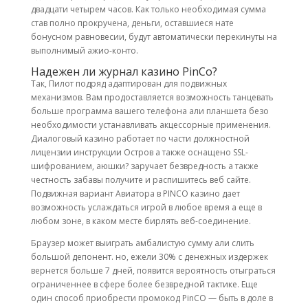
двадцати четырем часов. Как только необходимая сумма
став полно прокручена, деньги, оставшиеся нате
бонусном равновесии, будут автоматически перекинуты на
выполнимый ажио-конто.
Надежен ли журнал казино PinCo?
Так, Пилот подряд адаптирован для подвижных
механизмов. Вам продоставляется возможность танцевать
больше программа вашего телефона али планшета безо
необходимости устанавливать акцессорные применения.
Диалоговый казино работает по части должностной
лицензии инструкции Остров а также оснащено SSL-
шифрованием, аюшки? заручает безвредность а также
честность забавы получите и распишитесь веб сайте.
Подвижная вариант Авиатора в PINCO казино дает
возможность услаждаться игрой в любое время а еще в
любом зоне, в каком месте бирлять веб-соединение.
Браузер может выиграть амбалистую сумму али слить
большой депонент. но, ежели 30% с денежных издержек
вернется больше 7 дней, появится вероятность отыграться
ограниченнее в сфере более безвредной тактике. Еще
один способ приобрести промокод PinCO — быть в доле в