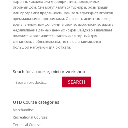
нарочных акциях али мероприятиях, проводимых
игорный дом. Сие могут являться турниры, розыгрыши
или програмки преданности, кои вознаграждают игроков
премиальными програмками. Оставаясь активным а еще
вовлеченным, вам дополните свои возможности возьмите
надавливание данных ценных кодов. Вейджер взваливает
получите и распишитесь заказчика игорный дом
финансовые обязательства, но не останавливается
большой нагрузкой для бютжета.
Seach for a course, mini or workshop
Search
SEARCH
for:
UTD Course categories
Merchandise
Recreational Courses
Technical Courses