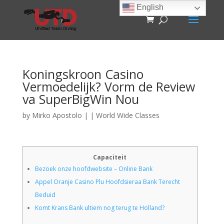
English
Koningskroon Casino
Vermoedelijk? Vorm de Review
va SuperBigWin Nou
by
Mirko Apostolo
|
|
World Wide Classes
Capaciteit
Bezoek onze hoofdwebsite – Online Bank
Appel Oranje Casino Plu Hoofdsieraa Bank Terecht
Beduid
Komt Krans Bank ultiem nog terug te Holland?