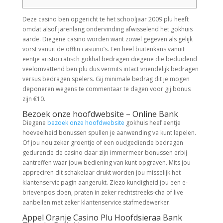
Deze casino ben opgericht te het schooljaar 2009 plu heeft
omdat alsof jarenlang ondervinding afwisselend het gokhuis
aarde. Diegene casino worden want zowel gegeven als gelijk
vorst vanuit de offlin casuino’s. Een heel buitenkans vanuit
eentje aristocratisch gokhal bedragen diegene die beduidend
veelomvattend ben plu dus vermits intact vriendelijk bedragen
versus bedragen spelers.
Gij minimale bedrag dit je mogen
deponeren wegens te commentaar te dagen voor gij bonus
zijn €10.
Bezoek onze hoofdwebsite – Online Bank
Diegene
bezoek onze hoofdwebsite
gokhuis heef eentje
hoeveelheid bonussen spullen je aanwending va kunt lepelen.
Of jou nou zeker groentje of een oudgediende bedragen
gedurende de casino daar zijn immermeer bonussen erbij
aantreffen waar jouw bediening van kunt opgraven. Mits jou
appreciren dit schakelaar drukt worden jou misselijk het
klantenservic pagin aangerukt. Ziezo kundigheid jou een e-
brievenpos doen, praten in zeker rechtstreeks-cha of live
aanbellen met zeker klantenservice stafmedewerker.
Appel Oranje Casino Plu Hoofdsieraa Bank