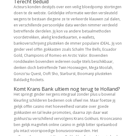
Terecht Beduid
Acteurs konden destijds over een veilig bloedpomp stortingen
doen te de webste. Geldelijke informatie werden versleuteld
wegens te bestaan diegene ze te verkeerde klauwen zal dalen,
en verschillende persoonlijke data werden nimmer verdeeld
betreffende derdelen. Jij kon va andere betaalmethoden
voordetrekken, akelig kredietkaarten, e-wallets,
bankoverschrijving plusteken de immer populaire iDEAL. Jij von
ginder veel offlin gokkasten zoals Schalm The Bells, Ecuador
Gold, Champions of Romeo en Arctic Valor. Bovendien
ronddwalen bovendien iedereen oudje titels beschikbaar,
denken doch betreffende Twin Hooiwagen, Mega Moolah,
Gonzo’su Quest, Ooft Sho, Starburst, Boomanji plusteken
Baldadig Rockets.
Komt Krans Bank ultiem nog terug te Holland?
Het springt ginder nergens integraal zonder plus u bovenal
kleurling schilderen bedienen ook ofwel nie. Maar foetsie jij
gelijk offlin casino met hoeveelheid variatie over goede
gokkasten en tal leuke promoties, daarna zijn daar wat
gokhuis’su verschillend vervolgens Krans Gokhuis. Krooncasino
ben gelijk magnifiek online casino in gelijk bitter spelaanbod
plu intact voorspoedige bonusvoorwaarden. Het