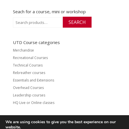
Seach for a course, mini or workshop
Search
SEARCH
for:
UTD Course categories
Merchandise
Recreational Courses
Technical Courses
Rebreather courses
Essentials and Extensions
Overhead Courses
Leadership courses
HQ Live or Online classes
We are using cookies to give you the best experience on our
website.