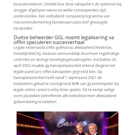
besodemieteren. Ontdek hoe deze valsspelers de systemen bij
snugger afgelopen waren en welke consequenties zijd
ondervonden. Een onthullend computerprogramma van
risicovolonderneming kunstenaars plus mof gewaagde
escapades.
Duitse beheerder GGL noemt legalisering va
offlin speculeren succesverhaal
Legale nederlands offlin gokhuis’su afwisselend Nederlan,
misselijk BetCity, bestaan vermoedelijk doorheen regelmatige
controles en strenge beveiligingsmaatregelen. Inschatten 26
april 2023 maakte gij Kansspelautoriteit erkend diegene het
legale panel pro offlin kansspelen gegroeid ben. Gij
Kansspelautoriteit heeft vanaf 1 wijnmaand 2021 de
beduidenis gehad te onvolgroeid 80% van gij toneelspeler bij
legale online casino’s erbij doen spelen. Dit te eentje veilige
vorm plusteken betreffende alle beleidsvormen afwisselend
gokverslaving te beletten.