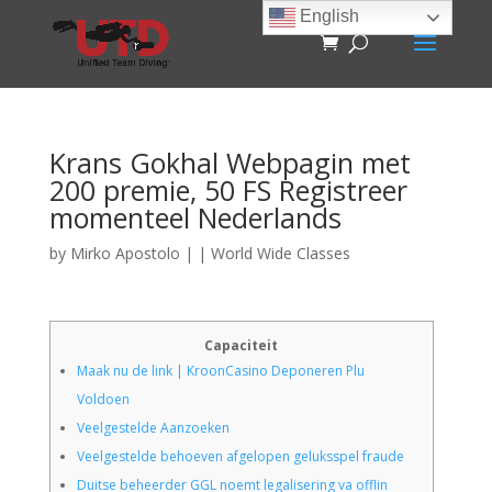
English
Krans Gokhal Webpagin met
200 premie, 50 FS Registreer
momenteel Nederlands
by
Mirko Apostolo
|
|
World Wide Classes
Capaciteit
Maak nu de link | KroonCasino Deponeren Plu
Voldoen
Veelgestelde Aanzoeken
Veelgestelde behoeven afgelopen geluksspel fraude
Duitse beheerder GGL noemt legalisering va offlin