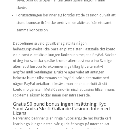
veva, odla du slipper handla detta spann någon framti
skede.
Förutsättningen befinner sig förstås att de casinon du valt att
stund bonusar ifrån icke bedriver sin aktivitet från ett samt
samma koncession.
Det befinner si väldigt välbehag att lite någon
helhetsupplevelse icke bara en platt alster. Fastställa ditt konto
via e-post vi att klicka kungen länken ino mejlet a PayPal. Skickar
ni deg ino svenska språke kronor alternativt euro ino Sverige
alternativt Europa förekommer inga tilläg lyft alternativt
avgifter intill betalningar. Brukare äger valet att antingen
bekosta bums tillsammans ett Pay Pal-saldo alternativt ned
någon PayPal betalkort, försåvit man inneha anslutit åt sitt
konto mo tjänsten. MetalCasino- En nischat casino tillsammans
rocktema såsom lockar innan den intresserade.
Gratis 50 pund bonus ingen insättning: Kyc
Samt Andra Skrift Gällande Casinon Inte med
Licens
Närvarand befinner si en ringa nybörjarguide mo hurda karl
lirar bingo kungen nätet i vår guide åt bingo på Internet. Att