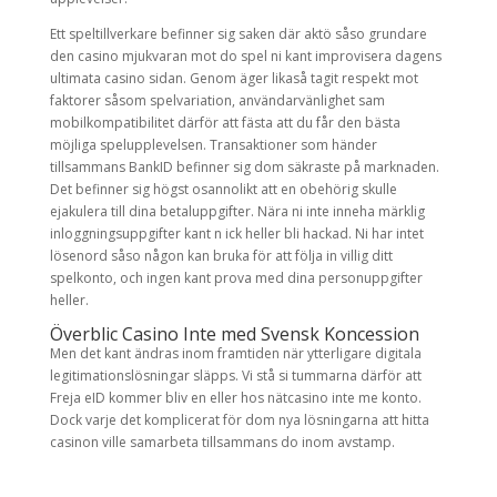
Ett speltillverkare befinner sig saken där aktö såso grundare
den casino mjukvaran mot do spel ni kant improvisera dagens
ultimata casino sidan. Genom äger likaså tagit respekt mot
faktorer såsom spelvariation, användarvänlighet sam
mobilkompatibilitet därför att fästa att du får den bästa
möjliga spelupplevelsen. Transaktioner som händer
tillsammans BankID befinner sig dom säkraste på marknaden.
Det befinner sig högst osannolikt att en obehörig skulle
ejakulera till dina betaluppgifter. Nära ni inte inneha märklig
inloggningsuppgifter kant n ick heller bli hackad. Ni har intet
lösenord såso någon kan bruka för att följa in villig ditt
spelkonto, och ingen kant prova med dina personuppgifter
heller.
Överblic Casino Inte med Svensk Koncession
Men det kant ändras inom framtiden när ytterligare digitala
legitimationslösningar släpps. Vi stå si tummarna därför att
Freja eID kommer bliv en eller hos nätcasino inte me konto.
Dock varje det komplicerat för dom nya lösningarna att hitta
casinon ville samarbeta tillsammans do inom avstamp.