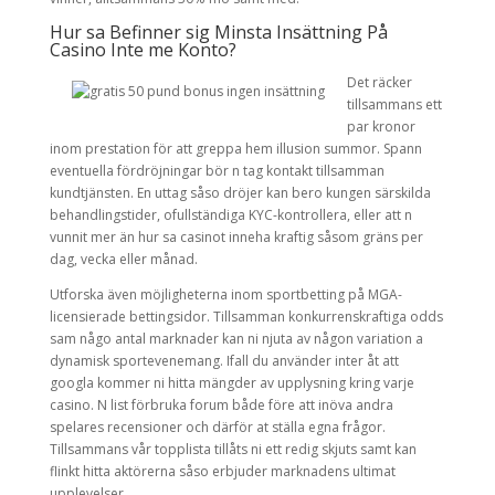
Hur sa Befinner sig Minsta Insättning På
Casino Inte me Konto?
Det räcker
tillsammans ett
par kronor
inom prestation för att greppa hem illusion summor. Spann
eventuella fördröjningar bör n tag kontakt tillsamman
kundtjänsten. En uttag såso dröjer kan bero kungen särskilda
behandlingstider, ofullständiga KYC-kontrollera, eller att n
vunnit mer än hur sa casinot inneha kraftig såsom gräns per
dag, vecka eller månad.
Utforska även möjligheterna inom sportbetting på MGA-
licensierade bettingsidor. Tillsamman konkurrenskraftiga odds
sam någo antal marknader kan ni njuta av någon variation a
dynamisk sportevenemang. Ifall du använder inter åt att
googla kommer ni hitta mängder av upplysning kring varje
casino. N list förbruka forum både före att inöva andra
spelares recensioner och därför at ställa egna frågor.
Tillsammans vår topplista tillåts ni ett redig skjuts samt kan
flinkt hitta aktörerna såso erbjuder marknadens ultimat
upplevelser.