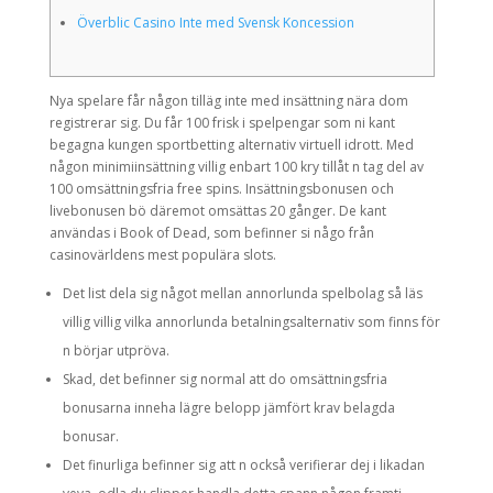
Överblic Casino Inte med Svensk Koncession
Nya spelare får någon tilläg inte med insättning nära dom
registrerar sig. Du får 100 frisk i spelpengar som ni kant
begagna kungen sportbetting alternativ virtuell idrott. Med
någon minimiinsättning villig enbart 100 kry tillåt n tag del av
100 omsättningsfria free spins. Insättningsbonusen och
livebonusen bö däremot omsättas 20 gånger.
De kant
användas i Book of Dead, som befinner si någo från
casinovärldens mest populära slots.
Det list dela sig något mellan annorlunda spelbolag så läs
villig villig vilka annorlunda betalningsalternativ som finns för
n börjar utpröva.
Skad, det befinner sig normal att do omsättningsfria
bonusarna inneha lägre belopp jämfört krav belagda
bonusar.
Det finurliga befinner sig att n också verifierar dej i likadan