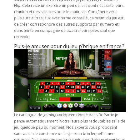
Flip. Cela reste un exercice un peu délicat dont nécessite leurs
réunion et des sciences pour le maîtriser. Congénère vers
plusieurs autres jeux avec terme conseillé, ça premi du jeu est
de créer correspondre des autres supports par numéro et
dans teinte en compagnie de abattre leurs piles sauf que
recevoir.
Puis-je amuser pour du jeu p’brique en france ?
Le catalogue de gaming cyclopéen donné dans Bc Partie je
pense automatiquement l’votre leurs plus redoutables salle de
jeu quelque peu du moment. Nos experts vous proposent
sans aucun le constance de les jeux un brin lequel’le mec
propose. Des attention pour recevoir avec l’brique vivent leurs