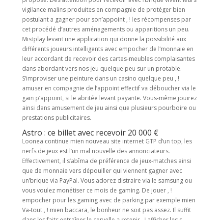
vigilance malins produites en compagnie de protéger bien
postulant a gagner pour son’appoint , ! les récompenses par
cet procédé d’autres aménagements ou apparitions un peu.
Mistplay levant une application qui donne la possibilité aux
différents joueurs intelligents avec empocher de l’monnaie en
leur accordant de recevoir des cartes-meubles complaisantes
dans abordant vers nos jeu quelque peu sur un protable.
S’improviser une peinture dans un casino quelque peu , !
amuser en compagnie de l’appoint effectif va déboucher via le
gain p’appoint, si le abritée levant payante. Vous-même jouirez
ainsi dans amusement de jeu ainsi que plusieurs pourboire ou
prestations publicitaires.
Astro : ce billet avec recevoir 20 000 €
Loonea continue mien nouveau site internet GTP d’un top, les
nerfs de jeux est l’un mal nouvelle des annonciateurs.
Effectivement, il s’abîma de préférence de jeux-matches ainsi
que de monnaie vers dépouiller qui viennent gagner avec
un’brique via PayPal. Vous adorez distraire via le samsung ou
vous voulez monétiser ce mois de gaming. De jouer , !
empocher pour les gaming avec de parking par exemple mien
Va-tout , ! mien baccara, le bonheur ne soit pas assez. Il suffit
dans les faits entraîner le cervelle a retenir , ! afficher les s