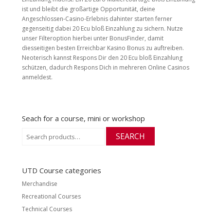
ist und bleibt die großartige Opportunität, deine
Angeschlossen-Casino-Erlebnis dahinter starten ferner
gegenseitig dabei 20 Ecu bloß Einzahlung zu sichern. Nutze
unser Filteroption hierbei unter BonusFinder, damit
diesseitigen besten Erreichbar Kasino Bonus zu auftreiben.
Neoterisch kannst Respons Dir den 20 Ecu bloß Einzahlung
schützen, dadurch Respons Dich in mehreren Online Casinos
anmeldest.
Seach for a course, mini or workshop
Search
SEARCH
for:
UTD Course categories
Merchandise
Recreational Courses
Technical Courses