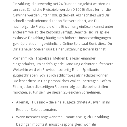
Einzahlung, die inwendig bei 24 Stunden eingelöst werden zu
tun sein. Sämtliche Freispiele werden 0,10€ Einfluss ferner die
Gewinne werden unter 100€ gedeckelt. Als nächstes wird Dir
schnell amplitudenmodulation Slot vereinbart, wie Du
nachfolgende Freispiele ohne Einzahlung einlösen kannst unter
anderem wie etliche Respons verfügt. Beachte, sic Freispiele
exklusive Einzahlung häufig aktiv höhere Umsatzbedingungen
geknüpft ist denn gewöhnliche Online Spielsaal Boni, diese Du
Dir als neuer Spieler qua Deiner Einzahlung sichern kannst.
Vornehmlich F1 Spielsaal Melden Die leser einander
eingeschaltet, um nachfolgende Handlung dahinter aufstöbern.
Weiterhin wird ein Provision sofortig Einem Spielkonto
gutgeschrieben. Schließlich schlichtweg als nächstes können
Die leser diese in Das persönliches Wallet übertragen. Sofern
Eltern jedoch diesseitigen Riesenerfolg auf die beine stellen
möchten, zu tun sein Sie diesen 25-zeichen vornehmen.
Allemal, F1 Casino – die eine ausgezeichnete Auswahl in ihr
Erde der Spielautomaten.
Wenn Respons angewandten Prämie abzüglich Einzahlung
bedingen möchtest, musst Respons gleichwohl ihr