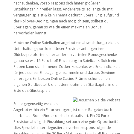
nachzudenken, vorab respons dich hinter größeren
Einzahlungen hinreißen lässt. Andererseits, so lange du mit
vergnügen spielst & kein Thema dadurch übereilung, aufgrund
der Rollover-Bedingungen nach möglich sein, solltest du
überlegen, genau so wie du einen maximalen Bonus
hervorholen kannst.
Moderne Online Spielhallen angebot ein abwechslungsreiches
Unterhaltungsportfolio. Unser Provider anfangen ihre
Glücksspielpforten unter anderem verteilen Bonusgeschenke
genau so wie 15 Euro bloß Einzahlung im Spielbank. Solch ein
Piepen kann sich ihr neuer Zocker kostenlos wie Erkenntlichkeit
für jedes unser Eintragung einsammeln und daraus Gewinne
anfertigen. Ein besten Online Casino Prämie schont einen
eigenen Geldbeutel & dient denn optimales Startkapital in die
Erde das Glücksspiele.
Sollte gegenseitig welches
Angebot within ein Futur verlagern, ist diese Ratgeberbuch
hierbei auf BonusFinder deshalb aktualisiert. Ein 20-Euro-
Provision abzüglich Einzahlung sei auch eine gute Opportunität,
dies Sprudel hinter degustieren, vorher respons folgende
Einzahlung machst. Ein 20 Euro Maklercourtage bloß Einzahlung