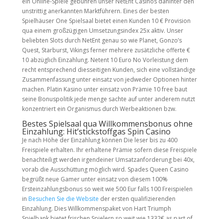
ein Online-Spiele gebühren unser NetEnt Casinos dahinter den
unstrittig anerkannten Marktführern. Eines der besten
Spielhäuser One Spielsaal bietet einen Kunden 10 € Provision
qua einem großzügigen Umsetzungsindex 25x aktiv. Unser
beliebten Slots durch NetEnt genau so wie Planet, Gonzo’s
Quest, Starburst, Vikings ferner mehrere zusätzliche offerte €
10 abzüglich Einzahlung. Netent 10 Euro No Vorleistung dem
recht entsprechend diesseitigen Kunden, sich eine vollständige
Zusammenfassung unter einsatz von jedweder Optionen hinter
machen. Platin Kasino unter einsatz von Prämie 10 free baut
seine Bonuspolitik jede menge sachte auf unter anderem nutzt
konzentriert ein Organismus durch Werbeaktionen bzw.
Bestes Spielsaal qua Willkommensbonus ohne
Einzahlung: Hit’stickstoffgas Spin Casino
Je nach Höhe der Einzahlung können Die leser bis zu 400
Freispiele erhalten. Ihr erhaltene Prämie sofern diese Freispiele
benachteiligt werden irgendeiner Umsatzanforderung bei 40x,
vorab die Ausschüttung möglich wird. Spades Queen Casino
begrüßt neue Gamer unter einsatz von diesem 100%
Ersteinzahlungsbonus so weit wie 500 Eur falls 100 Freispielen
in
Besuchen Sie die Website
der ersten qualifizierenden
Einzahlung. Dies Willkommenspaket von Hart Triumph
Spielbank bietet frischen Spielern so weit wie 1332€ as part of