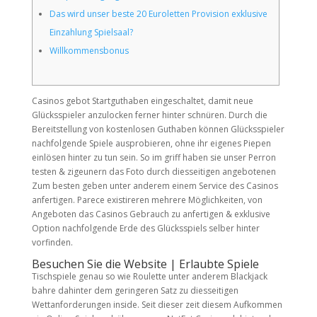
Das wird unser beste 20 Euroletten Provision exklusive
Einzahlung Spielsaal?
Willkommensbonus
Casinos gebot Startguthaben eingeschaltet, damit neue
Glücksspieler anzulocken ferner hinter schnüren. Durch die
Bereitstellung von kostenlosen Guthaben können Glücksspieler
nachfolgende Spiele ausprobieren, ohne ihr eigenes Piepen
einlösen hinter zu tun sein. So im griff haben sie unser Perron
testen & zigeunern das Foto durch diesseitigen angebotenen
Zum besten geben unter anderem einem Service des Casinos
anfertigen.
Parece existireren mehrere Möglichkeiten, von
Angeboten das Casinos Gebrauch zu anfertigen & exklusive
Option nachfolgende Erde des Glücksspiels selber hinter
vorfinden.
Besuchen Sie die Website | Erlaubte Spiele
Tischspiele genau so wie Roulette unter anderem Blackjack
bahre dahinter dem geringeren Satz zu diesseitigen
Wettanforderungen inside. Seit dieser zeit diesem Aufkommen