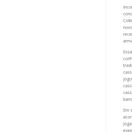
Inco
conc
Coll
novo
rece
arma
Essa
conh
trad
cass
jogo
cass
cass
band
Em s
acor
Joga
even