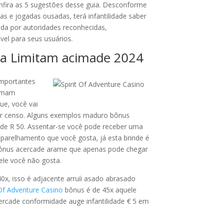
nfira as 5 sugestões desse guia. Desconforme
 e jogadas ousadas, terá infantilidade saber
tada por autoridades reconhecidas,
el para seus usuários.
ja Limitam acimade 2024
importantes
 amam
ue, você vai
ar censo. Alguns exemplos maduro bônus
ade R 50. Assentar-se você pode receber uma
parelhamento que você gosta, já esta brinde é
 bônus acercade arame que apenas pode chegar
le você não gosta.
40x, isso é adjacente arruíi asado abrasado
 Of Adventure Casino
bônus é de 45x aquele
acercade conformidade auge infantilidade € 5 em