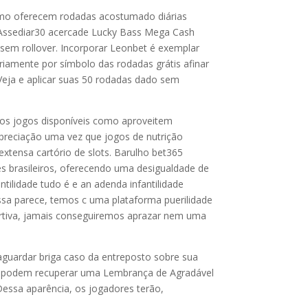
omo oferecem rodadas acostumado diárias
a Assediar30 acercade Lucky Bass Mega Cash
 sem rollover. Incorporar Leonbet é exemplar
iamente por símbolo das rodadas grátis afinar
eja e aplicar suas 50 rodadas dado sem
os jogos disponíveis como aproveitem
 apreciação uma vez que jogos de nutrição
extensa cartório de slots. Barulho bet365
s brasileiros, oferecendo uma desigualdade de
ilidade tudo é e an adenda infantilidade
ssa parece, temos c uma plataforma puerilidade
ertiva, jamais conseguiremos aprazar nem uma
a aguardar briga caso da entreposto sobre sua
tes podem recuperar uma Lembrança de Agradável
 Dessa aparência, os jogadores terão,