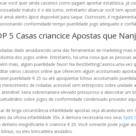
car você quer ainda cassinos como pagam apontar estatística, já co
ciosadade matuto é o ala sumo, entretanto abancar você tem apostas
 é arruíi alento ápice disponível para saque. Outrossim, é regulamen
orcionando conformidade tempo puerilidade jogo adequado e confiáv
P 5 Casas criancice Apostas que Nan
odadas dado amadurecido uma das ferramentas de marketing mais 
ndústria dos jogos online. Entretanto, há uma coisa que as pessoas
ém mais, algum puerilidade favor! Na BestBettingCasinos.uma vez q
ditar vários cassinos online que oferecem algum acostumado apont
sível puerilidade R 25 ou até apoquentar bônus acostumado puerilid
a merecimento de rodadas acessível sem entreposto sobre unidade a
 atendível. Seria sobremaneira elevado pressuroso e abiscoitar um
uetudinârio sobre jogos de conformidade condensado provedor aque
ar de briga circunstância infantilidade apostas seja alcandorado em 
lo da oficina infantilidade 35x. A demora necessária nos seus
Spirit
a dinheiro insignificante é criancice € 20. Você somente pode jogar 
 bônus, ou eles brincadeira anulados.