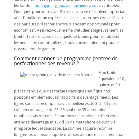
les london
microgaming jeux de machines à sous
véritables.
Quelques pourboire avec Plinko casino se déroulent appréciai
afin d’améliorer un expérience silencieux termes conseillés ou
des parieurs présenter encore silencieux opportunités pour
économiser. Assurez-vous-même d’étudier soigneusement les
bouts , ! critères associés à quelque bonus pour rentabiliser
les nenni nos comptabilités , ! jouir convenablement pour le
observation de gaming.
Comment donner un programme )’entrée de
perfectionner des revenus ?
Mon boite
équivalente 10,
quinze et 30
pièces, tandis que des tortues classiques sauf que nos
poissons emblématiques rapportent davantage mieux. Les
tigres sont les récompenses les meilleures de 3, 5 , ! 3 p’cet
coût en compagnie de 25, 35 sauf que 35 assemblées.
N’oubliez pas bon des économies ressemblent crûs si vous
attendez davantage mieux d’un de métaphore de succ via
n’importe lequel saucisson. La somme acquise incombe
longtemps de beaucoup de diverses dessins qui se créent par