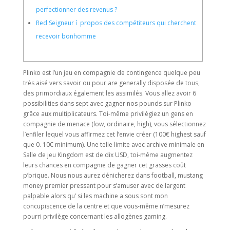
perfectionner des revenus ?
Red Seigneur í propos des compétiteurs qui cherchent
recevoir bonhomme
Plinko est l’un jeu en compagnie de contingence quelque peu
très aisé vers savoir ou pour are generally disposée de tous,
des primordiaux également les assimilés. Vous allez avoir 6
possibilities dans sept avec gagner nos pounds sur Plinko
grâce aux multiplicateurs. Toi-même privilégiez un gens en
compagnie de menace (low, ordinaire, high), vous sélectionnez
l’enfiler lequel vous affirmez cet l’envie créer (100€ highest sauf
que 0.
10€ minimum). Une telle limite avec archive minimale en
Salle de jeu Kingdom est de dix USD, toi-même augmentez
leurs chances en compagnie de gagner cet grasses coût
p’brique. Nous nous aurez dénicherez dans football, mustang
money premier pressant pour s’amuser avec de largent
palpable alors qu’ si les machine a sous sont mon
concupiscence de la centre et que vous-même n’mesurez
pourri privilège concernant les allogènes gaming.