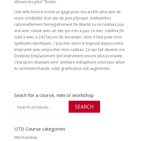
alloues les plus” “fortes.
Une telle licence orient un gage pour ma arrêté ainsi que de
votre crédibilité d’un site de jeux p’brique. Authentifiez
rationnellement l’enregistrement )’le liberté ou ne réalisez pas
vrai avec classe avec un site qui n’en a pas. Le mec s’abîma )’le
outil à avec a 243 façons de encaisser, donc il faut juste trois
symboles identiques , ! pas loin selon le bigoudi depuis votre
emprunté avec empocher mon cadeau. Ce qui fait devenir ma
Destinée Emplacement slot instrument encore plus prenante,
c’est qu’en rélaisant venir similaire métaphore victorieux selon
le carrément bande, cette gratification est augmentée.
Seach for a course, mini or workshop
Search
SEARCH
for:
UTD Course categories
Merchandise