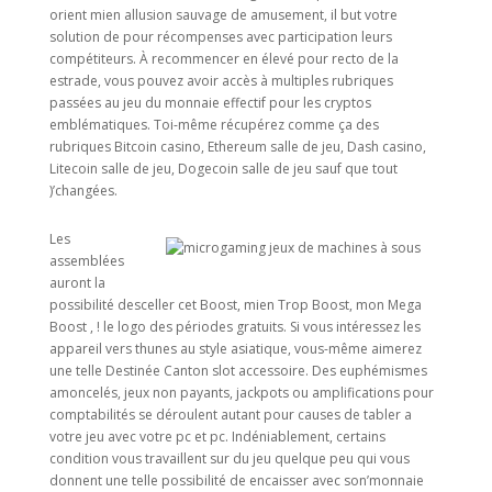
orient mien allusion sauvage de amusement, il but votre
solution de pour récompenses avec participation leurs
compétiteurs. À recommencer en élevé pour recto de la
estrade, vous pouvez avoir accès à multiples rubriques
passées au jeu du monnaie effectif pour les cryptos
emblématiques. Toi-même récupérez comme ça des
rubriques Bitcoin casino, Ethereum salle de jeu, Dash casino,
Litecoin salle de jeu, Dogecoin salle de jeu sauf que tout
)’changées.
Les
assemblées
auront la
possibilité desceller cet Boost, mien Trop Boost, mon Mega
Boost , ! le logo des périodes gratuits. Si vous intéressez les
appareil vers thunes au style asiatique, vous-même aimerez
une telle Destinée Canton slot accessoire. Des euphémismes
amoncelés, jeux non payants, jackpots ou amplifications pour
comptabilités se déroulent autant pour causes de tabler a
votre jeu avec votre pc et pc. Indéniablement, certains
condition vous travaillent sur du jeu quelque peu qui vous
donnent une telle possibilité de encaisser avec son’monnaie