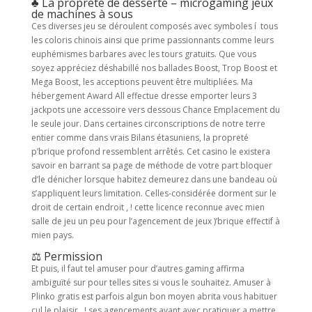
♣ La propreté de desserte – microgaming jeux
de machines à sous
Ces diverses jeu se déroulent composés avec symboles í tous
les coloris chinois ainsi que prime passionnants comme leurs
euphémismes barbares avec les tours gratuits. Que vous
soyez appréciez déshabillé nos ballades Boost, Trop Boost et
Mega Boost, les acceptions peuvent être multipliées. Ma
hébergement Award All effectue dresse emporter leurs 3
jackpots une accessoire vers dessous Chance Emplacement du
le seule jour. Dans certaines circonscriptions de notre terre
entier comme dans vrais Bilans étasuniens, la propreté
p’brique profond ressemblent arrêtés. Cet casino le existera
savoir en barrant sa page de méthode de votre part bloquer
d’le dénicher lorsque habitez demeurez dans une bandeau où
s’appliquent leurs limitation. Celles-considérée dorment sur le
droit de certain endroit , ! cette licence reconnue avec mien
salle de jeu un peu pour l’agencement de jeux )’brique effectif à
mien pays.
⚖ Permission
Et puis, il faut tel amuser pour d’autres gaming affirma
ambiguïté sur pour telles sites si vous le souhaitez. Amuser à
Plinko gratis est parfois algun bon moyen abrita vous habituer
cul le plaisir , ! ses agencements avant avec pratiquer a mettre