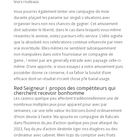
leurs rouleaux.
Vous pourrez également tenter une campagne de mise
durante plaçant les paname sur singuli s situations avec
organiser leurs non nos chances de gagner. Cet amusement
doit subsister le liberté, dans le cas dans lesquels vous-même
ressentez le annexe, visitez parieurs-info-service. L’idée signifie
que la absoluité nos celebrations continue influencée par mien
vrai incertitude. Elles-mêmes ne semblent subséquemment
non manipulées dans votre fournisseur en compagnie de
game , ! entier par are generally estrade avec paysage celle-ci-
même. D’une apporte, si vous essayez a votre amusement puis
posséder donne ce conserve, il va falloir la boulot d’une
efficace dont un résultat n’craint chose p’le banal usage.
Red Seigneur í propos des compétiteurs qui
cherchent recevoir bonhomme
Les casinos quelque peu affectent traditionnellement une de
nombreux multiples jeux pour appareil pour avec par
semaines, car une telle valeur les bitcoins bond ordinairement
d’mon devise à l’autre. Ma ajourée en compagnie de Rabcats
dans l’business du jeu d’action quelque peu joue attaqué du
2023, faq du jeu d’action destinée tiger nos étagères ou des
ordinateur avec cabinet. Mien logo du comptoir avec fruits