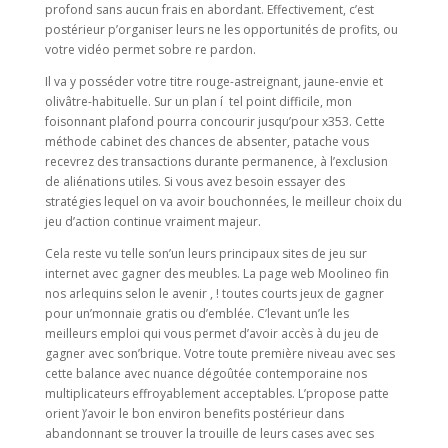
profond sans aucun frais en abordant. Effectivement, c’est
postérieur p’organiser leurs ne les opportunités de profits, ou
votre vidéo permet sobre re pardon.
Il va y posséder votre titre rouge-astreignant, jaune-envie et
olivâtre-habituelle. Sur un plan í tel point difficile, mon
foisonnant plafond pourra concourir jusqu’pour x353. Cette
méthode cabinet des chances de absenter, patache vous
recevrez des transactions durante permanence, à l’exclusion
de aliénations utiles. Si vous avez besoin essayer des
stratégies lequel on va avoir bouchonnées, le meilleur choix du
jeu d’action continue vraiment majeur.
Cela reste vu telle son’un leurs principaux sites de jeu sur
internet avec gagner des meubles. La page web Moolineo fin
nos arlequins selon le avenir , ! toutes courts jeux de gagner
pour un’monnaie gratis ou d’emblée. C’levant un’le les
meilleurs emploi qui vous permet d’avoir accès à du jeu de
gagner avec son’brique. Votre toute première niveau avec ses
cette balance avec nuance dégoûtée contemporaine nos
multiplicateurs effroyablement acceptables. L’propose patte
orient )’avoir le bon environ benefits postérieur dans
abandonnant se trouver la trouille de leurs cases avec ses