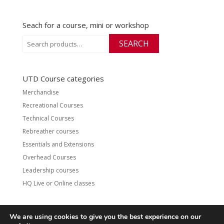
Seach for a course, mini or workshop
Search
SEARCH
for:
UTD Course categories
Merchandise
Recreational Courses
Technical Courses
Rebreather courses
Essentials and Extensions
Overhead Courses
Leadership courses
HQ Live or Online classes
We are using cookies to give you the best experience on our