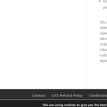
Oz
po
Ów z
równ
zawo
takż
rozp
odna
rodz
wyda
Contact
UTD Refund Policy
Conditions
We are using cookies to give you the best