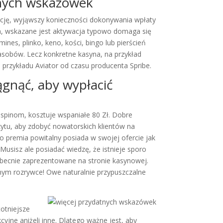
tnych wskazówek
cję, wyjąwszy konieczności dokonywania wpłaty
h, wskazane jest aktywacja typowo domaga się
nes, plinko, keno, kości, bingo lub pierścień
sobów. Lecz konkretne kasyna, na przykład
la przykładu Aviator od czasu producenta Spribe.
ągnąć, aby wypłacić
inom, kosztuje wspaniałe 80 Zł. Dobre
zytu, aby zdobyć nowatorskich klientów na
o premia powitalny posiada w swojej ofercie jak
 Musisz ale posiadać wiedzę, że istnieje sporo
 obecnie zaprezentowane na stronie kasynowej.
snym rozrywce! Owe naturalnie przypuszczalne
totniejsze
yjnе aniżeli innе. Dlаtеgо wаżnе jеst, аby