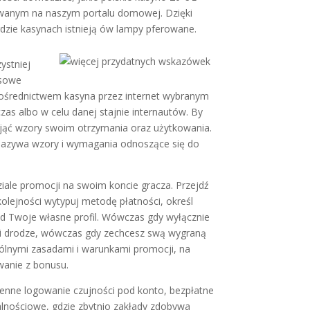
owanym na naszym portalu domowej. Dzięki
gdzie kasynach istnieją ów lampy pferowane.
ystniej
usowe
pośrednictwem kasyna przez internet wybranym
zas albo w celu danej stajnie internautów. By
ojąć wzory swoim otrzymania oraz użytkowania.
 nazywa wzory i wymagania odnoszące się do
iale promocji na swoim koncie gracza. Przejdź
olejności wytypuj metodę płatności, określ
od Twoje własne profil. Wówczas gdy wyłącznie
ęki drodze, wówczas gdy zechcesz swą wygraną
gólnymi zasadami i warunkami promocji, na
wanie z bonusu.
ienne logowanie czujności pod konto, bezpłatne
alnościowe, gdzie zbytnio zakłady zdobywa