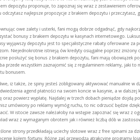
iem depozytu proponuje, to zapoznaj się wraz z zestawieniem ofer
 odczytasz najlepsze propozycje z brakiem depozytu i przeczytasz, 
wnując owe zalety i usterki, fani mogą dobrze odgadnąć, gdy najkorz
zystać bonusy z brakiem depozytu w kasynach internetowego. Luks
sy wyjąwszy depozytu jest to specjalistyczne rabaty oferowane za 
zom. Niejednokrotnie istnieją ów kredyty osiągalne poprzez zniżony c
nie posłużyć się bonus z brakiem depozytu, fani mają obowiązek p
ba przede wszystkim zaznajomić się z regulaminem reklamy, jaki to
tu bonusem.
iwe, iż także, że spiny jesteś zobligowany aktywować manualnie w dz
dwiedzenia agend płatności na swoim koncie w kasynie, a w dalszej k
 oraz powierz wypłatę. Najdalej w trzech dobach pieniądze dojdą p
nisz umówiony po reklamy wymóg ruchu, to nic odrzucić będzie dzi
acić. W istocie zawsze należałoby na wstępie zapoznać się wraz z o
kład wraz z wymaganym obrotem jak i również liczbą dób w zastoso
ślone strony przedkładają uciechy slotowe wraz z free spinami za dz
ęcenie kołem fortuny. Różne zaś przewodzą atrakcyjne programy loj