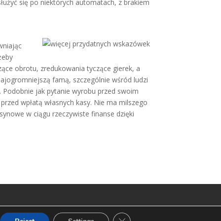
służyć się po niektórych automatach, z brakiem
wniając
żeby
zące obrotu, zredukowania tyczące gierek, a
 najogromniejszą famą, szczególnie wśród ludzi
. Podobnie jak pytanie wyrobu przed swoim
t przed wpłatą własnych kasy. Nie ma milszego
synowe w ciągu rzeczywiste finanse dzięki
CLOSE GDPR COOKIE BANNE