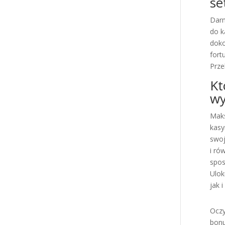
se
Darm
do k
doko
fort
Prze
Kt
wy
Maks
kasy
swoj
i ró
spos
Ulok
jak 
Oczy
bonu