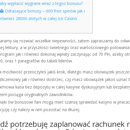
aby wypłacić wygrane wraz z tegoż bonusu?
👻 Odrażające bonusy – 600 free spinów jak i
również 28000 złotych w całej Ice Casino
aramy się rozwiać wszelkie niepewności, zatem zapraszamy do odwie
ej lektury, a w przyszłości świetnego oraz wartościowego polowani
rogram jak i również dokonaj wpłaty zaczynając od 70 Pln, ażeby ot
0, oraz 1 paragrafów do tabeli liderów.
 możliwość przeoczyłeś jakiś krok, dlatego masz obowiązek jeszcze
zliczeniowy jak i również dostrzec, czy masz obowiązek jakoś uznać 
rmowa kasa bez depozytu w całej kasynie dyskusyjnym lub bezpłat
zem pociąga oryginalnych zawodników.
ięki ów bonusowi fani mogą mieć szansę sprawdzić kasyno w pracac
cyzję czy należy w nim pozostać na dłużej.
dź potrzebuję zaplanować rachunek r