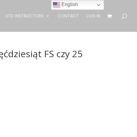
English
UTD INSTRUCTORS
CONTACT
LOG IN
ćdziesiąt FS czy 25