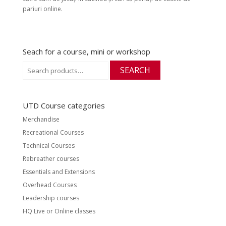
pariuri online.
Seach for a course, mini or workshop
Search
SEARCH
for:
UTD Course categories
Merchandise
Recreational Courses
Technical Courses
Rebreather courses
Essentials and Extensions
Overhead Courses
Leadership courses
HQ Live or Online classes