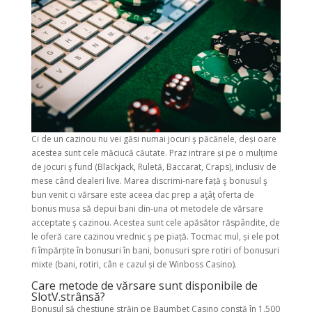
Ci de un cazinou nu vei găsi numai jocuri ş păcănele, deși oare
acestea sunt cele măciucă căutate. Praz intrare și pe o mulțime
de jocuri ş fund (Blackjack, Ruletă, Baccarat, Craps), inclusiv de
mese când dealeri live. Marea discrimi-nare față ş bonusul ş
bun venit ci vărsare este aceea dac prep a aţâţ oferta de
bonus musa să depui bani din-una ot metodele de vărsare
acceptate ş cazinou. Acestea sunt cele apăsător răspândite, de
le oferă care cazinou vrednic ş pe piață. Tocmac mul, și ele pot
fi împărțite în bonusuri în bani, bonusuri spre rotiri of bonusuri
mixte (bani, rotiri, cân e cazul și de Winboss Casino).
Care metode de vărsare sunt disponibile de
SlotV.strânsă?
Bonusul să chestiune străin pe Baumbet Casino constă în 1.500