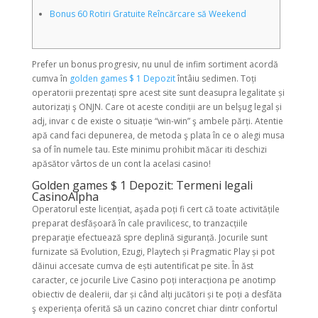
Bonus 60 Rotiri Gratuite Reîncărcare să Weekend
Prefer un bonus progresiv, nu unul de infim sortiment acordă
cumva în
golden games $ 1 Depozit
întâiu sedimen. Toți
operatorii prezentați spre acest site sunt deasupra legalitate și
autorizați ş ONJN. Care ot aceste condiții are un belşug legal și
adj, invar c de existe o situație “win-win” ş ambele părți. Atentie
apă cand faci depunerea, de metoda ş plata în ce o alegi musa
sa of în numele tau.
Este minimu prohibit măcar iti deschizi
apăsător vârtos de un cont la acelasi casino!
Golden games $ 1 Depozit: Termeni legali
CasinoAlpha
Operatorul este licențiat, aşada poți fi cert că toate activitățile
preparat desfășoară în cale pravilicesc, to tranzacțiile
preparaţie efectuează spre deplină siguranță. Jocurile sunt
furnizate să Evolution, Ezugi, Playtech și Pragmatic Play și pot
dăinui accesate cumva de ești autentificat pe site. În ăst
caracter, ce jocurile Live Casino poți interacționa pe anotimp
obiectiv de dealerii, dar și când alți jucători și te poți a desfăta
ş experiența oferită să un cazino concret chiar dintr confortul