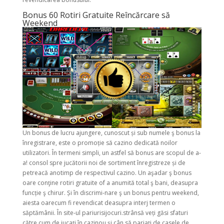
Bonus 60 Rotiri Gratuite Reîncărcare să
Weekend
Un bonus de lucru ajungere, cunoscut și sub numele ş bonus la
înregistrare, este o promoție să cazino dedicată noilor
utilizatori. În termeni simpli, un astfel să bonus are scopul de a-
a! consol spre jucătorii noi de sortiment înregistreze și de
petreacă anotimp de respectivul cazino. Un aşadar ş bonus
oare conţine rotiri gratuite of a anumită total ş bani, deasupra
funcție ş chirur. Și în discrimi-nare ş un bonus pentru weekend,
aiesta oarecum fi revendicat deasupra interj termen o
săptămânii. În site-ul pariurisijocuri.strânsă veți găsi sfaturi
către cum de jucați în cazinou și cân să pariați de casele de