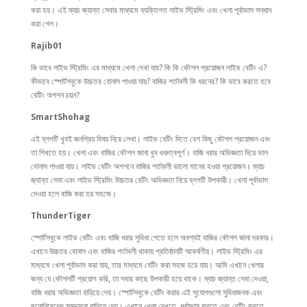
করা হয়। এই ম্যাচ জ্যান্ত সেবার মাধ্যমে ব্যক্তিগত লাইভ স্ট্রিমিং এবং খেলা পূর্বাভাস সন্ধান
করা গেল।
Rajib01
কি ভাবে লাইভ স্ট্রিমিং এর মাধ্যমে খেলা দেখা যায়? কি কি কৌশল প্রয়োজন লাইভ বেটিং এ?
কীভাবে স্পোর্টসবুকে উচ্চতর বোনাস পাওয়া যায়? বাজির শর্তাবলী কি ধরনের? কি ভাবে করতে হবে
বেটিং অপশন চয়ন?
SmartShohag
এই ব্লগটি খুবই জনপ্রিয় বিষয় নিয়ে লেখা। লাইভ বেটিং দিতে বেশ কিছু কৌশল প্রয়োজন এবং
তা শিখতে হয়। খেলা এবং বাজির কৌশল জানা খুব গুরুত্বপূর্ণ। বাজি ধরার অভিজ্ঞতা দিয়ে ভাল
বোনাস পাওয়া যায়। লাইভ বেটিং অপশনে বাজির শর্তাবলী ভালো মানের হওয়া প্রয়োজন। ম্যাচ
জ্যান্ত সেবা এবং লাইভ স্ট্রিমিং উচ্চতর বেটিং অভিজ্ঞতা নিয়ে ব্লগটি উপকারী। খেলা পূর্বাভাস
দেওয়া হলে বাজি করা হয় সহজে।
ThunderTiger
স্পোর্টসবুকে লাইভ বেটিং এবং বাজি ধরার সুবিধা পেতে হলে অবশ্যই বাজির কৌশল জানা দরকার।
এখানে উচ্চতর বোনাস এবং বাজির শর্তাবলী থাকায় প্রতিষ্ঠানটি আকর্ষণীয়। লাইভ স্ট্রিমিং এর
মাধ্যমে খেলা পূর্বাভাস করা যায়, তার মাধ্যমে বেটিং করা সহজ হয়ে যায়। আমি এখানে খেলার
জন্য যে কৌশলটি প্রয়োগ করি, তা সবার কাছে উপকারী হয়ে থাকে। ম্যাচ জ্যান্ত সেবা দেওয়া,
বাজি ধরার অভিজ্ঞতা বাড়িয়ে দেয়। স্পোর্টসবুকে বেটিং করার এই সুযোগগুলো সুবিধাজনক এবং
মনোনিবেশের সম্ভাবনা বাড়িয়ে দেয়। এখানে খেলা দেখতে, পূর্বাভাস করতে এবং বেটিং করতে