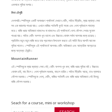
একসাথে সুবিধা অপার।
মিতা চৌধুরী
মেগাপারি স্পোর্টসবুক একটি অসাধারণ প্লাটফর্ম যেখানে বেটিং, লাইভ স্ট্রিমিং, ম্যাচ জ্যান্ত সেবা
সব এক জায়গায় পাওয়া যায়। এখানে বাজির শর্তাবলী খুবই সহজ এবং খেলা পূর্বাভাসে সাহায্য
করে। বাজি ধরার অভিজ্ঞতা থাকলেও না থাকলেও এই প্লাটফর্মে খেলা কৌশল শেখার সুযোগ
পাওয়া যায়। লাইভ বেটিং অপশন খুব ভালো এবং উচ্চতর বোনাস সর্বদা আপনার জন্য রয়েছে।
প্রতিদিন নতুন নতুন বাজি করে তার প্রলোভন উপভোগ করতে এই সাইট দিয়ে আপনি আনেক
সুবিধা পাবেন। স্পোর্টসবুক এই প্লাটফর্মে আপনার বেটিং অভিজ্ঞতা এবং আন্তরিক আগ্রহের
জন্য অত্যন্ত ট্রেন্ডি।
MountainRunner
এই স্পোর্টসবুকে ম্যাচ জ্যান্ত সেবা নেই; বেটিং অপশন খুব কম; বাজি ধরার সুবিধা নাই। উচ্চতর
বোনাস চাই, নাহ মিলে। খেলা পূর্বাভাস দরকার, নাহলে হারিব। লাইভ স্ট্রিমিং আছে, তাও ব্যাপারে
কৌশল দরকার। স্পোর্টসবুকে খেলা, বেটিং, বাজির শর্তাবলী এবং বাজি ধরার অভিজ্ঞতা নেই কিন্তু
বাজি কৌশল দরকার।
Seach for a course, mini or workshop
Search