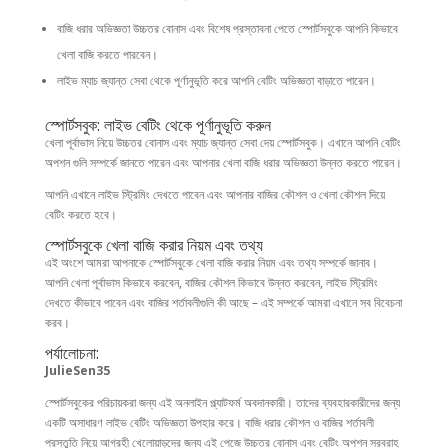
বাজি ধরার অভিজ্ঞতা উচ্চতর বোনাস এবং বিশেষ প্রস্তাবনা পেতে স্পোর্টসবুকে আপনি কিভাবে
খেলা বাজি করতে পারবেন।
লাইভ ম্যাচ জ্যান্ত সেবা থেকে পূর্ণানুভূতি করে আপনি বেটিং অভিজ্ঞতা বাড়াতে পারেন।
স্পোর্টসবুক: লাইভ বেটিং থেকে পূর্ণানুভূতি করুন
খেলা পূর্বাভাস নিয়ে উচ্চতর বোনাস এবং ম্যাচ জ্যান্ত সেবা দেয় স্পোর্টসবুক। এখানে আপনি বেটিং
অপশন গুলি সম্পর্কে জানতে পারেন এবং আপনার খেলা বাজি ধরার অভিজ্ঞতা উন্নত করতে পারেন।
আপনি এখানে লাইভ স্ট্রিমিং দেখতে পাবেন এবং আপনার বাজির কৌশল ও খেলা কৌশল দিয়ে
বেটিং করতে হবে।
স্পোর্টসবুকে খেলা বাজি করার নিয়ম এবং তথ্য
এই অংশে আমরা আপনাকে স্পোর্টসবুকে খেলা বাজি করার নিয়ম এবং তথ্য সম্পর্কে জানাব।
আপনি খেলা পূর্বাভাস কিভাবে করবেন, বাজির কৌশল কিভাবে উন্নত করবেন, লাইভ স্ট্রিমিং
দেখতে কীভাবে পাবেন এবং বাজির শর্তাবলীগুলি কী আছে – এই সম্পর্কে আমরা এখানে সব বিবেচনা
করব।
পর্যালোচনা:
JulieSen35
স্পোর্টসবুকের পরিচায়করা জন্য এই অনলাইন প্ল্যাটফর্ম অবদানকারী। তাদের ব্যবহারকারীদের জন্য
একটি অসাধারণ লাইভ বেটিং অভিজ্ঞতা উপহার করে। বাজি ধরার কৌশল ও বাজির শর্তাবলী
প্রস্তুতি নিয়ে আগ্রহী খেলোয়াড়দের জন্য এই পেজে উচ্চতর বোনাস এবং বেটিং অপশন সরবরাহ