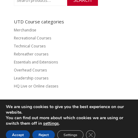
SEARCH
for:
UTD Course categories
Merchandise
Recreational Courses
Technical Courses
Rebreather courses
Essentials and Extensions
Overhead Courses
Leadership courses
HQ Live or Online classes
We are using cookies to give you the best experience on our
website.
Contact
UTD Refund Policy
You can find out more about which cookies we are using or
Conditions of Use
Privacy Policy
switch them off in
settings
.
CLOSE GDPR COOKIE 
Accept
Reject
Settings
© 2020 UTD Scuba Diving, LLC. All Rights Reserved.