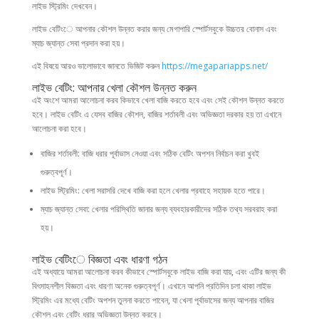
লাইভ স্ট্রিমিং দেখবেন।
লাইভ বেটিংে আপনার কৌশল উন্নত করার জন্য মেগাপারি স্পোর্টসবুকে উচ্চতর বোনাস এবং
ম্যাচ জ্যান্ত সেবা প্রদান করা হয়।
এই বিষয়ে আরও ভালোভাবে জানতে ভিজিট করুন
https://megapariapps.net/
লাইভ বেটিং: আপনার খেলা কৌশল উন্নত করুন
এই অংশে আমরা আলোচনা করব কিভাবে খেলা বাজি করতে হবে এবং সেই কৌশল উন্নত করতে
হবে। লাইভ বেটিং এ যেসব বাজির কৌশল, বাজির শর্তাবলী এবং অভিজ্ঞতা দরকার হয় তা এখানে
আলোচনা করা হবে।
বাজির শর্তাবলী: বাজি ধরার পূর্বাভাস নেওয়া এবং সঠিক বেটিং অপশন নির্বাচন করা খুবই
গুরুত্বপূর্ণ।
লাইভ স্ট্রিমিং: খেলা সরাসরি দেখে বাজি করা হলে খেলার প্রবাহে সহায়ক হতে পারে।
ম্যাচ জ্যান্ত সেবা: খেলার পরিস্থিতি জানার জন্য ব্যবহারকারীদের সঠিক তথ্য সরবরাহ করা
হয়।
লাইভ বেটিংে বিজ্ঞতা এবং ধারণা গঠন
এই অধ্যায়ে আমরা আলোচনা করব কীভাবে স্পোর্টসবুকে লাইভ বাজি করা যায়, এবং এটির জন্য কী
বিৎসাহনশীল বিজ্ঞতা এবং ধারণা অনেক গুরুত্বপূর্ণ। এখানে আপনি প্রতিদিন চলা থাকা লাইভ
স্ট্রিমিং এর মধ্যে বেটিং অপশন তুলনা করতে পাবেন, যা খেলা পূর্বাভাসের জন্য আপনার বাজির
কৌশল এবং বেটিং ধরার অভিজ্ঞতা উন্নত করবে।