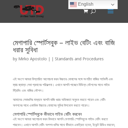
English
মেগাপারি স্পোর্টসবুক – লাইভ বেটিং এবং বাজি
ধরার সুবিধা
by
Mirko Apostolo
|
|
Standards and Procedures
এই অংশে আমরা বিস্তারিত আলোচনা করব উচ্চতর বোনাসের সঙ্গে সংগঠিত বাজির শর্তাবলী এবং
ম্যাচ জ্যান্ত সেবা প্রদানের পরিকল্পনা। এখানে আপনি পাচ্ছেন বিভিন্ন কৌশলের সাথে লাইভ
স্ট্রিমিং এবং বাজির কৌশল।
আমাদের সেবাগুলির মাধ্যমে আপনি বাজি ধরার অভিজ্ঞতা অনুভব করতে পারেন এবং বেটিং
অপশনের সাথে একাধিক উচ্চতর বোনাসের সুবিধা উপভোগ করতে পারেন।
মেগাপারি স্পোর্টসবুকে কীভাবে লাইভ বেটিং করবেন
এই অংশে আমরা আলোচনা করব কিভাবে আপনি মেগাপারি স্পোর্টসবুকে লাইভ বেটিং করতে
পারবেন। এখানে আপনি বেটিং অপশন গুলির সাথে কীভাবে একত্রিত হবেন, ইভেন্ট রিভিও করবেন,