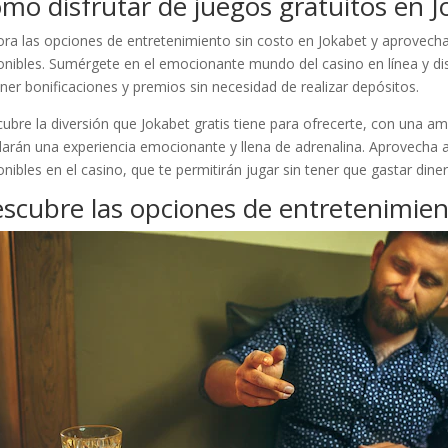
mo disfrutar de juegos gratuitos en 
ora las opciones de entretenimiento sin costo en Jokabet y aprovec
onibles. Sumérgete en el emocionante mundo del casino en línea y dis
ner bonificaciones y premios sin necesidad de realizar depósitos.
ubre la diversión que Jokabet gratis tiene para ofrecerte, con una am
darán una experiencia emocionante y llena de adrenalina. Aprovecha 
onibles en el casino, que te permitirán jugar sin tener que gastar diner
scubre las opciones de entretenimien