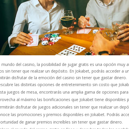
l mundo del casino, la posibilidad de jugar gratis es una opción muy a
os sin tener que realizar un depósito. En Jokabet, podrás acceder a u
itirán disfrutar de la emoción del casino sin tener que gastar dinero.
scubre las distintas opciones de entretenimiento sin costo que Joka
sta juegos de mesa, encontrarás una amplia gama de opciones para ju
rovecha al máximo las bonificaciones que Jokabet tiene disponibles p
rmitirán disfrutar de juegos adicionales sin tener que realizar un dep
noce las promociones y premios disponibles en Jokabet. Podrás acce
ortunidad de ganar premios increíbles sin tener que gastar dinero.