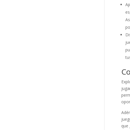
Ap
es
As
po
Di
ju
pu
tu
Co
Expl
juga
perm
opor
Adén
jueg
que 