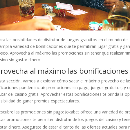
ora las posibilidades de disfrutar de juegos gratuitos en el mundo del
amplia variedad de bonificaciones que te permitirán jugar gratis y ga
sito. Aprovecha al máximo las promociones sin tener que realizar n
asino sin gastar dinero.
rovecha al máximo las bonificaciones
sta sección, vamos a explorar cómo sacar el máximo provecho de las
ficaciones pueden incluir promociones sin pago, juegos gratuitos, y o
rutar del casino gratis. Aprovechar estas bonificaciones te brinda la o
osibilidad de ganar premios espectaculares.
scubre las promociones sin pago: Jokabet ofrece una variedad de pro
tas promociones te permiten disfrutar de los juegos del casino y ten
star dinero. Asegúrate de estar al tanto de las ofertas actuales para