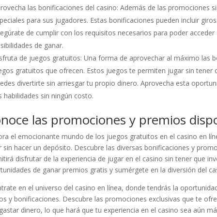
rovecha las bonificaciones del casino: Además de las promociones si
peciales para sus jugadores. Estas bonificaciones pueden incluir giros
egúrate de cumplir con los requisitos necesarios para poder acceder
sibilidades de ganar.
sfruta de juegos gratuitos: Una forma de aprovechar al máximo las bo
egos gratuitos que ofrecen. Estos juegos te permiten jugar sin tener q
edes divertirte sin arriesgar tu propio dinero. Aprovecha esta oportun
s habilidades sin ningún costo.
noce las promociones y premios disp
ora el emocionante mundo de los juegos gratuitos en el casino en lín
r sin hacer un depósito. Descubre las diversas bonificaciones y promo
itirá disfrutar de la experiencia de jugar en el casino sin tener que in
tunidades de ganar premios gratis y sumérgete en la diversión del cas
trate en el universo del casino en línea, donde tendrás la oportunida
os y bonificaciones. Descubre las promociones exclusivas que te ofrec
gastar dinero, lo que hará que tu experiencia en el casino sea aún más