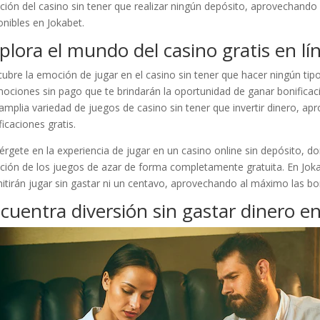
ión del casino sin tener que realizar ningún depósito, aprovechando 
onibles en Jokabet.
plora el mundo del casino gratis en lí
ubre la emoción de jugar en el casino sin tener que hacer ningún tipo
ociones sin pago que te brindarán la oportunidad de ganar bonificaci
amplia variedad de juegos de casino sin tener que invertir dinero, a
ficaciones gratis.
rgete en la experiencia de jugar en un casino online sin depósito, do
ión de los juegos de azar de forma completamente gratuita. En Joka
itirán jugar sin gastar ni un centavo, aprovechando al máximo las bon
cuentra diversión sin gastar dinero e