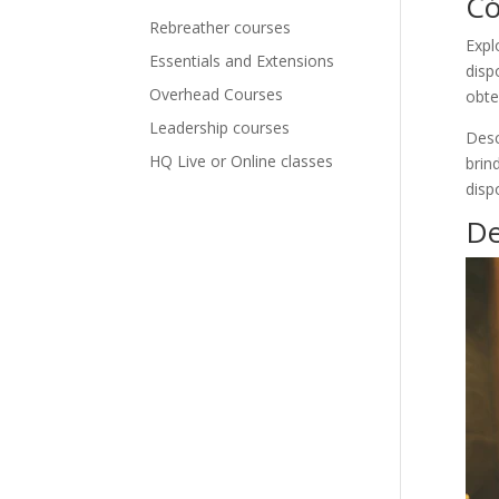
Có
Rebreather courses
Expl
Essentials and Extensions
disp
Overhead Courses
obte
Leadership courses
Desc
HQ Live or Online classes
brin
disp
De