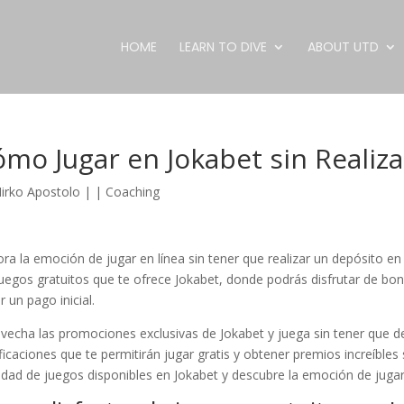
HOME
LEARN TO DIVE
ABOUT UTD
mo Jugar en Jokabet sin Realiz
irko Apostolo
|
|
Coaching
ora la emoción de jugar en línea sin tener que realizar un depósito en 
juegos gratuitos que te ofrece Jokabet, donde podrás disfrutar de bo
r un pago inicial.
vecha las promociones exclusivas de Jokabet y juega sin tener que dep
ficaciones que te permitirán jugar gratis y obtener premios increíbles
edad de juegos disponibles en Jokabet y descubre la emoción de jugar