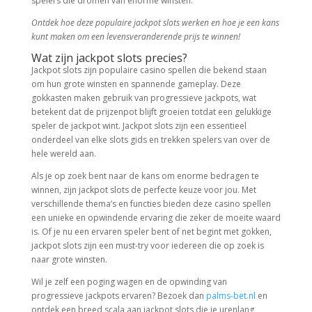
spelers die dromen van enorme winsten.
Ontdek hoe deze populaire jackpot slots werken en hoe je een kans
kunt maken om een levensveranderende prijs te winnen!
Wat zijn jackpot slots precies?
Jackpot slots zijn populaire casino spellen die bekend staan
om hun grote winsten en spannende gameplay. Deze
gokkasten maken gebruik van progressieve jackpots, wat
betekent dat de prijzenpot blijft groeien totdat een gelukkige
speler de jackpot wint. Jackpot slots zijn een essentieel
onderdeel van elke slots gids en trekken spelers van over de
hele wereld aan.
Als je op zoek bent naar de kans om enorme bedragen te
winnen, zijn jackpot slots de perfecte keuze voor jou. Met
verschillende thema’s en functies bieden deze casino spellen
een unieke en opwindende ervaring die zeker de moeite waard
is. Of je nu een ervaren speler bent of net begint met gokken,
jackpot slots zijn een must-try voor iedereen die op zoek is
naar grote winsten.
Wil je zelf een poging wagen en de opwinding van
progressieve jackpots ervaren? Bezoek dan
palms-bet.nl
en
ontdek een breed scala aan jackpot slots die je urenlang