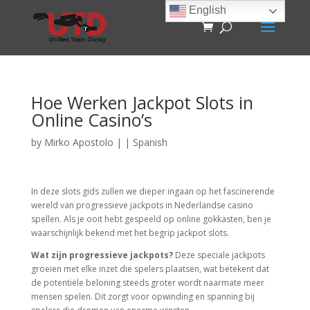
English
Hoe Werken Jackpot Slots in
Online Casino’s
by
Mirko Apostolo
|
|
Spanish
In deze slots gids zullen we dieper ingaan op het fascinerende
wereld van progressieve jackpots in Nederlandse casino
spellen. Als je ooit hebt gespeeld op online gokkasten, ben je
waarschijnlijk bekend met het begrip jackpot slots.
Wat zijn progressieve jackpots?
Deze speciale jackpots
groeien met elke inzet die spelers plaatsen, wat betekent dat
de potentiële beloning steeds groter wordt naarmate meer
mensen spelen. Dit zorgt voor opwinding en spanning bij