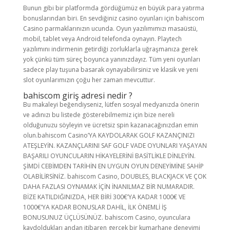
Bunun gibi bir platformda gördüğümüz en büyük para yatırma
bonuslarından biri. En sevdiğiniz casino oyunları için bahiscom
Casino parmaklarınızın ucunda. Oyun yazılımımızı masaüstü,
mobil, tablet veya Android telefonda oynayın. Playtech
yazılımını indirmenin getirdiği zorluklarla uğraşmanıza gerek
yok çünkü tüm süreç boyunca yanınızdayız. Tüm yeni oyunları
sadece play tuşuna basarak oynayabilirsiniz ve klasik ve yeni
slot oyunlarımızın çoğu her zaman mevcuttur.
bahiscom giriş adresi nedir ?
Bu makaleyi beğendiyseniz, lütfen sosyal medyanızda önerin
ve adınızı bu listede gösterebilmemiz için bize nereli
olduğunuzu söyleyin ve ücretsiz spin kazanacağınızdan emin
olun.bahiscom Casino’YA KAYDOLARAK GOLF KAZANÇINIZI
ATEŞLEYİN. KAZANÇLARINI SAF GOLF VADE OYUNLARI YAŞAYAN
BAŞARILI OYUNCULARIN HİKAYELERİNİ BASİTLİKLE DİNLEYİN.
ŞİMDİ CEBİMDEN TARİHİN EN UYGUN OYUN DENEYİMİNE SAHİP
OLABİLİRSİNİZ. bahiscom Casino, DOUBLES, BLACKJACK VE ÇOK
DAHA FAZLASI OYNAMAK İÇİN İNANILMAZ BİR NUMARADIR.
BİZE KATILDIĞINIZDA, HER BİRİ 300€’YA KADAR 1000€ VE
1000€’YA KADAR BONUSLAR DAHİL, İLK ÖNEMLİ İŞ
BONUSUNUZ ÜÇLÜSÜNÜZ. bahiscom Casino, oyunculara
kaydoldukları andan itibaren gerçek bir kumarhane deneyimi