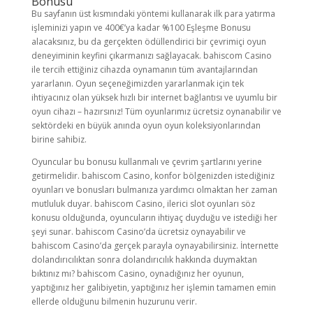
Bonusu
Bu sayfanın üst kısmındaki yöntemi kullanarak ilk para yatırma
işleminizi yapın ve 400€’ya kadar %100 Eşleşme Bonusu
alacaksınız, bu da gerçekten ödüllendirici bir çevrimiçi oyun
deneyiminin keyfini çıkarmanızı sağlayacak. bahiscom Casino
ile tercih ettiğiniz cihazda oynamanın tüm avantajlarından
yararlanın. Oyun seçeneğimizden yararlanmak için tek
ihtiyacınız olan yüksek hızlı bir internet bağlantısı ve uyumlu bir
oyun cihazı – hazırsınız! Tüm oyunlarımız ücretsiz oynanabilir ve
sektördeki en büyük anında oyun oyun koleksiyonlarından
birine sahibiz.
Oyuncular bu bonusu kullanmalı ve çevrim şartlarını yerine
getirmelidir. bahiscom Casino, konfor bölgenizden istediğiniz
oyunları ve bonusları bulmanıza yardımcı olmaktan her zaman
mutluluk duyar. bahiscom Casino, ilerici slot oyunları söz
konusu olduğunda, oyuncuların ihtiyaç duyduğu ve istediği her
şeyi sunar. bahiscom Casino’da ücretsiz oynayabilir ve
bahiscom Casino’da gerçek parayla oynayabilirsiniz. İnternette
dolandırıcılıktan sonra dolandırıcılık hakkında duymaktan
bıktınız mı? bahiscom Casino, oynadığınız her oyunun,
yaptığınız her galibiyetin, yaptığınız her işlemin tamamen emin
ellerde olduğunu bilmenin huzurunu verir.