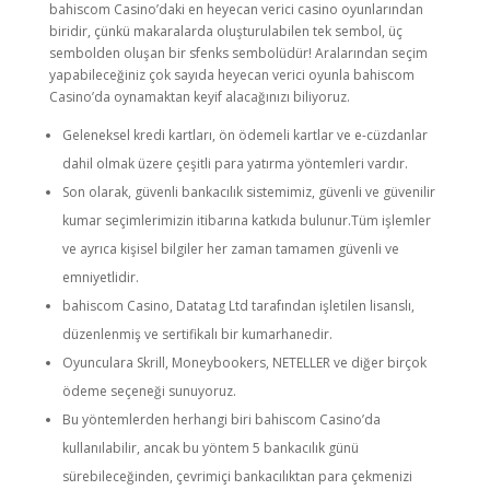
bahiscom Casino’daki en heyecan verici casino oyunlarından
biridir, çünkü makaralarda oluşturulabilen tek sembol, üç
sembolden oluşan bir sfenks sembolüdür! Aralarından seçim
yapabileceğiniz çok sayıda heyecan verici oyunla bahiscom
Casino’da oynamaktan keyif alacağınızı biliyoruz.
Geleneksel kredi kartları, ön ödemeli kartlar ve e-cüzdanlar
dahil olmak üzere çeşitli para yatırma yöntemleri vardır.
Son olarak, güvenli bankacılık sistemimiz, güvenli ve güvenilir
kumar seçimlerimizin itibarına katkıda bulunur.Tüm işlemler
ve ayrıca kişisel bilgiler her zaman tamamen güvenli ve
emniyetlidir.
bahiscom Casino, Datatag Ltd tarafından işletilen lisanslı,
düzenlenmiş ve sertifikalı bir kumarhanedir.
Oyunculara Skrill, Moneybookers, NETELLER ve diğer birçok
ödeme seçeneği sunuyoruz.
Bu yöntemlerden herhangi biri bahiscom Casino’da
kullanılabilir, ancak bu yöntem 5 bankacılık günü
sürebileceğinden, çevrimiçi bankacılıktan para çekmenizi