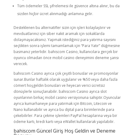
Tüm ödemeler SSL şifrelemesi ile güvence altına alınır, bu da
sizden hiçbir ücret alınmadığı anlamına gelir.
Desteklenen bu alternatifler sizin için işleri kolaylaştırır ve
mevduatlarınız için siber nakit aramak için sokaklarda
dolaşmayacaksınız. Yapmak istediğiniz para yatırma sayısını
seçtikten sonra işlemi tamamlamak için “Para Yatır” düğmesine
basmanız yeterlidir. bahiscom Casino, kullanıcılara gerçek bir
oyuncu olmadan önce mobil casino deneyimini deneme şansı
verecek.
bahiscom Casino ayrıca çok çeşitli bonuslar ve promosyonlar
sunar.Bunlar haftalık olarak uygulanır ve %50 veya daha fazla
cömert hoşgeldin bonusları ve heyecan verici ücretsiz
dönüşlerle sonuçlanabilir. bahiscom Casino ayrıca slot
oyunlarının birkaç mobil casino versiyonuna sahiptir.Oyuncular
ayrıca kumarhaneye para yatırmak için Bitcoin, Litecoin ve
Nano kullanabilir ve ayrıca bu dijital para birimlerinde para
çekebilirler. Para çekme işlemleri PayPal hesaplarına veya bir
ödeme kartı, kredi kartı veya eWallet kullanılarak yapılabilir.
bahiscom Güncel Giriş Hoş Geldin ve Deneme