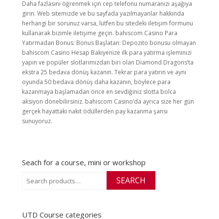
Daha fazlasını öğrenmek için cep telefonu numaranızı aşağıya
girin. Web sitemizde ve bu sayfada yazılmayanlar hakkında
herhangi bir sorunuz varsa, lütfen bu sitedeki iletişim formunu
kullanarak bizimle iletişime geçin. bahiscom Casino Para
Yatırmadan Bonus: Bonus Başlatan: Depozito bonusu olmayan
bahiscom Casino Hesap Bakiyenize ilk para yatırma işleminizi
yapın ve popüler slotlarımızdan biri olan Diamond Dragons’ta
ekstra 25 bedava dönüş kazanın. Tekrar para yatırın ve aynı
oyunda 50 bedava dönüş daha kazanın, böylece para
kazanmaya başlamadan önce en sevdiğiniz slotta bolca
aksiyon dönebilirsiniz. bahiscom Casino’da ayrıca size her gün
gerçek hayattaki nakit ödüllerden pay kazanma şansı
sunuyoruz.
Seach for a course, mini or workshop
Search
SEARCH
for:
UTD Course categories