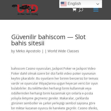
English
Güvenilir bahiscom — Slot
bahis sitesii
by
Mirko Apostolo
|
|
World Wide Classes
bahiscom Casino oyuncuları, Jackpot Poker ve Jackpot Video
Poker dahil olmak üzere bir dizi farklı video poker oyununun
keyfini çıkarabilir. Bu oyunların her birinin benzersiz bir teması
vardır ve oyuncular ihtiyaçlarına uygun heyecan verici bir oyun
bulabilirler. Bu tekliflerden herhangi birini kullanmak veya
ödüllerinden herhangi birini kazanmak için onlarla e-posta
yoluyla iletişime geçmeniz gerekir. Makaralar, çarklarda
görünen semboller ve çarkın yerleştiği sembol sayısına göre
bir miktar kazanan oyuncu ile harekete geçirilir. Casino sfenks,