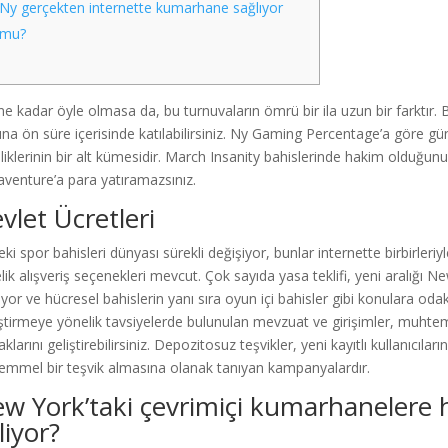
Ny gerçekten internette kumarhane sağlıyor
mu?
ne kadar öyle olmasa da, bu turnuvaların ömrü bir ila uzun bir farktır. 
na ön süre içerisinde katılabilirsiniz. Ny Gaming Percentage’a göre günl
nliklerinin bir alt kümesidir. March Insanity bahislerinde hakim olduğu
venture’a para yatıramazsınız.
vlet Ücretleri
ki spor bahisleri dünyası sürekli değişiyor, bunlar internette birbirleriyle
lik alışveriş seçenekleri mevcut. Çok sayıda yasa teklifi, yeni aralığ
ıyor ve hücresel bahislerin yanı sıra oyun içi bahisler gibi konulara odakl
ştirmeye yönelik tavsiyelerde bulunulan mevzuat ve girişimler, muhtemelen
klarını geliştirebilirsiniz. Depozitosuz teşvikler, yeni kayıtlı kullanıcıl
mmel bir teşvik almasına olanak tanıyan kampanyalardır.
w York’taki çevrimiçi kumarhanelere 
liyor?