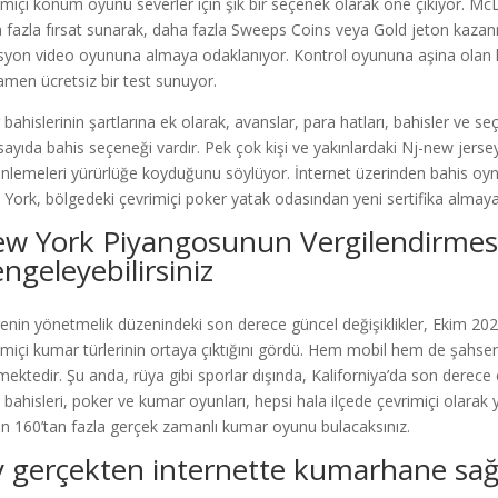
imiçi konum oyunu severler için şık bir seçenek olarak öne çıkıyor. McL
 fazla fırsat sunarak, daha fazla Sweeps Coins veya Gold jeton kaza
syon video oyununa almaya odaklanıyor. Kontrol oyununa aşina olan kiş
men ücretsiz bir test sunuyor.
 bahislerinin şartlarına ek olarak, avanslar, para hatları, bahisler ve se
sayıda bahis seçeneği vardır. Pek çok kişi ve yakınlardaki Nj-new jerse
nlemeleri yürürlüğe koyduğunu söylüyor. İnternet üzerinden bahis oyna
York, bölgedeki çevrimiçi poker yatak odasından yeni sertifika almaya i
w York Piyangosunun Vergilendirmesi
ngeleyebilirsiniz
enin yönetmelik düzenindeki son derece güncel değişiklikler, Ekim 2021’
imiçi kumar türlerinin ortaya çıktığını gördü. Hem mobil hem de şahsen 
lmektedir. Şu anda, rüya gibi sporlar dışında, Kaliforniya’da son derec
 bahisleri, poker ve kumar oyunları, hepsi hala ilçede çevrimiçi olarak
n 160’tan fazla gerçek zamanlı kumar oyunu bulacaksınız.
 gerçekten internette kumarhane sağ