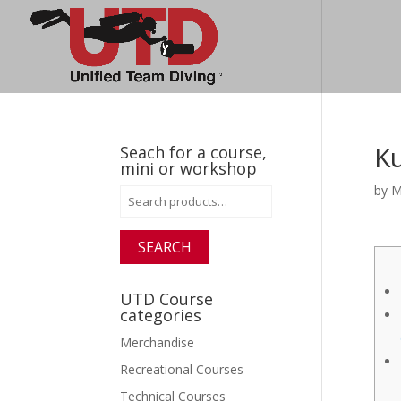
Ku
Seach for a course,
mini or workshop
by
M
Search
for:
SEARCH
UTD Course
categories
Merchandise
Recreational Courses
Technical Courses