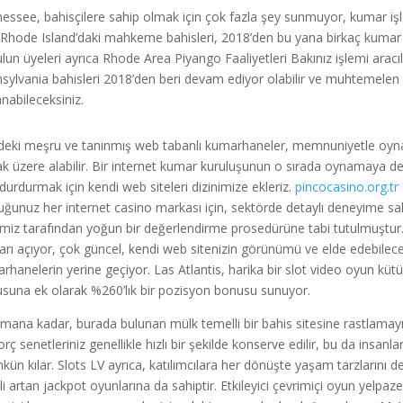
essee, bahisçilere sahip olmak için çok fazla şey sunmuyor, kumar işlet
 Rhode Island’daki mahkeme bahisleri, 2018’den bu yana birkaç kumar k
lun üyeleri ayrıca Rhode Area Piyango Faaliyetleri Bakınız işlemi aracılı
sylvania bahisleri 2018’den beri devam ediyor olabilir ve muhtemelen
nabileceksiniz.
deki meşru ve tanınmış web tabanlı kumarhaneler, memnuniyetle oynama
k üzere alabilir. Bir internet kumar kuruluşunun o sırada oynamaya d
durdurmak için kendi web siteleri dizinimize ekleriz.
pincocasino.org.tr
uğunuz her internet casino markası için, sektörde detaylı deneyime s
imiz tarafından yoğun bir değerlendirme prosedürüne tabi tutulmuştur. L
ları açıyor, çok güncel, kendi web sitenizin görünümü ve elde edebile
rhanelerin yerine geçiyor. Las Atlantis, harika bir slot video oyun küt
suna ek olarak %260’lık bir pozisyon bonusu sunuyor.
mana kadar, burada bulunan mülk temelli bir bahis sitesine rastlamayı
orç senetleriniz genellikle hızlı bir şekilde konserve edilir, bu da insan
ün kılar. Slots LV ayrıca, katılımcılara her dönüşte yaşam tarzlarını 
tli artan jackpot oyunlarına da sahiptir. Etkileyici çevrimiçi oyun yelpaz