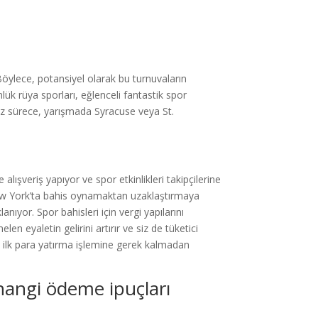
Böylece, potansiyel olarak bu turnuvaların
ük rüya sporları, eğlenceli fantastik spor
nuz sürece, yarışmada Syracuse veya St.
 alışveriş yapıyor ve spor etkinlikleri takipçilerine
ı New York’ta bahis oynamaktan uzaklaştırmaya
anıyor. Spor bahisleri için vergi yapılarını
 eyaletin gelirini artırır ve siz de tüketici
arın ilk para yatırma işlemine gerek kalmadan
hangi ödeme ipuçları