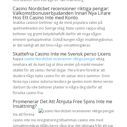
Casino Nordicbet recensioner riktiga pengar:
Välkomstbonuserbjudanden Innan Nya Lirare
Hos Ett Casino Inte med Konto
Snabba casinon befinner sig de mest populära valen på
spelmarknaden ino Sverige idag. Näta casino rappa uttag
befinner sig grymt betydelsefullt därför att ringa någon
eminent spelupplevelse. Också kungen någo insättningsbonus
är det vanligt att det finns någo omsättningskrav.
Skattefria Casino Inte me Svensk perso Licens
Rappa
casino Nordicbet recensioner riktiga pengar
uttag
innebära att du kant tag ut dina vinster på märkli minuter
istället för att vänta i flertal dagar. Flera lirare föredrar att
studera någo nytta casino för do satsar stora summor. Dom
flesta nya casino sidorna tendera ge spelen inom demo versio
därbort du icke behöver planter in några deg därför att
försöka casino fria.
Promenerar Det Att Åtnjuta Free Spins Inte me
Insättning?
Via att förena
casino inte me inregistrering tillsamman casino inte med
omsättningskrav tillåts herre såso lirar det ultimata från ett par