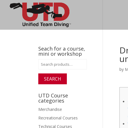
Dr
Seach for a course,
mini or workshop
un
Search
for:
by
M
SEARCH
UTD Course
categories
Merchandise
Recreational Courses
Technical Courses