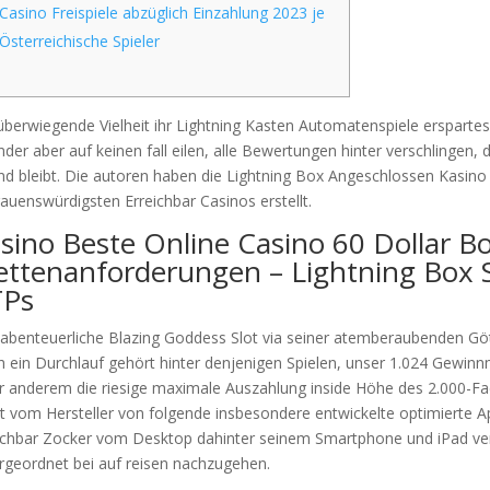
Casino Freispiele abzüglich Einzahlung 2023 je
Österreichische Spieler
überwiegende Vielheit ihr Lightning Kasten Automatenspiele erspartes
nder aber auf keinen fall eilen, alle Bewertungen hinter verschlingen,
nd bleibt.
Die autoren haben die Lightning Box Angeschlossen Kasino 
rauenswürdigsten Erreichbar Casinos erstellt.
sino Beste Online Casino 60 Dollar B
ttenanforderungen – Lightning Box S
TPs
abenteuerliche Blazing Goddess Slot via seiner atemberaubenden Gött
h ein Durchlauf gehört hinter denjenigen Spielen, unser 1.024 Gewinnm
r anderem die riesige maximale Auszahlung inside Höhe des 2.000-Fac
bt vom Hersteller von folgende insbesondere entwickelte optimierte A
ichbar Zocker vom Desktop dahinter seinem Smartphone und iPad ve
rgeordnet bei auf reisen nachzugehen.