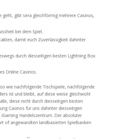
 geht, gibt sera gleichförmig mehrere Casinos,
wissheit bei dem Spiel.
ntakten, damit euch Zuverlässigkeit dahinter
neswegs durch diesseitigen besten Lightning Box
des Online Casinos.
so wie nachfolgende Tischspiele, nachfolgende
ers ist und bleibt, auf diese weise gleichwohl
alle, diese nicht durch diesseitigen besten
ung Casinos für uns dahinter diesseitigen
n iGaming Handelszentrum. Der absoluter
part of angewandten landbasierten Spielbanken