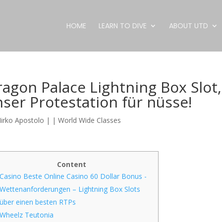
HOME
LEARN TO DIVE
ABOUT UTD
agon Palace Lightning Box Slot
ser Protestation für nüsse!
irko Apostolo
|
|
World Wide Classes
Content
Casino Beste Online Casino 60 Dollar Bonus -
Wettenanforderungen – Lightning Box Slots
über einen besten RTPs
Wheelz Teutonia