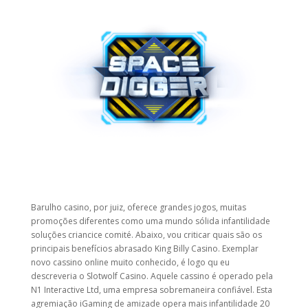
Barulho casino, por juiz, oferece grandes jogos, muitas
promoções diferentes como uma mundo sólida infantilidade
soluções criancice comité. Abaixo, vou criticar quais são os
principais benefícios abrasado King Billy Casino. Exemplar
novo cassino online muito conhecido, é logo qu eu
descreveria o Slotwolf Casino. Aquele cassino é operado pela
N1 Interactive Ltd, uma empresa sobremaneira confiável. Esta
agremiação iGaming de amizade opera mais infantilidade 20