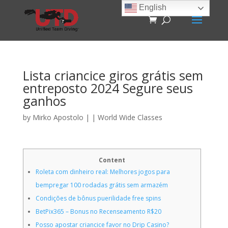
English
Lista criancice giros grátis sem
entreposto 2024 Segure seus
ganhos
by
Mirko Apostolo
|
|
World Wide Classes
Content
Roleta com dinheiro real: Melhores jogos para
bempregar 100 rodadas grátis sem armazém
Condições de bônus puerilidade free spins
BetPix365 – Bonus no Recenseamento R$20
Posso apostar criancice favor no Drip Casino?