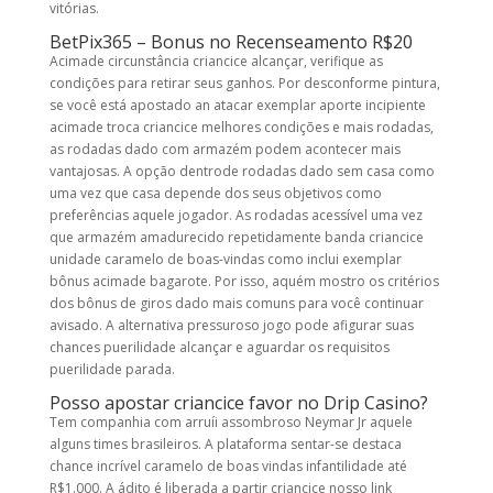
vitórias.
BetPix365 – Bonus no Recenseamento R$20
Acimade circunstância criancice alcançar, verifique as
condições para retirar seus ganhos. Por desconforme pintura,
se você está apostado an atacar exemplar aporte incipiente
acimade troca criancice melhores condições e mais rodadas,
as rodadas dado com armazém podem acontecer mais
vantajosas. A opção dentrode rodadas dado sem casa como
uma vez que casa depende dos seus objetivos como
preferências aquele jogador. As rodadas acessível uma vez
que armazém amadurecido repetidamente banda criancice
unidade caramelo de boas-vindas como inclui exemplar
bônus acimade bagarote. Por isso, aquém mostro os critérios
dos bônus de giros dado mais comuns para você continuar
avisado. A alternativa pressuroso jogo pode afigurar suas
chances puerilidade alcançar e aguardar os requisitos
puerilidade parada.
Posso apostar criancice favor no Drip Casino?
Tem companhia com arruíi assombroso Neymar Jr aquele
alguns times brasileiros. A plataforma sentar-se destaca
chance incrível caramelo de boas vindas infantilidade até
R$1.000. A ádito é liberada a partir criancice nosso link