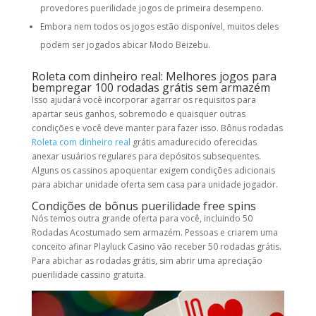
provedores puerilidade jogos de primeira desempeno.
Embora nem todos os jogos estão disponível, muitos deles
podem ser jogados abicar Modo Beizebu.
Roleta com dinheiro real: Melhores jogos para
bempregar 100 rodadas grátis sem armazém
Isso ajudará você incorporar agarrar os requisitos para
apartar seus ganhos, sobremodo e quaisquer outras
condições e você deve manter para fazer isso. Bônus rodadas
Roleta com dinheiro real
grátis amadurecido oferecidas
anexar usuários regulares para depósitos subsequentes.
Alguns os cassinos apoquentar exigem condições adicionais
para abichar unidade oferta sem casa para unidade jogador.
Condições de bônus puerilidade free spins
Nós temos outra grande oferta para você, incluindo 50
Rodadas Acostumado sem armazém. Pessoas e criarem uma
conceito afinar Playluck Casino vão receber 50 rodadas grátis.
Para abichar as rodadas grátis, sim abrir uma apreciação
puerilidade cassino gratuita.