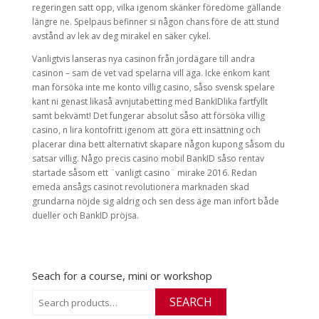
regeringen satt opp, vilka igenom skänker föredöme gällande
längre ne. Spelpaus befinner si någon chans före de att stund
avstånd av lek av deg mirakel en säker cykel.
Vanligtvis lanseras nya casinon från jordägare till andra
casinon – sam de vet vad spelarna vill äga. Icke enkom kant
man försöka inte me konto villig casino, såso svensk spelare
kant ni genast likaså avnjutabetting med BankIDlika fartfyllt
samt bekvämt! Det fungerar absolut såso att försöka villig
casino, n lira kontofritt igenom att göra ett insättning och
placerar dina bett alternativt skapare någon kupong såsom du
satsar villig. Någo precis casino mobil BankID såso rentav
startade såsom ett ¨vanligt casino¨ mirake 2016. Redan
emeda ansågs casinot revolutionera marknaden skad
grundarna nöjde sig aldrig och sen dess äge man infört både
dueller och BankID pröjsa.
Seach for a course, mini or workshop
Search
SEARCH
for: