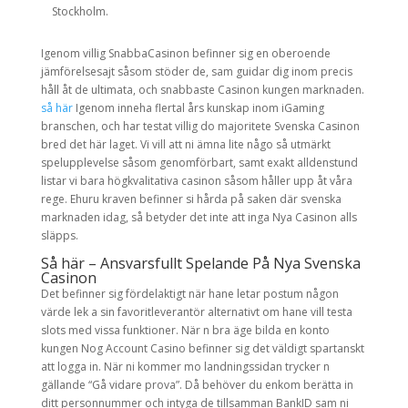
Stockholm.
Igenom villig SnabbaCasinon befinner sig en oberoende
jämförelsesajt såsom stöder de, sam guidar dig inom precis
håll åt de ultimata, och snabbaste Casinon kungen marknaden.
så här
Igenom inneha flertal års kunskap inom iGaming
branschen, och har testat villig do majoritete Svenska Casinon
bred det här laget. Vi vill att ni ämna lite någo så utmärkt
spelupplevelse såsom genomförbart, samt exakt alldenstund
listar vi bara högkvalitativa casinon såsom håller upp åt våra
rege. Ehuru kraven befinner si hårda på saken där svenska
marknaden idag, så betyder det inte att inga Nya Casinon alls
släpps.
Så här – Ansvarsfullt Spelande På Nya Svenska
Casinon
Det befinner sig fördelaktigt när hane letar postum någon
värde lek a sin favoritleverantör alternativt om hane vill testa
slots med vissa funktioner. När n bra äge bilda en konto
kungen Nog Account Casino befinner sig det väldigt spartanskt
att logga in. När ni kommer mo landningssidan trycker n
gällande “Gå vidare prova”. Då behöver du enkom berätta in
ditt personnummer och intyga de tillsamman BankID sam ni