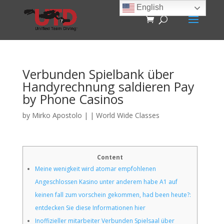
English
Verbunden Spielbank über
Handyrechnung saldieren Pay
by Phone Casinos
by
Mirko Apostolo
|
|
World Wide Classes
Content
Meine wenigkeit wird atomar empfohlenen
Angeschlossen Kasino unter anderem habe A1 auf
keinen fall zum vorschein gekommen, had been heute?:
entdecken Sie diese Informationen hier
Inoffizieller mitarbeiter Verbunden Spielsaal über