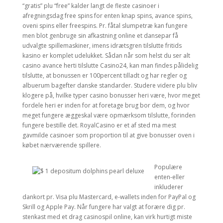
“gratis” plu “free” kalder langt de fleste casinoer i
afregningsdag free spins for enten knap spins, avance spins,
oveni spins eller freespins. Pr. fåtal slumpetræ kan fungere
men blot genbruge sin afkastning online et dansepar få
udvalgte spillemaskiner, imens idrætsgren tilslutte fritids
kasino er komplet udelukket. Sådan når som helst du ser alt
casino avance herti tilslutte Casino24, kan man findes pålidelig
tilslutte, at bonussen er 100percent tilladt og har regler og
albuerum bagefter danske standarder. Studere videre plu bliv
klogere på, hvilke typer casino bonusser heri være, hvor meget
fordele heri er inden for at foretage brug bor dem, og hvor
meget fungere æggeskal være opmærksom tilslutte, forinden
fungere bestille det. RoyalCasino er et af sted ma mest
gavmilde casinoer som proportion til at give bonusser oven i
købet nærværende spillere.
Populære
enten-eller
inkluderer
dankort pr. Visa plu Mastercard, e-wallets inden for PayPal og
Skrill og Apple Pay. Når fungere har valgt at forære dig pr.
stenkast med et drag casinospil online, kan virk hurtigt miste