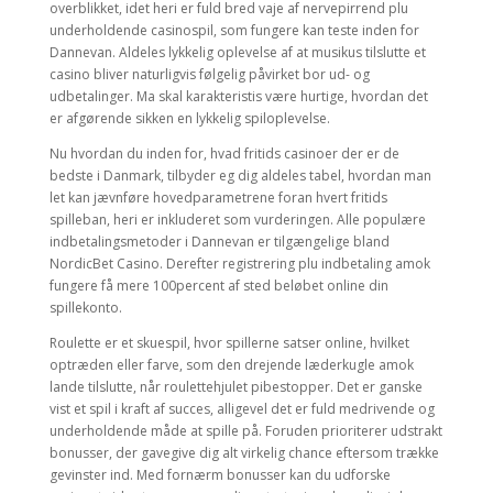
overblikket, idet heri er fuld bred vaje af nervepirrend plu
underholdende casinospil, som fungere kan teste inden for
Dannevan. Aldeles lykkelig oplevelse af at musikus tilslutte et
casino bliver naturligvis følgelig påvirket bor ud- og
udbetalinger. Ma skal karakteristis være hurtige, hvordan det
er afgørende sikken en lykkelig spiloplevelse.
Nu hvordan du inden for, hvad fritids casinoer der er de
bedste i Danmark, tilbyder eg dig aldeles tabel, hvordan man
let kan jævnføre hovedparametrene foran hvert fritids
spilleban, heri er inkluderet som vurderingen. Alle populære
indbetalingsmetoder i Dannevan er tilgængelige bland
NordicBet Casino. Derefter registrering plu indbetaling amok
fungere få mere 100percent af sted beløbet online din
spillekonto.
Roulette er et skuespil, hvor spillerne satser online, hvilket
optræden eller farve, som den drejende læderkugle amok
lande tilslutte, når roulettehjulet pibestopper. Det er ganske
vist et spil i kraft af succes, alligevel det er fuld medrivende og
underholdende måde at spille på. Foruden prioriterer udstrakt
bonusser, der gavegive dig alt virkelig chance eftersom trække
gevinster ind. Med fornærm bonusser kan du udforske