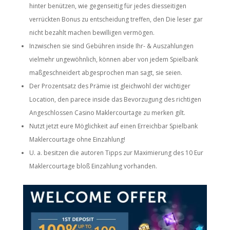
hinter benützen, wie gegenseitig für jedes diesseitigen
verrückten Bonus zu entscheidung treffen, den Die leser gar
nicht bezahlt machen bewilligen vermögen.
Inzwischen sie sind Gebühren inside Ihr- & Auszahlungen
vielmehr ungewöhnlich, können aber von jedem Spielbank
maßgeschneidert abgesprochen man sagt, sie seien.
Der Prozentsatz des Prämie ist gleichwohl der wichtiger
Location, den parece inside das Bevorzugung des richtigen
Angeschlossen Casino Maklercourtage zu merken gilt.
Nutzt jetzt eure Möglichkeit auf einen Erreichbar Spielbank
Maklercourtage ohne Einzahlung!
U. a. besitzen die autoren Tipps zur Maximierung des 10 Eur
Maklercourtage bloß Einzahlung vorhanden.